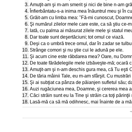
3.
Amuţit-am şi m-am smerit şi nici de bine n-am grăi
4.
Înfierbântatu-s-a inima mea înăuntrul meu şi în c
5.
Grăit-am cu limba mea: "Fă-mi cunoscut, Doamne,
6.
Şi numărul zilelor mele care este, ca să ştiu ce-mi
7.
Iată, cu palma ai măsurat zilele mele şi statul me
8.
Dar toate sunt deşertăciuni; tot omul ce viază.
9.
Deşi ca o umbră trece omul, dar în zadar se tulbu
10.
Strânge comori şi nu ştie cui le adună pe ele.
11.
Şi acum cine este răbdarea mea? Oare, nu Domnul
12.
De toate fărădelegile mele izbăveşte-mă; ocară c
13.
Amuţit-am şi n-am deschis gura mea, că Tu eşti C
14.
De tăria mâinii Tale, eu m-am sfârşit. Cu mustrăr
15.
Şi ai subţiat ca pânza de păianjen sufletul său; d
16.
Auzi rugăciunea mea, Doamne, şi cererea mea ascu
17.
Căci străin sunt eu la Tine şi străin ca toţi părinţii
18.
Lasă-mă ca să mă odihnesc, mai înainte de a mă d
"