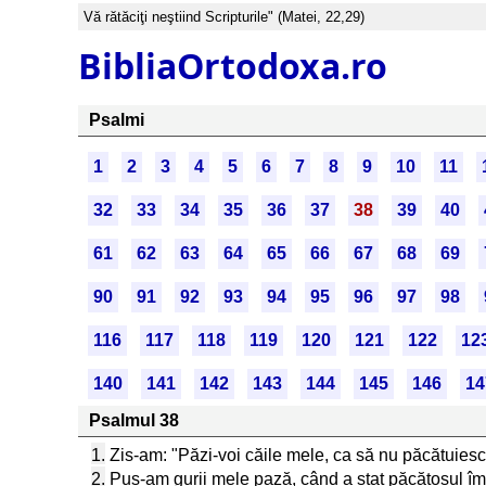
Vă rătăciţi neştiind Scripturile" (Matei, 22,29)
BibliaOrtodoxa.ro
Psalmi
1
2
3
4
5
6
7
8
9
10
11
32
33
34
35
36
37
38
39
40
61
62
63
64
65
66
67
68
69
90
91
92
93
94
95
96
97
98
116
117
118
119
120
121
122
12
140
141
142
143
144
145
146
14
Psalmul 38
1.
Zis-am: "Păzi-voi căile mele, ca să nu păcătuies
2.
Pus-am gurii mele pază, când a stat păcătosul îm