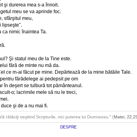
t şi durerea mea s-a înnoit.
ugetul meu se va aprinde foc.
 sfârşitul meu,
 lipseşte".
u ca nimic înaintea Ta.
ră.
? Şi statul meu de la Tine este.
elui fără de minte nu mă da.
el ce m-ai făcut pe mine. Depărtează de la mine bătăile Tale.
i pentru fărădelege ai pedepsit pe om
ar în deşert se tulbură tot pământeanul.
lt-o; lacrimile mele să nu le treci,
 mei.
uce şi de a nu mai fi.
Vă rătăciţi neştiind Scripturile, nici puterea lui Dumnezeu." (
Matei, 22,2
DESPRE