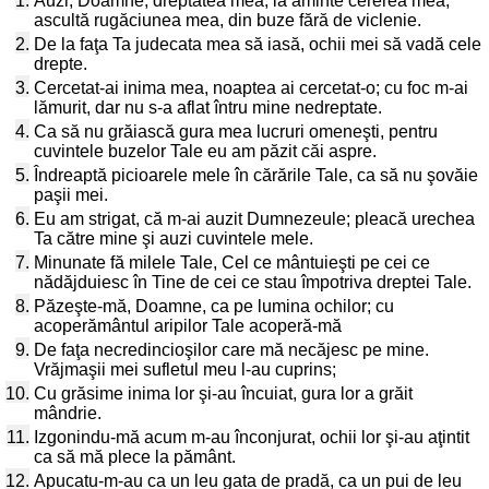
1.
Auzi, Doamne, dreptatea mea, ia aminte cererea mea,
ascultă rugăciunea mea, din buze fără de viclenie.
2.
De la faţa Ta judecata mea să iasă, ochii mei să vadă cele
drepte.
3.
Cercetat-ai inima mea, noaptea ai cercetat-o; cu foc m-ai
lămurit, dar nu s-a aflat întru mine nedreptate.
4.
Ca să nu grăiască gura mea lucruri omeneşti, pentru
cuvintele buzelor Tale eu am păzit căi aspre.
5.
Îndreaptă picioarele mele în cărările Tale, ca să nu şovăie
paşii mei.
6.
Eu am strigat, că m-ai auzit Dumnezeule; pleacă urechea
Ta către mine şi auzi cuvintele mele.
7.
Minunate fă milele Tale, Cel ce mântuieşti pe cei ce
nădăjduiesc în Tine de cei ce stau împotriva dreptei Tale.
8.
Păzeşte-mă, Doamne, ca pe lumina ochilor; cu
acoperământul aripilor Tale acoperă-mă
9.
De faţa necredincioşilor care mă necăjesc pe mine.
Vrăjmaşii mei sufletul meu l-au cuprins;
10.
Cu grăsime inima lor şi-au încuiat, gura lor a grăit
mândrie.
11.
Izgonindu-mă acum m-au înconjurat, ochii lor şi-au aţintit
ca să mă plece la pământ.
12.
Apucatu-m-au ca un leu gata de pradă, ca un pui de leu