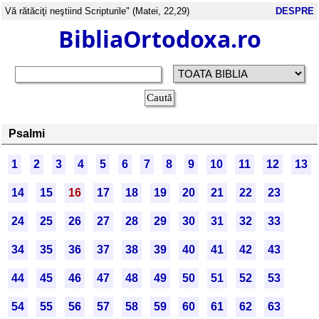
Vă rătăciţi neştiind Scripturile" (Matei, 22,29)
DESPRE
BibliaOrtodoxa.ro
Psalmi
1
2
3
4
5
6
7
8
9
10
11
12
13
14
15
16
17
18
19
20
21
22
23
24
25
26
27
28
29
30
31
32
33
34
35
36
37
38
39
40
41
42
43
44
45
46
47
48
49
50
51
52
53
54
55
56
57
58
59
60
61
62
63