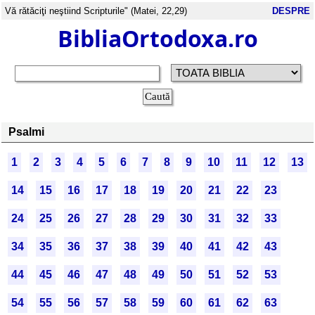
Vă rătăciţi neştiind Scripturile" (Matei, 22,29)
DESPRE
BibliaOrtodoxa.ro
Psalmi
1
2
3
4
5
6
7
8
9
10
11
12
13
14
15
16
17
18
19
20
21
22
23
24
25
26
27
28
29
30
31
32
33
34
35
36
37
38
39
40
41
42
43
44
45
46
47
48
49
50
51
52
53
54
55
56
57
58
59
60
61
62
63