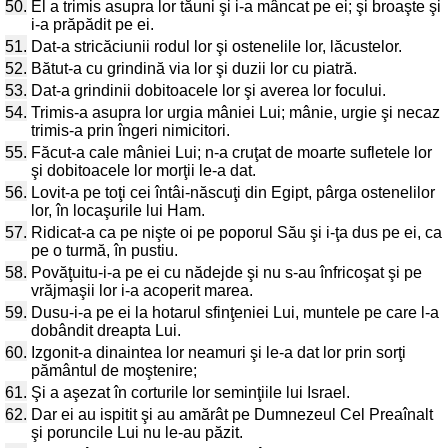
50.
El a trimis asupra lor tăuni şi i-a mâncat pe ei; şi broaşte şi
i-a prăpădit pe ei.
51.
Dat-a stricăciunii rodul lor şi ostenelile lor, lăcustelor.
52.
Bătut-a cu grindină via lor şi duzii lor cu piatră.
53.
Dat-a grindinii dobitoacele lor şi averea lor focului.
54.
Trimis-a asupra lor urgia mâniei Lui; mânie, urgie şi necaz
trimis-a prin îngeri nimicitori.
55.
Făcut-a cale mâniei Lui; n-a cruţat de moarte sufletele lor
şi dobitoacele lor morţii le-a dat.
56.
Lovit-a pe toţi cei întâi-născuţi din Egipt, pârga ostenelilor
lor, în locaşurile lui Ham.
57.
Ridicat-a ca pe nişte oi pe poporul Său şi i-ţa dus pe ei, ca
pe o turmă, în pustiu.
58.
Povăţuitu-i-a pe ei cu nădejde şi nu s-au înfricoşat şi pe
vrăjmaşii lor i-a acoperit marea.
59.
Dusu-i-a pe ei la hotarul sfinţeniei Lui, muntele pe care l-a
dobândit dreapta Lui.
60.
Izgonit-a dinaintea lor neamuri şi le-a dat lor prin sorţi
pământul de moştenire;
61.
Şi a aşezat în corturile lor seminţiile lui Israel.
62.
Dar ei au ispitit şi au amărât pe Dumnezeul Cel Preaînalt
şi poruncile Lui nu le-au păzit.