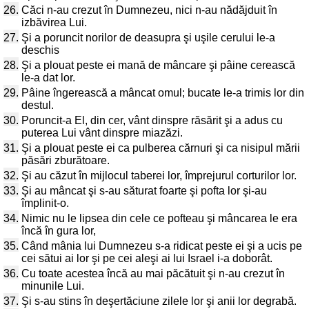
26.
Căci n-au crezut în Dumnezeu, nici n-au nădăjduit în
izbăvirea Lui.
27.
Şi a poruncit norilor de deasupra şi uşile cerului le-a
deschis
28.
Şi a plouat peste ei mană de mâncare şi pâine cerească
le-a dat lor.
29.
Pâine îngerească a mâncat omul; bucate le-a trimis lor din
destul.
30.
Poruncit-a El, din cer, vânt dinspre răsărit şi a adus cu
puterea Lui vânt dinspre miazăzi.
31.
Şi a plouat peste ei ca pulberea cărnuri şi ca nisipul mării
păsări zburătoare.
32.
Şi au căzut în mijlocul taberei lor, împrejurul corturilor lor.
33.
Şi au mâncat şi s-au săturat foarte şi pofta lor şi-au
împlinit-o.
34.
Nimic nu le lipsea din cele ce pofteau şi mâncarea le era
încă în gura lor,
35.
Când mânia lui Dumnezeu s-a ridicat peste ei şi a ucis pe
cei sătui ai lor şi pe cei aleşi ai lui Israel i-a doborât.
36.
Cu toate acestea încă au mai păcătuit şi n-au crezut în
minunile Lui.
37.
Şi s-au stins în deşertăciune zilele lor şi anii lor degrabă.