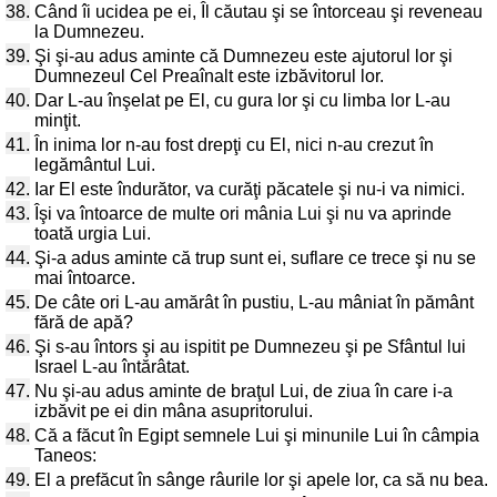
38.
Când îi ucidea pe ei, Îl căutau şi se întorceau şi reveneau
la Dumnezeu.
39.
Şi şi-au adus aminte că Dumnezeu este ajutorul lor şi
Dumnezeul Cel Preaînalt este izbăvitorul lor.
40.
Dar L-au înşelat pe El, cu gura lor şi cu limba lor L-au
minţit.
41.
În inima lor n-au fost drepţi cu El, nici n-au crezut în
legământul Lui.
42.
Iar El este îndurător, va curăţi păcatele şi nu-i va nimici.
43.
Îşi va întoarce de multe ori mânia Lui şi nu va aprinde
toată urgia Lui.
44.
Şi-a adus aminte că trup sunt ei, suflare ce trece şi nu se
mai întoarce.
45.
De câte ori L-au amărât în pustiu, L-au mâniat în pământ
fără de apă?
46.
Şi s-au întors şi au ispitit pe Dumnezeu şi pe Sfântul lui
Israel L-au întărâtat.
47.
Nu şi-au adus aminte de braţul Lui, de ziua în care i-a
izbăvit pe ei din mâna asupritorului.
48.
Că a făcut în Egipt semnele Lui şi minunile Lui în câmpia
Taneos:
49.
El a prefăcut în sânge râurile lor şi apele lor, ca să nu bea.