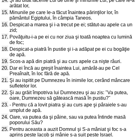
14.
Şi au uitat facerile Lui de bine şi minunile Lui, pe care le-a
arătat lor,
15.
Minunile pe care le-a făcut înaintea părinţilor lor, în
pământul Egiptului, în câmpia Taneos.
16.
Despicat-a marea şi i-a trecut pe ei; stătut-au apele ca un
zid;
17.
Povăţuitu-i-a pe ei cu nor ziua şi toată noaptea cu lumină
de foc;
18.
Despicat-a piatră în pustie şi i-a adăpat pe ei cu bogăţie
de apă.
19.
Scos-a apă din piatră şi au curs apele ca nişte râuri.
20.
Dar ei încă au greşit înaintea Lui, amărât-au pe Cel
Preaînalt, în loc fără de apă.
21.
Şi au ispitit pe Dumnezeu în inimile lor, cerând mâncare
sufletelor lor.
22.
Şi au grăit împotriva lui Dumnezeu şi au zis: "Va putea,
oare, Dumnezeu să gătească masă în pustiu?"
23.
- Pentru că a lovit piatra şi au curs ape şi pâraiele s-au
umplut de apă.
24.
Oare, va putea da şi pâine, sau va putea întinde masă
poporului Său?
25.
Pentru aceasta a auzit Domnul şi S-a mâniat şi foc s-a
aprins peste Iacob şi mânie s-a suit peste Israel.