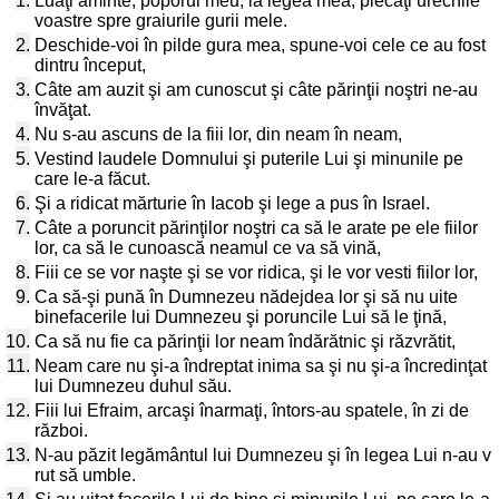
1.
Luaţi aminte, poporul meu, la legea mea, plecaţi urechile
voastre spre graiurile gurii mele.
2.
Deschide-voi în pilde gura mea, spune-voi cele ce au fost
dintru început,
3.
Câte am auzit şi am cunoscut şi câte părinţii noştri ne-au
învăţat.
4.
Nu s-au ascuns de la fiii lor, din neam în neam,
5.
Vestind laudele Domnului şi puterile Lui şi minunile pe
care le-a făcut.
6.
Şi a ridicat mărturie în Iacob şi lege a pus în Israel.
7.
Câte a poruncit părinţilor noştri ca să le arate pe ele fiilor
lor, ca să le cunoască neamul ce va să vină,
8.
Fiii ce se vor naşte şi se vor ridica, şi le vor vesti fiilor lor,
9.
Ca să-şi pună în Dumnezeu nădejdea lor şi să nu uite
binefacerile lui Dumnezeu şi poruncile Lui să le ţină,
10.
Ca să nu fie ca părinţii lor neam îndărătnic şi răzvrătit,
11.
Neam care nu şi-a îndreptat inima sa şi nu şi-a încredinţat
lui Dumnezeu duhul său.
12.
Fiii lui Efraim, arcaşi înarmaţi, întors-au spatele, în zi de
război.
13.
N-au păzit legământul lui Dumnezeu şi în legea Lui n-au v
rut să umble.