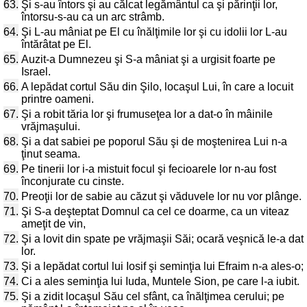
63.
Şi s-au întors şi au călcat legământul ca şi părinţii lor,
întorsu-s-au ca un arc strâmb.
64.
Şi L-au mâniat pe El cu înălţimile lor şi cu idolii lor L-au
întărâtat pe El.
65.
Auzit-a Dumnezeu şi S-a mâniat şi a urgisit foarte pe
Israel.
66.
A lepădat cortul Său din Şilo, locaşul Lui, în care a locuit
printre oameni.
67.
Şi a robit tăria lor şi frumuseţea lor a dat-o în mâinile
vrăjmaşului.
68.
Şi a dat sabiei pe poporul Său şi de moştenirea Lui n-a
ţinut seama.
69.
Pe tinerii lor i-a mistuit focul şi fecioarele lor n-au fost
înconjurate cu cinste.
70.
Preoţii lor de sabie au căzut şi văduvele lor nu vor plânge.
71.
Şi S-a deşteptat Domnul ca cel ce doarme, ca un viteaz
ameţit de vin,
72.
Şi a lovit din spate pe vrăjmaşii Săi; ocară veşnică le-a dat
lor.
73.
Şi a lepădat cortul lui Iosif şi seminţia lui Efraim n-a ales-o;
74.
Ci a ales seminţia lui Iuda, Muntele Sion, pe care l-a iubit.
75.
Şi a zidit locaşul Său cel sfânt, ca înălţimea cerului; pe