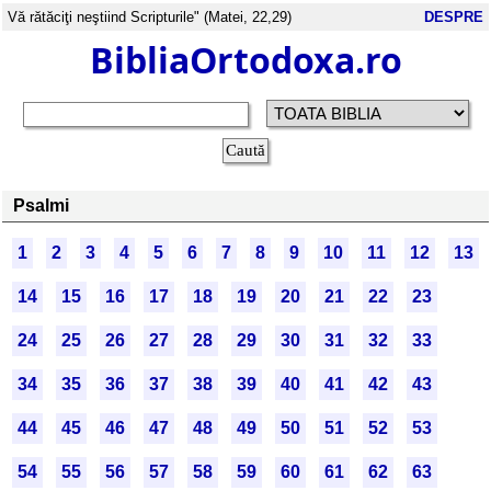
Vă rătăciţi neştiind Scripturile" (Matei, 22,29)
DESPRE
BibliaOrtodoxa.ro
Psalmi
1
2
3
4
5
6
7
8
9
10
11
12
13
14
15
16
17
18
19
20
21
22
23
24
25
26
27
28
29
30
31
32
33
34
35
36
37
38
39
40
41
42
43
44
45
46
47
48
49
50
51
52
53
54
55
56
57
58
59
60
61
62
63