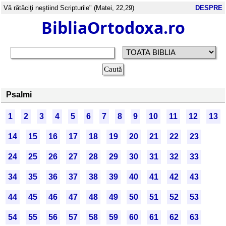
Vă rătăciţi neştiind Scripturile" (Matei, 22,29)
DESPRE
BibliaOrtodoxa.ro
Psalmi
1
2
3
4
5
6
7
8
9
10
11
12
13
14
15
16
17
18
19
20
21
22
23
24
25
26
27
28
29
30
31
32
33
34
35
36
37
38
39
40
41
42
43
44
45
46
47
48
49
50
51
52
53
54
55
56
57
58
59
60
61
62
63