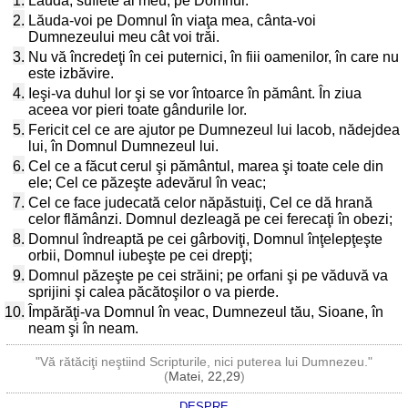
1.
Laudă, suflete al meu, pe Domnul.
2.
Lăuda-voi pe Domnul în viaţa mea, cânta-voi
Dumnezeului meu cât voi trăi.
3.
Nu vă încredeţi în cei puternici, în fiii oamenilor, în care nu
este izbăvire.
4.
Ieşi-va duhul lor şi se vor întoarce în pământ. În ziua
aceea vor pieri toate gândurile lor.
5.
Fericit cel ce are ajutor pe Dumnezeul lui Iacob, nădejdea
lui, în Domnul Dumnezeul lui.
6.
Cel ce a făcut cerul şi pământul, marea şi toate cele din
ele; Cel ce păzeşte adevărul în veac;
7.
Cel ce face judecată celor năpăstuiţi, Cel ce dă hrană
celor flămânzi. Domnul dezleagă pe cei ferecaţi în obezi;
8.
Domnul îndreaptă pe cei gârboviţi, Domnul înţelepţeşte
orbii, Domnul iubeşte pe cei drepţi;
9.
Domnul păzeşte pe cei străini; pe orfani şi pe văduvă va
sprijini şi calea păcătoşilor o va pierde.
10.
Împărăţi-va Domnul în veac, Dumnezeul tău, Sioane, în
neam şi în neam.
"Vă rătăciţi neştiind Scripturile, nici puterea lui Dumnezeu."
(
Matei, 22,29
)
DESPRE