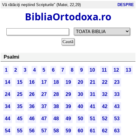
Vă rătăciţi neştiind Scripturile" (Matei, 22,29)
DESPRE
BibliaOrtodoxa.ro
Psalmi
1
2
3
4
5
6
7
8
9
10
11
12
13
14
15
16
17
18
19
20
21
22
23
24
25
26
27
28
29
30
31
32
33
34
35
36
37
38
39
40
41
42
43
44
45
46
47
48
49
50
51
52
53
54
55
56
57
58
59
60
61
62
63