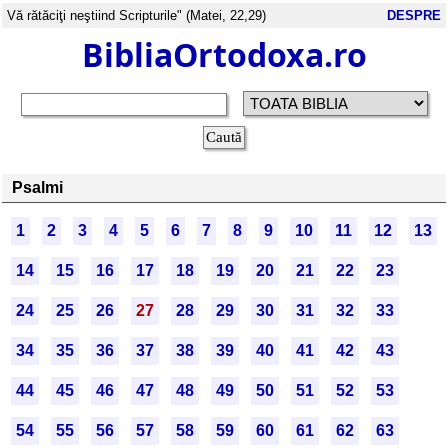
Vă rătăciţi neştiind Scripturile" (Matei, 22,29)
DESPRE
BibliaOrtodoxa.ro
Psalmi
1
2
3
4
5
6
7
8
9
10
11
12
13
14
15
16
17
18
19
20
21
22
23
24
25
26
27
28
29
30
31
32
33
34
35
36
37
38
39
40
41
42
43
44
45
46
47
48
49
50
51
52
53
54
55
56
57
58
59
60
61
62
63