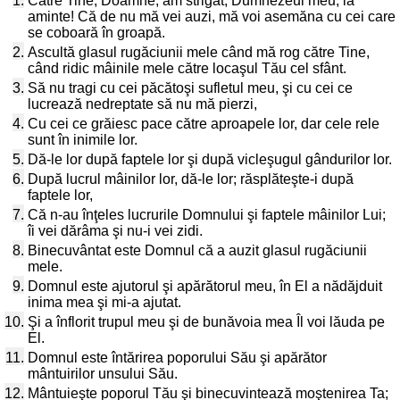
1.
Către Tine, Doamne, am strigat, Dumnezeul meu, ia
aminte! Că de nu mă vei auzi, mă voi asemăna cu cei care
se coboară în groapă.
2.
Ascultă glasul rugăciunii mele când mă rog către Tine,
când ridic mâinile mele către locaşul Tău cel sfânt.
3.
Să nu tragi cu cei păcătoşi sufletul meu, şi cu cei ce
lucrează nedreptate să nu mă pierzi,
4.
Cu cei ce grăiesc pace către aproapele lor, dar cele rele
sunt în inimile lor.
5.
Dă-le lor după faptele lor şi după vicleşugul gândurilor lor.
6.
După lucrul mâinilor lor, dă-le lor; răsplăteşte-i după
faptele lor,
7.
Că n-au înţeles lucrurile Domnului şi faptele mâinilor Lui;
îi vei dărâma şi nu-i vei zidi.
8.
Binecuvântat este Domnul că a auzit glasul rugăciunii
mele.
9.
Domnul este ajutorul şi apărătorul meu, în El a nădăjduit
inima mea şi mi-a ajutat.
10.
Şi a înflorit trupul meu şi de bunăvoia mea Îl voi lăuda pe
El.
11.
Domnul este întărirea poporului Său şi apărător
mântuirilor unsului Său.
12.
Mântuieşte poporul Tău şi binecuvintează moştenirea Ta;