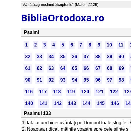
Vă rătăciţi neştiind Scripturile" (Matei, 22,29)
BibliaOrtodoxa.ro
Psalmi
1
2
3
4
5
6
7
8
9
10
11
32
33
34
35
36
37
38
39
40
61
62
63
64
65
66
67
68
69
90
91
92
93
94
95
96
97
98
116
117
118
119
120
121
122
12
140
141
142
143
144
145
146
14
Psalmul 133
1.
Iată acum binecuvântaţi pe Domnul toate slugile Do
2.
Noaptea ridicaţi mâinile voastre spre cele sfinte ş