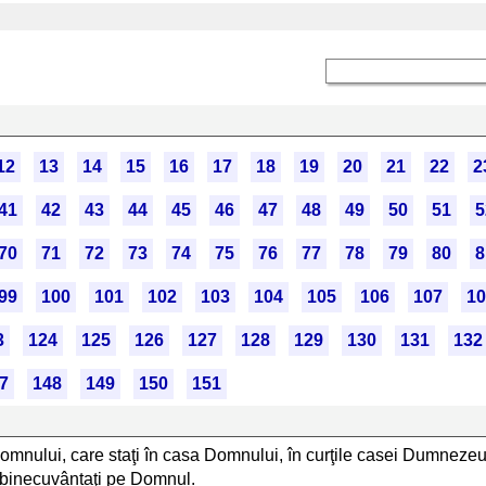
12
13
14
15
16
17
18
19
20
21
22
2
41
42
43
44
45
46
47
48
49
50
51
5
70
71
72
73
74
75
76
77
78
79
80
8
99
100
101
102
103
104
105
106
107
10
3
124
125
126
127
128
129
130
131
132
7
148
149
150
151
mnului, care staţi în casa Domnului, în curţile casei Dumnezeul
i binecuvântaţi pe Domnul.