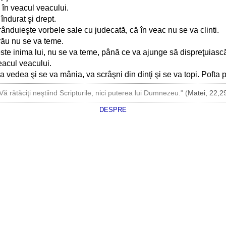
 în veacul veacului.
 îndurat şi drept.
rânduieşte vorbele sale cu judecată, că în veac nu se va clinti.
 rău nu se va teme.
este inima lui, nu se va teme, până ce va ajunge să dispreţuiască
veacul veacului.
a vedea şi se va mânia, va scrâşni din dinţi şi se va topi. Pofta p
Vă rătăciţi neştiind Scripturile, nici puterea lui Dumnezeu." (
Matei, 22,2
DESPRE