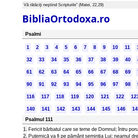
Vă rătăciţi neştiind Scripturile" (Matei, 22,29)
BibliaOrtodoxa.ro
Psalmi
1
2
3
4
5
6
7
8
9
10
11
32
33
34
35
36
37
38
39
40
61
62
63
64
65
66
67
68
69
90
91
92
93
94
95
96
97
98
116
117
118
119
120
121
122
12
140
141
142
143
144
145
146
14
Psalmul 111
1.
Fericit bărbatul care se teme de Domnul; întru porun
2.
Puternică va fi pe pământ seminţia Lui; neamul dre