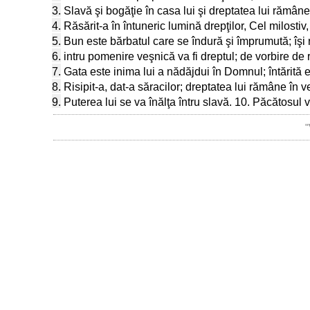
3.
Slavă şi bogăţie în casa lui şi dreptatea lui rămâne
4.
Răsărit-a în întuneric lumină drepţilor, Cel milostiv,
5.
Bun este bărbatul care se îndură şi împrumută; îşi 
6.
intru pomenire veşnică va fi dreptul; de vorbire de
7.
Gata este inima lui a nădăjdui în Domnul; întărită 
8.
Risipit-a, dat-a săracilor; dreptatea lui rămâne în 
9.
Puterea lui se va înălţa întru slavă. 10. Păcătosul v
"