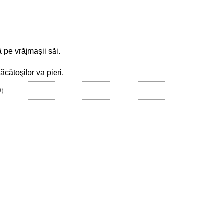
 pe vrăjmaşii săi.
ăcătoşilor va pieri.
9
)