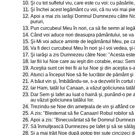
10.
Şi cu tot sufletul viu, care este cu voi: cu păsăril
11.
Şi închei acest legământ cu voi, că nu voi mai pie
12.
Apoi a mai zis iarăşi Domnul Dumnezeu către Noe: 
pururi,
13.
Pun curcubeul Meu în nori, ca să fie semn al leg
14.
Când voi aduce nori deasupra pământului, se va 
15.
Şi-Mi voi aduce aminte de legământul Meu, pe care l
16.
Va fi deci curcubeul Meu în nori şi-l voi vedea, ş
17.
Şi iarăşi a zis Dumnezeu către Noe: "Acesta este 
18.
Iar fiii lui Noe care au ieşit din corabie, erau: Se
19.
Aceştia sunt cei trei fii ai lui Noe şi din aceştia 
20.
Atunci a început Noe să fie lucrător de pământ şi 
21.
A băut vin şi, îmbătându-se, s-a dezvelit în cortul
22.
Iar Ham, tatăl lui Canaan, a văzut goliciunea tatălui
23.
Dar Sem şi Iafet au luat o haină şi, punând-o pe amâ
au văzut goliciunea tatălui lor.
24.
Trezindu-se Noe din ameţeala de vin şi aflând ce i
25.
A zis: "Blestemat să fie Canaan! Robul robilor să fie
26.
Apoi a zis: "Binecuvântat să fie Domnul Dumnezeu
27.
Să înmulţească Dumnezeu pe Iafet şi să se sălăşlu
28.
Şi a mai trăit Noe după potop trei sute cincizeci d