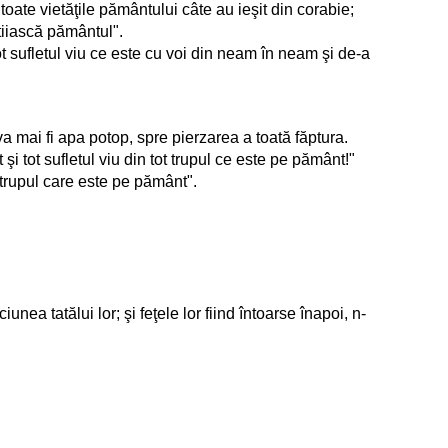
 toate vietăţile pământului câte au ieşit din corabie;
tiiască pământul".
t sufletul viu ce este cu voi din neam în neam şi de-a
va mai fi apa potop, spre pierzarea a toată făptura.
i tot sufletul viu din tot trupul ce este pe pământ!"
 trupul care este pe pământ".
nea tatălui lor; şi feţele lor fiind întoarse înapoi, n-