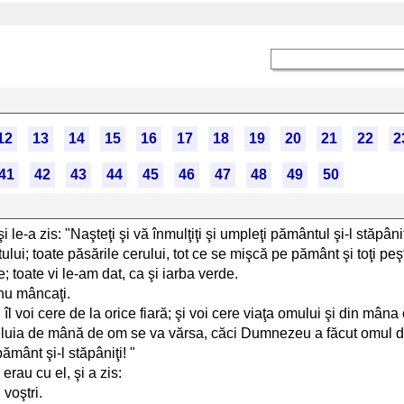
12
13
14
15
16
17
18
19
20
21
22
2
41
42
43
44
45
46
47
48
49
50
le-a zis: "Naşteţi şi vă înmulţiţi şi umpleţi pământul şi-l stăpâniţ
ului; toate păsările cerului, tot ce se mişcă pe pământ şi toţi peş
; toate vi le-am dat, ca şi iarba verde.
 nu mâncaţi.
 îl voi cere de la orice fiară; şi voi cere viaţa omului şi din mâna
luia de mână de om se va vărsa, căci Dumnezeu a făcut omul d
pământ şi-l stăpâniţi! "
erau cu el, şi a zis:
voştri.