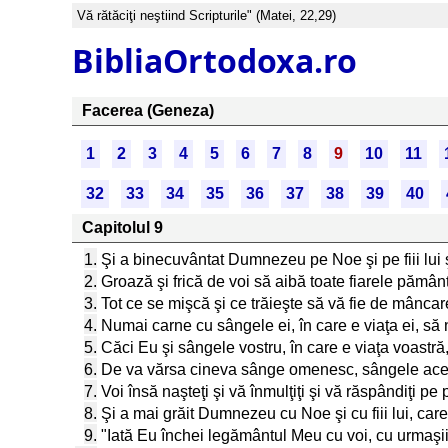
Vă rătăciţi neştiind Scripturile" (Matei, 22,29)
BibliaOrtodoxa.ro
Facerea (Geneza)
1
2
3
4
5
6
7
8
9
10
11
32
33
34
35
36
37
38
39
40
Capitolul 9
1.
Şi a binecuvântat Dumnezeu pe Noe şi pe fiii lui şi 
2.
Groază şi frică de voi să aibă toate fiarele pământ
3.
Tot ce se mişcă şi ce trăieşte să vă fie de mâncare
4.
Numai carne cu sângele ei, în care e viaţa ei, să
5.
Căci Eu şi sângele vostru, în care e viaţa voastră,
6.
De va vărsa cineva sânge omenesc, sângele ace
7.
Voi însă naşteţi şi vă înmulţiţi şi vă răspândiţi pe 
8.
Şi a mai grăit Dumnezeu cu Noe şi cu fiii lui, care 
9.
"Iată Eu închei legământul Meu cu voi, cu urmaşii 