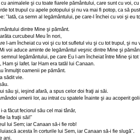
e, cu animalele şi cu toate fiarele pământului, care sunt cu voi, cu
rde tot trupul cu apele potopului şi nu va mai fi potop, ca să pus
"Iată, ca semn al legământului, pe care-l închei cu voi şi eu to
ământului dintre Mine şi pământ.
arăta curcubeul Meu în nori,
-am încheiat cu voi şi cu tot sufletul viu şi cu tot trupul, şi nu 
i-Mi voi aduce aminte de legământul veşnic dintre Mine şi pământ ş
semnul legământului, pe care Eu l-am încheiat între Mine şi tot
m, Ham şi Iafet. Iar Ham era tatăl lui Canaan.
s-au înmulţit oamenii pe pământ.
a sădit vie.
 său.
 său şi, ieşind afară, a spus celor doi fraţi ai săi.
ndoi umerii lor, au intrat cu spatele înainte şi au acoperit goliciu
-a făcut feciorul său cel mai tânăr,
 la fraţii săi!"
l lui Sem; iar Canaan să-i fie rob!
iască acesta în corturile lui Sem, iar Canaan să-i fie slugă".
e ani.