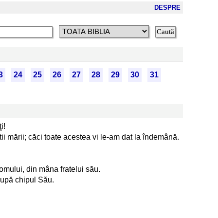
DESPRE
3
24
25
26
27
28
29
30
31
i!
tii mării; căci toate acestea vi le-am dat la îndemână.
 omului, din mâna fratelui său.
upă chipul Său.