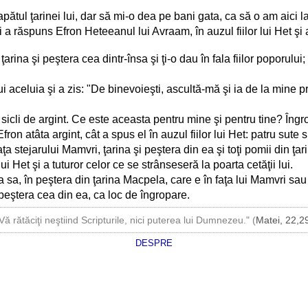
tul ţarinei lui, dar să mi-o dea pe bani gata, ca să o am aici la
i a răspuns Efron Heteeanul lui Avraam, în auzul fiilor lui Het şi al 
na şi peştera cea dintr-însa şi ţi-o dau în fala fiilor poporului; 
lui aceluia şi a zis: "De binevoieşti, ascultă-mă şi ia de la mine 
sicli de argint. Ce este aceasta pentru mine şi pentru tine? Îngr
ron atâta argint, cât a spus el în auzul fiilor lui Het: patru sute 
a stejarului Mamvri, ţarina şi peştera din ea şi toţi pomii din ţari
ui Het şi a tuturor celor ce se strânseseră la poarta cetăţii lui.
sa, în peştera din ţarina Macpela, care e în faţa lui Mamvri sa
şi peştera cea din ea, ca loc de îngropare.
Vă rătăciţi neştiind Scripturile, nici puterea lui Dumnezeu." (
Matei, 22,2
DESPRE