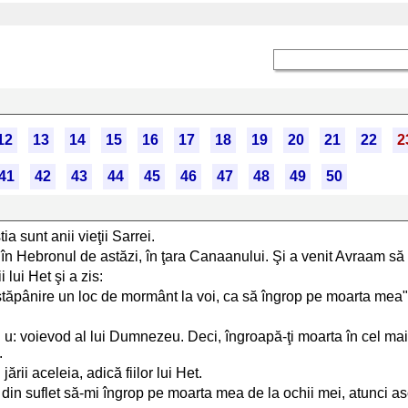
12
13
14
15
16
17
18
19
20
21
22
2
41
42
43
44
45
46
47
48
49
50
a sunt anii vieţii Sarrei.
ă în Hebronul de astăzi, în ţara Canaanului. Şi a venit Avraam să
 lui Het şi a zis:
în stăpânire un loc de mormânt la voi, ca să îngrop pe moarta mea"
i u: voievod al lui Dumnezeu. Deci, îngroapă-ţi moarta în cel mai
.
rii aceleia, adică fiilor lui Het.
i din suflet să-mi îngrop pe moarta mea de la ochii mei, atunci asc