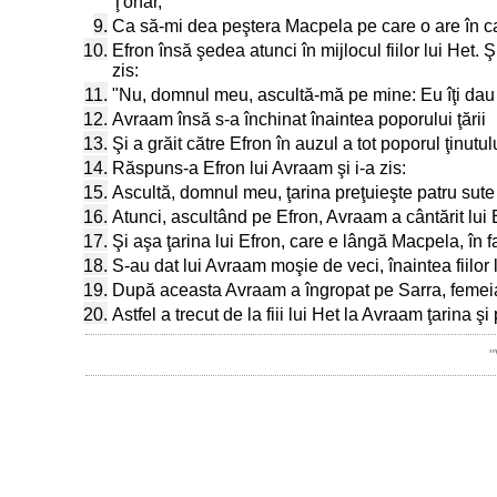
Ţohar,
9.
Ca să-mi dea peştera Macpela pe care o are în capă
10.
Efron însă şedea atunci în mijlocul fiilor lui Het. Ş
zis:
11.
"Nu, domnul meu, ascultă-mă pe mine: Eu îţi dau ţari
12.
Avraam însă s-a închinat înaintea poporului ţării
13.
Şi a grăit către Efron în auzul a tot poporul ţinutu
14.
Răspuns-a Efron lui Avraam şi i-a zis:
15.
Ascultă, domnul meu, ţarina preţuieşte patru sute 
16.
Atunci, ascultând pe Efron, Avraam a cântărit lui Ef
17.
Şi aşa ţarina lui Efron, care e lângă Macpela, în faţ
18.
S-au dat lui Avraam moşie de veci, înaintea fiilor l
19.
După aceasta Avraam a îngropat pe Sarra, femeia 
20.
Astfel a trecut de la fiii lui Het la Avraam ţarina 
"