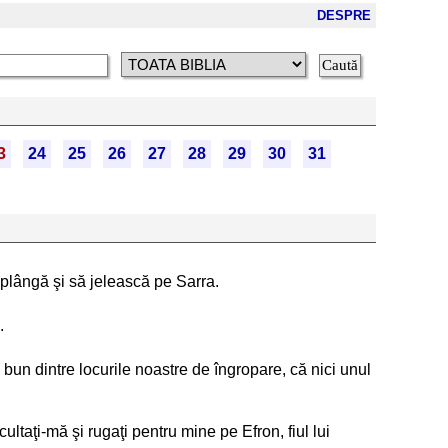
DESPRE
3
24
25
26
27
28
29
30
31
 plângă şi să jelească pe Sarra.
.
 bun dintre locurile noastre de îngropare, că nici unul
ultaţi-mă şi rugaţi pentru mine pe Efron, fiul lui