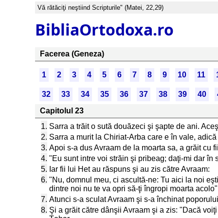
Vă rătăciţi neştiind Scripturile" (Matei, 22,29)
BibliaOrtodoxa.ro
Facerea (Geneza)
1
2
3
4
5
6
7
8
9
10
11
32
33
34
35
36
37
38
39
40
Capitolul 23
1.
Sarra a trăit o sută douăzeci şi şapte de ani. Aceşti
2.
Sarra a murit la Chiriat-Arba care e în vale, adic
3.
Apoi s-a dus Avraam de la moarta sa, a grăit cu fiii
4.
"Eu sunt intre voi străin şi pribeag; daţi-mi dar 
5.
Iar fii lui Het au răspuns şi au zis către Avraam:
6.
"Nu, domnul meu, ci ascultă-ne: Tu aici la noi eşt
dintre noi nu te va opri să-ţi îngropi moarta acolo"
7.
Atunci s-a sculat Avraam şi s-a închinat poporului jă
8.
Şi a grăit către dânşii Avraam şi a zis: "Dacă voiţ