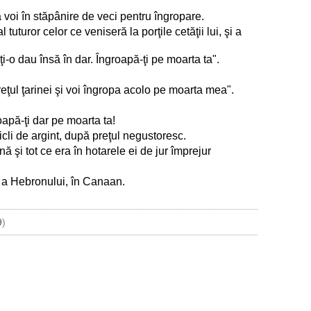
 voi în stăpânire de veci pentru îngropare.
tuturor celor ce veniseră la porţile cetăţii lui, şi a
ţi-o dau însă în dar. Îngroapă-ţi pe moarta ta".
preţul ţarinei şi voi îngropa acolo pe moarta mea".
oapă-ţi dar pe moarta ta!
sicli de argint, după preţul negustoresc.
nă şi tot ce era în hotarele ei de jur împrejur
u a Hebronului, în Canaan.
9
)