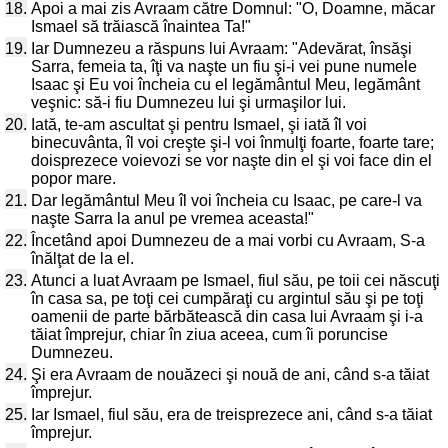
18.
Apoi a mai zis Avraam către Domnul: "O, Doamne, măcar
Ismael să trăiască înaintea Ta!"
19.
Iar Dumnezeu a răspuns lui Avraam: "Adevărat, însăşi
Sarra, femeia ta, îţi va naşte un fiu şi-i vei pune numele
Isaac şi Eu voi încheia cu el legământul Meu, legământ
veşnic: să-i fiu Dumnezeu lui şi urmaşilor lui.
20.
Iată, te-am ascultat şi pentru Ismael, şi iată îl voi
binecuvânta, îl voi creşte şi-l voi înmulţi foarte, foarte tare;
doisprezece voievozi se vor naşte din el şi voi face din el
popor mare.
21.
Dar legământul Meu îl voi încheia cu Isaac, pe care-l va
naşte Sarra la anul pe vremea aceasta!"
22.
Încetând apoi Dumnezeu de a mai vorbi cu Avraam, S-a
înălţat de la el.
23.
Atunci a luat Avraam pe Ismael, fiul său, pe toii cei născuţi
în casa sa, pe toţi cei cumpăraţi cu argintul său şi pe toţi
oamenii de parte bărbătească din casa lui Avraam şi i-a
tăiat împrejur, chiar în ziua aceea, cum îi poruncise
Dumnezeu.
24.
Şi era Avraam de nouăzeci şi nouă de ani, când s-a tăiat
împrejur.
25.
Iar Ismael, fiul său, era de treisprezece ani, când s-a tăiat
împrejur.