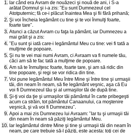
1.
Iar când era Avram de nouăzeci şi nouă de ani, i S-a
arătat Domnul şi i-a zis: "Eu sunt Dumnezeul cel
Atotputernic; fă ce-i plăcut înaintea Mea şi fii fără prihană;
2.
Şi voi încheia legământ cu tine şi te voi înmulţi foarte,
foarte tare".
3.
Atunci a căzut Avram cu faţa la pământ, iar Dumnezeu a
mai grăit şi a zis:
4.
"Eu sunt şi iată care-i legământul Meu cu tine: vei fi tată a
mulţime de popoare,
5.
Şi nu te vei mai numi Avram, ci Avraam va fi numele tău,
căci am să te fac tată a mulţime de popoare.
6.
Am să te înmulţesc foarte, foarte tare, şi am să ridic din
tine popoare, şi regi se vor ridica din tine.
7.
Voi pune legământul Meu între Mine şi între tine şi urmaşii
tăi, din neam în neam, să fie legământ veşnic, aşa că Eu
voi fi Dumnezeul tău şi al urmaşilor tăi de după tine.
8.
Şi-ţi voi da ţie şi urmaşilor tăi pământul în carte pribegeşti
acum ca străin, tot pământul Canaanului, ca moştenire
veşnică, şi vă voi fi Dumnezeu".
9.
Apoi a mai zis Dumnezeu lui Avraam: "Iar tu şi urmaşii tăi
din neam în neam să păziţi legământul Meu.
10.
Iar legământul dintre Mine şi tine şi urmaşii tăi din neam în
neam, pe care trebuie să-l păziţi, este acesta: toţi cei de