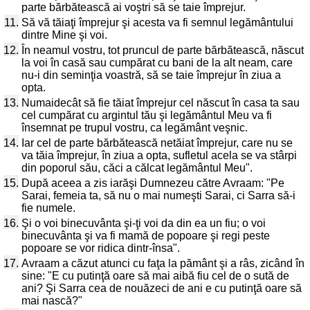
parte bărbătească ai voştri să se taie împrejur.
11.
Să vă tăiaţi împrejur şi acesta va fi semnul legământului
dintre Mine şi voi.
12.
În neamul vostru, tot pruncul de parte bărbătească, născut
la voi în casă sau cumpărat cu bani de la alt neam, care
nu-i din seminţia voastră, să se taie împrejur în ziua a
opta.
13.
Numaidecât să fie tăiat împrejur cel născut în casa ta sau
cel cumpărat cu argintul tău şi legământul Meu va fi
însemnat pe trupul vostru, ca legământ veşnic.
14.
Iar cel de parte bărbătească netăiat împrejur, care nu se
va tăia împrejur, în ziua a opta, sufletul acela se va stârpi
din poporul său, căci a călcat legământul Meu".
15.
După aceea a zis iarăşi Dumnezeu către Avraam: "Pe
Sarai, femeia ta, să nu o mai numeşti Sarai, ci Sarra să-i
fie numele.
16.
Şi o voi binecuvânta şi-ţi voi da din ea un fiu; o voi
binecuvânta şi va fi mamă de popoare şi regi peste
popoare se vor ridica dintr-însa".
17.
Avraam a căzut atunci cu faţa la pământ şi a râs, zicând în
sine: "E cu putinţă oare să mai aibă fiu cel de o sută de
ani? Şi Sarra cea de nouăzeci de ani e cu putinţă oare să
mai nască?"