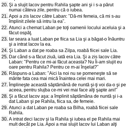
20.
Şi a slujit Iacov pentru Rahila şapte ani şi i s-a părut
numai câteva zile, pentru că o iubea.
21.
Apoi a zis Iacov către Laban: "Dă-mi femeia, că mi s-au
împlinit zilele să intru la ea".
22.
Atunci a chemat Laban pe toţi oamenii locului aceluia şi a
făcut ospăţ.
23.
Iar seara a luat Laban pe fiica sa Lia şi a băgat-o înăuntru
şi a intrat Iacov la ea.
24.
Şi Laban a dat pe roaba sa Zilpa, roabă fiicei sale Lia.
25.
Dar când s-a făcut ziuă, iată era Lia. Şi a zis Iacov către
Laban: "Pentru ce mi-ai făcut aceasta? Nu Îi-am slujit eu
oare pentru Rahila? Pentru ce m-ai înşelat?"
26.
Răspuns-a Laban: "Aici la noi nu se pomeneşte să se
mărite fata cea mai mică înaintea celei mai mari.
27.
Împlineşte această săptămână de nuntă şi-ţi voi da-o şi pe
aceea, pentru slujba ce-mi vei mai face alţi şapte ani!"
28.
Şi a făcut Iacov aşa: a împlinit săptămâna de nuntă şi i-a
dat Laban şi pe Rahila, fiica sa, de femeie.
29.
Atunci a dat Laban pe roaba sa Bilha, roabă fiicei sale
Rahila.
30.
A intrat deci Iacov şi la Rahila şi iubea el pe Rahila mai
mult decât pe Lia. Apoi a mai slujit Iacov lui Laban alţi