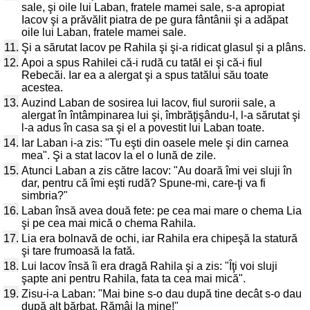
sale, şi oile lui Laban, fratele mamei sale, s-a apropiat
Iacov şi a prăvălit piatra de pe gura fântânii şi a adăpat
oile lui Laban, fratele mamei sale.
11.
Şi a sărutat Iacov pe Rahila şi şi-a ridicat glasul şi a plâns.
12.
Apoi a spus Rahilei că-i rudă cu tatăl ei şi că-i fiul
Rebecăi. Iar ea a alergat şi a spus tatălui său toate
acestea.
13.
Auzind Laban de sosirea lui Iacov, fiul surorii sale, a
alergat în întâmpinarea lui şi, îmbrăţişându-l, l-a sărutat şi
l-a adus în casa sa şi el a povestit lui Laban toate.
14.
Iar Laban i-a zis: "Tu eşti din oasele mele şi din carnea
mea". Şi a stat Iacov la el o lună de zile.
15.
Atunci Laban a zis către Iacov: "Au doară îmi vei sluji în
dar, pentru că îmi eşti rudă? Spune-mi, care-ţi va fi
simbria?"
16.
Laban însă avea două fete: pe cea mai mare o chema Lia
şi pe cea mai mică o chema Rahila.
17.
Lia era bolnavă de ochi, iar Rahila era chipeşă la statură
şi tare frumoasă la fată.
18.
Lui Iacov însă îi era dragă Rahila şi a zis: "Îţi voi sluji
şapte ani pentru Rahila, fata ta cea mai mică".
19.
Zisu-i-a Laban: "Mai bine s-o dau după tine decât s-o dau
după alt bărbat. Rămâi la mine!"