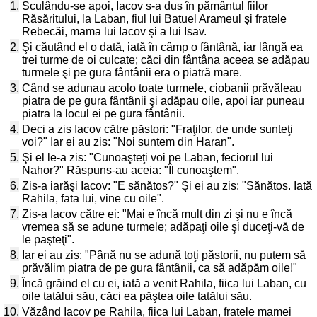
1.
Sculându-se apoi, Iacov s-a dus în pământul fiilor
Răsăritului, la Laban, fiul lui Batuel Arameul şi fratele
Rebecăi, mama lui Iacov şi a lui Isav.
2.
Şi căutând el o dată, iată în câmp o fântână, iar lângă ea
trei turme de oi culcate; căci din fântâna aceea se adăpau
turmele şi pe gura fântânii era o piatră mare.
3.
Când se adunau acolo toate turmele, ciobanii prăvăleau
piatra de pe gura fântânii şi adăpau oile, apoi iar puneau
piatra la locul ei pe gura fântânii.
4.
Deci a zis Iacov către păstori: "Fraţilor, de unde sunteţi
voi?" Iar ei au zis: "Noi suntem din Haran".
5.
Şi el le-a zis: "Cunoaşteţi voi pe Laban, feciorul lui
Nahor?" Răspuns-au aceia: "Îl cunoaştem".
6.
Zis-a iarăşi Iacov: "E sănătos?" Şi ei au zis: "Sănătos. Iată
Rahila, fata lui, vine cu oile".
7.
Zis-a Iacov către ei: "Mai e încă mult din zi şi nu e încă
vremea să se adune turmele; adăpaţi oile şi duceţi-vă de
le paşteţi".
8.
Iar ei au zis: "Până nu se adună toţi păstorii, nu putem să
prăvălim piatra de pe gura fântânii, ca să adăpăm oile!"
9.
Încă grăind el cu ei, iată a venit Rahila, fiica lui Laban, cu
oile tatălui său, căci ea păştea oile tatălui său.
10.
Văzând Iacov pe Rahila, fiica lui Laban, fratele mamei