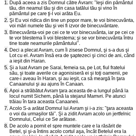
1.
După aceea a zis Domnul către Avram: "Ieşi din pământul
tău, din neamul tău şi din casa tatălui tău şi vino în
pământul pe care ţi-l voi arăta Eu.
2.
Şi Eu voi ridica din tine un popor mare, te voi binecuvânta,
voi mări numele tău şi vei fi izvor de binecuvântare.
3.
Binecuvânta-voi pe cei ce te vor binecuvânta, iar pe cei ce
te vor blestema îi voi blestema; şi se vor binecuvânta întru
tine toate neamurile pământului".
4.
Deci a plecat Avram, cum îi zisese Domnul, şi s-a dus şi
Lot cu el. Avram însă era de şaptezeci şi cinci de ani, când
a ieşit din Haran.
5.
Şi a luat Avram pe Sarai, femeia sa, pe Lot, fiul fratelui
său, şi toate averile ce agonisiseră ei şi toţi oamenii, pe
care-i aveau în Haran, şi au ieşit, ca să meargă în ţara
Canaanului şi au ajuns în Canaan.
6.
Apoi a străbătut Avram ţara aceasta de-a lungul până la
locul numit Sichem, până la stejarul Mamvri. Pe atunci
trăiau în tara aceasta Canaaneii.
7.
Acolo S-a arătat Domnul lui Avram şi i-a zis: "ţara aceasta
o voi da urmaşilor tăi". Şi a zidit Avram acolo un jertfelnic
Domnului, Celui ce Se arătase.
8.
De acolo a pornit el spre muntele care e la răsărit de
Betel, şi şi-a întins acolo cortul aşa, încât Betelul era la