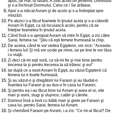
apus, iar Hai, la răsărit. A zidit acolo un jertfelnic Domnului
şi s-a închinat Domnului, Celui ce i Se arătase.
9.
Apoi s-a ridicat Avram şi de acolo şi s-a îndreptat spre
miazăzi.
10.
Pe atunci s-a făcut foamete în ţinutul acela şi s-a coborât
Avram în Egipt, ca să locuiască acolo, pentru că se
înteţise foametea în ţinutul acela.
11.
Când însă s-a apropiat Avram să intre în Egipt, a zis către
Sarai, femeia sa: "Ştiu că eşti femeie frumoasă la chip.
12.
De aceea, când te vor vedea Egiptenii, vor zice: "Aceasta-
i femeia lui! Şi mă vor ucide pe mine, iar pe tine te vor lăsa
cu viaţă.
13.
Zi deci că-mi eşti soră, ca să-mi fie şi mie bine pentru
trecerea ta şi pentru trecerea ta să trăiesc şi eu!"
14.
Iar după ce a sosit Avram în Egipt, au văzut Egiptenii că
femeia lui e foarte frumoasă.
15.
Şi au văzut-o şi dregătorii lui Faraon şi au lăudat-o
înaintea lui Faraon şi au dus-o în casa lui Faraon;
16.
Şi pentru ea i-au făcut bine lui Avram şi avea el oi, vite
mari şi asini, slugi şi slujnice, catâri şi cămile.
17.
Domnul însă a lovit cu bătăi mari şi grele pe Faraon şi
casa lui, pentru Sarai, femeia lui Avram.
18.
Şi chemând Faraon pe Avram, i-a zis: "Ce mi-ai făcut? De