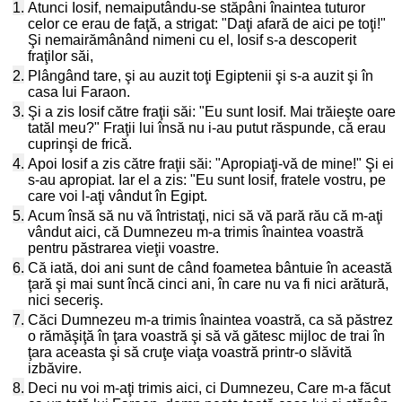
1.
Atunci Iosif, nemaiputându-se stăpâni înaintea tuturor
celor ce erau de faţă, a strigat: "Daţi afară de aici pe toţi!"
Şi nemairămânând nimeni cu el, Iosif s-a descoperit
fraţilor săi,
2.
Plângând tare, şi au auzit toţi Egiptenii şi s-a auzit şi în
casa lui Faraon.
3.
Şi a zis Iosif către fraţii săi: "Eu sunt Iosif. Mai trăieşte oare
tatăl meu?" Fraţii lui însă nu i-au putut răspunde, că erau
cuprinşi de frică.
4.
Apoi Iosif a zis către fraţii săi: "Apropiaţi-vă de mine!" Şi ei
s-au apropiat. Iar el a zis: "Eu sunt Iosif, fratele vostru, pe
care voi l-aţi vândut în Egipt.
5.
Acum însă să nu vă întristaţi, nici să vă pară rău că m-aţi
vândut aici, că Dumnezeu m-a trimis înaintea voastră
pentru păstrarea vieţii voastre.
6.
Că iată, doi ani sunt de când foametea bântuie în această
ţară şi mai sunt încă cinci ani, în care nu va fi nici arătură,
nici seceriş.
7.
Căci Dumnezeu m-a trimis înaintea voastră, ca să păstrez
o rămăşiţă în ţara voastră şi să vă gătesc mijloc de trai în
ţara aceasta şi să cruţe viaţa voastră printr-o slăvită
izbăvire.
8.
Deci nu voi m-aţi trimis aici, ci Dumnezeu, Care m-a făcut