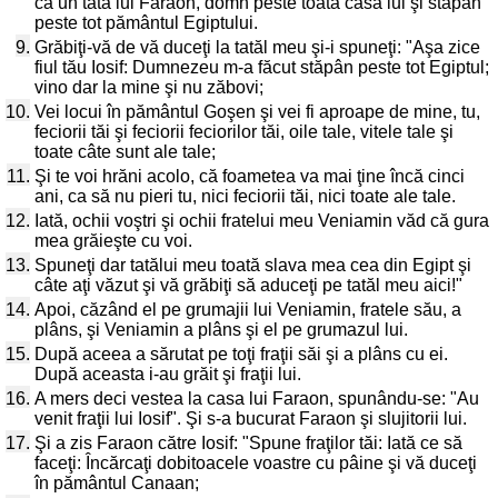
ca un tată lui Faraon, domn peste toată casa lui şi stăpân
peste tot pământul Egiptului.
9.
Grăbiţi-vă de vă duceţi la tatăl meu şi-i spuneţi: "Aşa zice
fiul tău Iosif: Dumnezeu m-a făcut stăpân peste tot Egiptul;
vino dar la mine şi nu zăbovi;
10.
Vei locui în pământul Goşen şi vei fi aproape de mine, tu,
feciorii tăi şi feciorii feciorilor tăi, oile tale, vitele tale şi
toate câte sunt ale tale;
11.
Şi te voi hrăni acolo, că foametea va mai ţine încă cinci
ani, ca să nu pieri tu, nici feciorii tăi, nici toate ale tale.
12.
Iată, ochii voştri şi ochii fratelui meu Veniamin văd că gura
mea grăieşte cu voi.
13.
Spuneţi dar tatălui meu toată slava mea cea din Egipt şi
câte aţi văzut şi vă grăbiţi să aduceţi pe tatăl meu aici!"
14.
Apoi, căzând el pe grumajii lui Veniamin, fratele său, a
plâns, şi Veniamin a plâns şi el pe grumazul lui.
15.
După aceea a sărutat pe toţi fraţii săi şi a plâns cu ei.
După aceasta i-au grăit şi fraţii lui.
16.
A mers deci vestea la casa lui Faraon, spunându-se: "Au
venit fraţii lui Iosif". Şi s-a bucurat Faraon şi slujitorii lui.
17.
Şi a zis Faraon către Iosif: "Spune fraţilor tăi: Iată ce să
faceţi: Încărcaţi dobitoacele voastre cu pâine şi vă duceţi
în pământul Canaan;