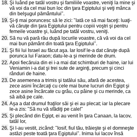
18.
Şi luând pe tatăl vostru şi familiile voastre, veniţi la mine şi
vă voi da cel mai bun loc din ţara Egiptului şi veţi mânca
din belşugul pământului".
19.
Şi-ţi mai poruncesc să le zici: "Iată ce să mai faceţi: luaţi-
vă căruţe din ţara Egiptului pentru copiii voştri şi pentru
femeile voastre şi, luând pe tatăl vostru, veniţi.
20.
Să nu vă pară rău după locurile voastre, că vă voi da cel
mai bun pământ din toată ţara Egiptului".
21.
Şi fiii lui Israel au făcut aşa. Iar Iosif le-a dat căruţe după
porunca lui Faraon; datu-le-a şi merinde de drum.
22.
Apoi fiecăruia din ei i-a mai dat schimburi de haine, iar lui
Veniamin i-a dat şi trei sute de arginţi, precum şi cinci
rânduri de haine.
23.
De asemenea a trimis şi tatălui său, afară de acestea,
zece asini încărcaţi cu cele mai bune lucruri din Egipt şi
zece asine încărcate cu grâu, cu pâine şi cu merinde, ca
să aibă pe cale.
24.
Aşa a dat drumul fraţilor săi şi ei au plecat; iar la plecare
le-a zis: "Să nu vă sfădiţi pe cale!"
25.
Şi plecând din Egipt, ei au venit în ţara Canaan, la Iacov,
tatăl lor,
26.
Şi l-au vestit, zicând: "Iosif, fiul tău, trăieşte şi el domneşte
astăzi peste toată ţara Egiptului". Inima lui Iacov însă