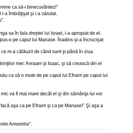
e mine ca să-i binecuvântez!"
i-a îmbrăţişat şi i-a sărutat.
i".
a sa în fala dreptei lui Israel, i-a apropiat de el.
 pus-o pe capul lui Manase. Înadins şi-a încrucişat
 ce m-a călăuzit de când sunt şi până în ziua
inţilor mei: Avraam şi Isaac, şi să crească din ei
 său ca să o mute de pe capul lui Efraim pe capul lui
mai mic va fi mai mare decât el şi din sămânţa lui vor
e facă aşa ca pe Efraim şi ca pe Manase!" Şi aşa a
inile Amoreilor".