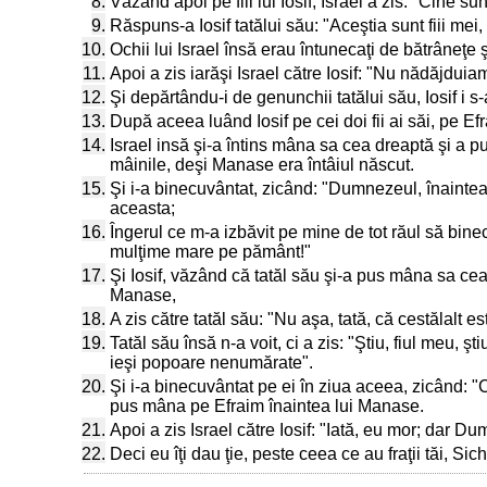
8.
Văzând apoi pe fiii lui Iosif, Israel a zis: "Cine su
9.
Răspuns-a Iosif tatălui său: "Aceştia sunt fiii mei
10.
Ochii lui Israel însă erau întunecaţi de bătrâneţe şi
11.
Apoi a zis iarăşi Israel către Iosif: "Nu nădăjduia
12.
Şi depărtându-i de genunchii tatălui său, Iosif i s
13.
După aceea luând Iosif pe cei doi fii ai săi, pe Efr
14.
Israel insă şi-a întins mâna sa cea dreaptă şi a p
mâinile, deşi Manase era întâiul născut.
15.
Şi i-a binecuvântat, zicând: "Dumnezeul, înainte
aceasta;
16.
Îngerul ce m-a izbăvit pe mine de tot răul să bine
mulţime mare pe pământ!"
17.
Şi Iosif, văzând că tatăl său şi-a pus mâna sa cea
Manase,
18.
A zis către tatăl său: "Nu aşa, tată, că cestălalt 
19.
Tatăl său însă n-a voit, ci a zis: "Ştiu, fiul meu, ş
ieşi popoare nenumărate".
20.
Şi i-a binecuvântat pe ei în ziua aceea, zicând: 
pus mâna pe Efraim înaintea lui Manase.
21.
Apoi a zis Israel către Iosif: "Iată, eu mor; dar Dum
22.
Deci eu îţi dau ţie, peste ceea ce au fraţii tăi, S