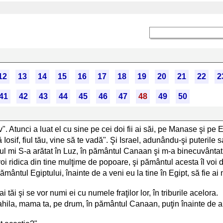
12
13
14
15
16
17
18
19
20
21
22
2
41
42
43
44
45
46
47
48
49
50
". Atunci a luat el cu sine pe cei doi fii ai săi, pe Manase şi pe Ef
Iosif, fiul tău, vine să te vadă". Şi Israel, adunându-şi puterile sa
cul mi S-a arătat în Luz, în pământul Canaan şi m-a binecuvântat
 şi voi ridica din tine mulţime de popoare, şi pământul acesta îl voi
 pământul Egiptului, înainte de a veni eu la tine în Egipt, să fie 
i tăi şi se vor numi ei cu numele fraţilor lor, în triburile acelora.
la, mama ta, pe drum, în pământul Canaan, puţin înainte de a a