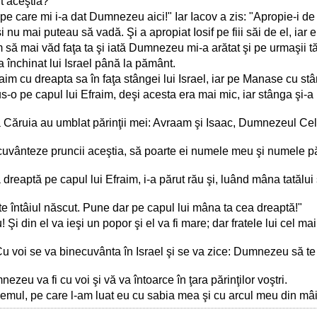
nt aceştia?"
, pe care mi i-a dat Dumnezeu aici!" Iar Iacov a zis: "Apropie-i d
 nu mai puteau să vadă. Şi a apropiat Iosif pe fiii săi de el, iar el 
m să mai văd faţa ta şi iată Dumnezeu mi-a arătat şi pe urmaşii tă
-a închinat lui Israel până la pământ.
aim cu dreapta sa în faţa stângei lui Israel, iar pe Manase cu stâng
us-o pe capul lui Efraim, deşi acesta era mai mic, iar stânga şi-a
a Căruia au umblat părinţii mei: Avraam şi Isaac, Dumnezeul Cel
cuvânteze pruncii aceştia, să poarte ei numele meu şi numele păr
 dreaptă pe capul lui Efraim, i-a părut rău şi, luând mâna tatălui
este întâiul născut. Pune dar pe capul lui mâna ta cea dreaptă!"
tiu! Şi din el va ieşi un popor şi el va fi mare; dar fratele lui cel 
"Cu voi se va binecuvânta în Israel şi se va zice: Dumnezeu să t
nezeu va fi cu voi şi vă va întoarce în ţara părinţilor voştri.
ichemul, pe care l-am luat eu cu sabia mea şi cu arcul meu din mâ