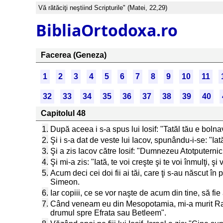
Vă rătăciţi neştiind Scripturile" (Matei, 22,29)
BibliaOrtodoxa.ro
Facerea (Geneza)
1
2
3
4
5
6
7
8
9
10
11
32
33
34
35
36
37
38
39
40
Capitolul 48
1.
După aceea i s-a spus lui Iosif: "Tatăl tău e bolnav
2.
Şi i s-a dat de veste lui Iacov, spunându-i-se: "Iată 
3.
Şi a zis Iacov către Iosif: "Dumnezeu Atotputerni
4.
Şi mi-a zis: "Iată, te voi creşte şi te voi înmulţi,
5.
Acum deci cei doi fii ai tăi, care ţi s-au născut în
Simeon.
6.
Iar copiii, ce se vor naşte de acum din tine, să fie a
7.
Când veneam eu din Mesopotamia, mi-a murit Rahi
drumul spre Efrata sau Betleem".