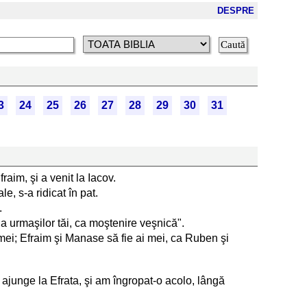
DESPRE
3
24
25
26
27
28
29
30
31
raim, şi a venit la Iacov.
le, s-a ridicat în pat.
.
 da urmaşilor tăi, ca moştenire veşnică".
ai mei; Efraim şi Manase să fie ai mei, ca Ruben şi
junge la Efrata, şi am îngropat-o acolo, lângă