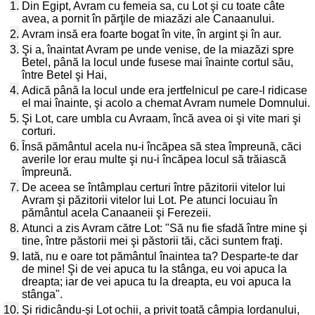
1.
Din Egipt, Avram cu femeia sa, cu Lot şi cu toate câte
avea, a pornit în părţile de miazăzi ale Canaanului.
2.
Avram insă era foarte bogat în vite, în argint şi în aur.
3.
Şi a, înaintat Avram pe unde venise, de la miazăzi spre
Betel, până la locul unde fusese mai înainte cortul său,
între Betel şi Hai,
4.
Adică până la locul unde era jertfelnicul pe care-l ridicase
el mai înainte, şi acolo a chemat Avram numele Domnului.
5.
Şi Lot, care umbla cu Avraam, încă avea oi şi vite mari şi
corturi.
6.
Însă pământul acela nu-i încăpea să stea împreună, căci
averile lor erau multe şi nu-i încăpea locul să trăiască
împreună.
7.
De aceea se întâmplau certuri între păzitorii vitelor lui
Avram şi păzitorii vitelor lui Lot. Pe atunci locuiau în
pământul acela Canaaneii şi Ferezeii.
8.
Atunci a zis Avram către Lot: "Să nu fie sfadă între mine şi
tine, între păstorii mei şi păstorii tăi, căci suntem fraţi.
9.
Iată, nu e oare tot pământul înaintea ta? Desparte-te dar
de mine! Şi de vei apuca tu la stânga, eu voi apuca la
dreapta; iar de vei apuca tu la dreapta, eu voi apuca la
stânga".
10.
Şi ridicându-şi Lot ochii, a privit toată câmpia Iordanului,