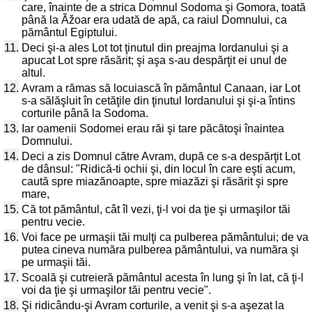
care, înainte de a strica Domnul Sodoma şi Gomora, toată
până la Ãžoar era udată de apă, ca raiul Domnului, ca
pământul Egiptului.
11.
Deci şi-a ales Lot tot ţinutul din preajma Iordanului şi a
apucat Lot spre răsărit; şi aşa s-au despărţit ei unul de
altul.
12.
Avram a rămas să locuiască în pământul Canaan, iar Lot
s-a sălăşluit în cetăţile din ţinutul Iordanului şi şi-a întins
corturile până la Sodoma.
13.
Iar oamenii Sodomei erau răi şi tare păcătoşi înaintea
Domnului.
14.
Deci a zis Domnul către Avram, după ce s-a despărţit Lot
de dânsul: "Ridică-ti ochii şi, din locul în care eşti acum,
caută spre miazănoapte, spre miazăzi şi răsărit şi spre
mare,
15.
Că tot pământul, cât îl vezi, ţi-l voi da ţie şi urmaşilor tăi
pentru vecie.
16.
Voi face pe urmaşii tăi mulţi ca pulberea pământului; de va
putea cineva număra pulberea pământului, va număra şi
pe urmaşii tăi.
17.
Scoală şi cutreieră pământul acesta în lung şi în lat, că ţi-l
voi da ţie şi urmaşilor tăi pentru vecie".
18.
Şi ridicându-şi Avram corturile, a venit şi s-a aşezat la