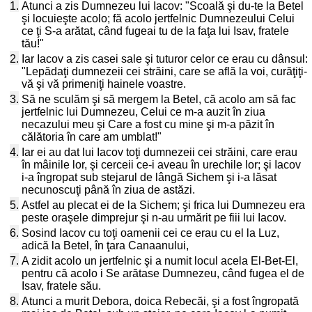
1.
Atunci a zis Dumnezeu lui Iacov: "Scoală şi du-te la Betel
şi locuieşte acolo; fă acolo jertfelnic Dumnezeului Celui
ce ţi S-a arătat, când fugeai tu de la faţa lui Isav, fratele
tău!"
2.
Iar Iacov a zis casei sale şi tuturor celor ce erau cu dânsul:
"Lepădaţi dumnezeii cei străini, care se află la voi, curăţiţi-
vă şi vă primeniţi hainele voastre.
3.
Să ne sculăm şi să mergem la Betel, că acolo am să fac
jertfelnic lui Dumnezeu, Celui ce m-a auzit în ziua
necazului meu şi Care a fost cu mine şi m-a păzit în
călătoria în care am umblat!"
4.
Iar ei au dat lui Iacov toţi dumnezeii cei străini, care erau
în mâinile lor, şi cerceii ce-i aveau în urechile lor; şi Iacov
i-a îngropat sub stejarul de lângă Sichem şi i-a lăsat
necunoscuţi până în ziua de astăzi.
5.
Astfel au plecat ei de la Sichem; şi frica lui Dumnezeu era
peste oraşele dimprejur şi n-au urmărit pe fiii lui Iacov.
6.
Sosind Iacov cu toţi oamenii cei ce erau cu el la Luz,
adică la Betel, în ţara Canaanului,
7.
A zidit acolo un jertfelnic şi a numit locul acela El-Bet-El,
pentru că acolo i Se arătase Dumnezeu, când fugea el de
Isav, fratele său.
8.
Atunci a murit Debora, doica Rebecăi, şi a fost îngropată