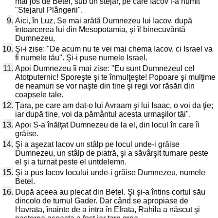
mai jos de Betel, sub un stejar, pe care Iacov l-a numit
"Stejarul Plângerii".
9.
Aici, în Luz, Se mai arătă Dumnezeu lui Iacov, după
întoarcerea lui din Mesopotamia, şi îl binecuvântă
Dumnezeu,
10.
Şi-i zise: "De acum nu te vei mai chema Iacov, ci Israel va
fi numele tău". Şi-i puse numele Israel.
11.
Apoi Dumnezeu îi mai zise: "Eu sunt Dumnezeul cel
Atotputernic! Sporeşte şi te înmulţeşte! Popoare şi mulţime
de neamuri se vor naşte din tine şi regi vor răsări din
coapsele tale.
12.
Ţara, pe care am dat-o lui Avraam şi lui Isaac, o voi da ţie;
iar după tine, voi da pământul acesta urmaşilor tăi".
13.
Apoi S-a înălţat Dumnezeu de la el, din locul în care îi
grăise.
14.
Şi a aşezat Iacov un stâlp pe locul unde-i grăise
Dumnezeu, un stâlp de piatră, şi a săvârşit turnare peste
el şi a turnat peste el untdelemn.
15.
Şi a pus Iacov locului unde-i grăise Dumnezeu, numele
Betel.
16.
După aceea au plecat din Betel. Şi şi-a întins cortul său
dincolo de turnul Gader. Dar când se apropiase de
Havrata, înainte de a intra în Efrata, Rahila a născut şi