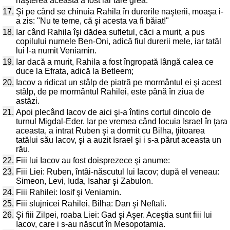
naşterea aceasta a fost iar tare grea.
17.
Şi pe când se chinuia Rahila în durerile naşterii, moaşa i-
a zis: "Nu te teme, că şi acesta va fi băiat!"
18.
Iar când Rahila îşi dădea sufletul, căci a murit, a pus
copilului numele Ben-Oni, adică fiul durerii mele, iar tatăl
lui l-a numit Veniamin.
19.
Iar dacă a murit, Rahila a fost îngropată lângă calea ce
duce la Efrata, adică la Betleem;
20.
Iacov a ridicat un stâlp de piatră pe mormântul ei şi acest
stâlp, de pe mormântul Rahilei, este până în ziua de
astăzi.
21.
Apoi plecând Iacov de aici şi-a întins cortul dincolo de
turnul Migdal-Eder. Iar pe vremea când locuia Israel în ţara
aceasta, a intrat Ruben şi a dormit cu Bilha, ţiitoarea
tatălui său Iacov, şi a auzit Israel şi i s-a părut aceasta un
rău.
22.
Fiii lui Iacov au fost doisprezece şi anume:
23.
Fiii Liei: Ruben, întâi-născutul lui Iacov; după el veneau:
Simeon, Levi, Iuda, Isahar şi Zabulon.
24.
Fiii Rahilei: Iosif şi Veniamin.
25.
Fiii slujnicei Rahilei, Bilha: Dan şi Neftali.
26.
Şi fiii Zilpei, roaba Liei: Gad şi Aşer. Aceştia sunt fiii lui
Iacov, care i s-au născut în Mesopotamia.