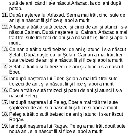
sută de ani, când i s-a născut Arfaxad, la doi ani după
potop.
11.
După naşterea lui Arfaxad, Sem a mai trăit cinci sute de
ani şi a născut fii şi fiice şi apoi a murit.
12.
Arfaxad a trăit o sută treizeci şi cinci de ani şi atunci i s-a
născut Cainan. După naşterea lui Cainan, Arfaxad a mai
trăit trei sute treizeci de ani şi a născut fii şi fiice şi apoi a
murit.
13.
Cainan a trăit o sută treizeci de ani şi atunci i s-a născut
Şelah. După naşterea lui Şelah, Cainan a mai trăit trei
sute treizeci de ani şi a născut fii şi fiice şi apoi a murit.
14.
Şelah a trăit o sută treizeci de ani şi atunci i s-a născut
Eber.
15.
Iar după naşterea lui Eber, Şelah a mai trăit trei sute
treizeci de ani, şi a născut fii şi fiice şi apoi a murit.
16.
Eber a trăit o sută treizeci şi patru de ani şi atunci i s-a
născut Peleg.
17.
Iar după naşterea lui Peleg, Eber a mai trăit trei sute
şaptezeci de ani şi a născut fii şi fiice şi apoi a murit.
18.
Peleg a trăit o sută treizeci de ani şi atunci i s-a născut
Ragav.
19.
Iar după naşterea lui Ragav, Peleg a mai trăit două sute
nouă ani, şi a născut fii şi fiice şi apoi a murit.