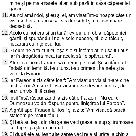
mine şi pe mai-marele pitar, sub pază în casa căpeteniei
gărzii.
11.
Atunci amândoi, şi eu şi el, am visat într-o noapte câte un
vis, dar fiecare am visat vis deosebit şi cu însemnare
deosebită.
12.
Acolo cu noi era şi un tânăr evreu, un rob al căpeteniei
gărzii, şi spunându-i noi visele noastre, ni le-a tâlcuit,
fiecăruia cu înţelesul lui.
13.
Şi cum ne-a tâlcuit el, aşa s-a şi întâmplat: eu să fiu pus
iar în dregătoria mea, iar acela să fie spânzurat".
14.
Atunci a trimis Faraon să cheme pe Iosif. Şi scoţându-l
îndată din temniţă, l-au tuns, i-au primenit hainele şi a
venit la Faraon.
15.
Iar Faraon a zis către Iosif: "Am visat un vis şi n-are cine
mi-l tâlcui. Am auzit însă zicându-se despre tine că, de
auzi un vis, îl tâlcuieşti".
16.
Iosif însă răspunzând, a zis către Faraon: "Nu eu, ci
Dumnezeu va da răspuns pentru liniştirea lui Faraon".
17.
A grăit apoi Faraon lui Iosif şi a zis: "Am visat că parcă
stăteam pe malul râului
18.
Şi iată au ieşit din râu şapte vaci grase la trup şi frumoase
la chip şi păşteau pe mal.
19.
Şi după ele au ieşit alte şapte vaci rele şi urâte la chip şi