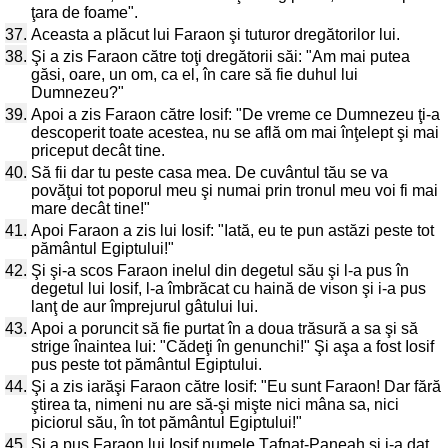
ţara de foame".
37.
Aceasta a plăcut lui Faraon şi tuturor dregătorilor lui.
38.
Şi a zis Faraon către toţi dregătorii săi: "Am mai putea
găsi, oare, un om, ca el, în care să fie duhul lui
Dumnezeu?"
39.
Apoi a zis Faraon către Iosif: "De vreme ce Dumnezeu ţi-a
descoperit toate acestea, nu se află om mai înţelept şi mai
priceput decât tine.
40.
Să fii dar tu peste casa mea. De cuvântul tău se va
povăţui tot poporul meu şi numai prin tronul meu voi fi mai
mare decât tine!"
41.
Apoi Faraon a zis lui Iosif: "Iată, eu te pun astăzi peste tot
pământul Egiptului!"
42.
Şi şi-a scos Faraon inelul din degetul său şi l-a pus în
degetul lui Iosif, l-a îmbrăcat cu haină de vison şi i-a pus
lanţ de aur împrejurul gâtului lui.
43.
Apoi a poruncit să fie purtat în a doua trăsură a sa şi să
strige înaintea lui: "Cădeţi în genunchi!" Şi aşa a fost Iosif
pus peste tot pământul Egiptului.
44.
Şi a zis iarăşi Faraon către Iosif: "Eu sunt Faraon! Dar fără
ştirea ta, nimeni nu are să-şi mişte nici mâna sa, nici
piciorul său, în tot pământul Egiptului!"
45.
Şi a pus Faraon lui Iosif numele Ţafnat-Paneah şi i-a dat