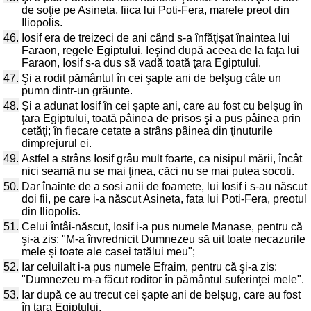
de soţie pe Asineta, fiica lui Poti-Fera, marele preot din
Iliopolis.
46.
Iosif era de treizeci de ani când s-a înfăţişat înaintea lui
Faraon, regele Egiptului. Ieşind după aceea de la faţa lui
Faraon, Iosif s-a dus să vadă toată ţara Egiptului.
47.
Şi a rodit pământul în cei şapte ani de belşug câte un
pumn dintr-un grăunte.
48.
Şi a adunat Iosif în cei şapte ani, care au fost cu belşug în
ţara Egiptului, toată pâinea de prisos şi a pus pâinea prin
cetăţi; în fiecare cetate a strâns pâinea din ţinuturile
dimprejurul ei.
49.
Astfel a strâns Iosif grâu mult foarte, ca nisipul mării, încât
nici seamă nu se mai ţinea, căci nu se mai putea socoti.
50.
Dar înainte de a sosi anii de foamete, lui Iosif i s-au născut
doi fii, pe care i-a născut Asineta, fata lui Poti-Fera, preotul
din Iliopolis.
51.
Celui întâi-născut, Iosif i-a pus numele Manase, pentru că
şi-a zis: "M-a învrednicit Dumnezeu să uit toate necazurile
mele şi toate ale casei tatălui meu";
52.
Iar celuilalt i-a pus numele Efraim, pentru că şi-a zis:
"Dumnezeu m-a făcut roditor în pământul suferinţei mele".
53.
Iar după ce au trecut cei şapte ani de belşug, care au fost
în ţara Egiptului,