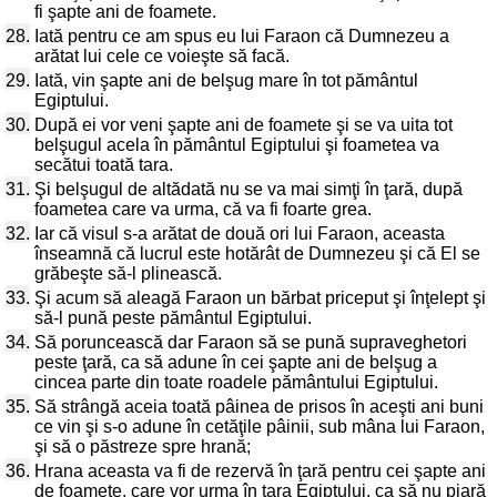
fi şapte ani de foamete.
28.
Iată pentru ce am spus eu lui Faraon că Dumnezeu a
arătat lui cele ce voieşte să facă.
29.
Iată, vin şapte ani de belşug mare în tot pământul
Egiptului.
30.
După ei vor veni şapte ani de foamete şi se va uita tot
belşugul acela în pământul Egiptului şi foametea va
secătui toată tara.
31.
Şi belşugul de altădată nu se va mai simţi în ţară, după
foametea care va urma, că va fi foarte grea.
32.
Iar că visul s-a arătat de două ori lui Faraon, aceasta
înseamnă că lucrul este hotărât de Dumnezeu şi că El se
grăbeşte să-l plinească.
33.
Şi acum să aleagă Faraon un bărbat priceput şi înţelept şi
să-l pună peste pământul Egiptului.
34.
Să poruncească dar Faraon să se pună supraveghetori
peste ţară, ca să adune în cei şapte ani de belşug a
cincea parte din toate roadele pământului Egiptului.
35.
Să strângă aceia toată pâinea de prisos în aceşti ani buni
ce vin şi s-o adune în cetăţile pâinii, sub mâna lui Faraon,
şi să o păstreze spre hrană;
36.
Hrana aceasta va fi de rezervă în ţară pentru cei şapte ani
de foamete, care vor urma în ţara Egiptului, ca să nu piară