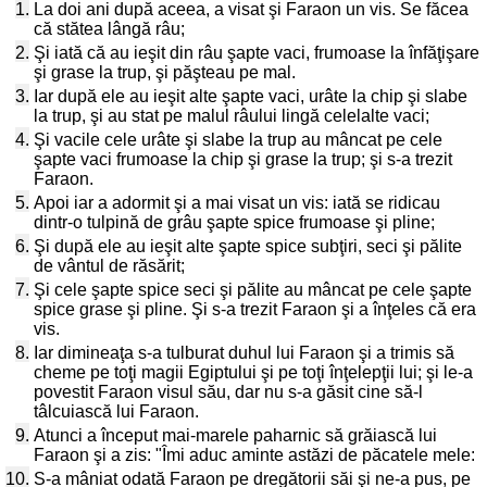
1.
La doi ani după aceea, a visat şi Faraon un vis. Se făcea
că stătea lângă râu;
2.
Şi iată că au ieşit din râu şapte vaci, frumoase la înfăţişare
şi grase la trup, şi păşteau pe mal.
3.
Iar după ele au ieşit alte şapte vaci, urâte la chip şi slabe
la trup, şi au stat pe malul râului lingă celelalte vaci;
4.
Şi vacile cele urâte şi slabe la trup au mâncat pe cele
şapte vaci frumoase la chip şi grase la trup; şi s-a trezit
Faraon.
5.
Apoi iar a adormit şi a mai visat un vis: iată se ridicau
dintr-o tulpină de grâu şapte spice frumoase şi pline;
6.
Şi după ele au ieşit alte şapte spice subţiri, seci şi pălite
de vântul de răsărit;
7.
Şi cele şapte spice seci şi pălite au mâncat pe cele şapte
spice grase şi pline. Şi s-a trezit Faraon şi a înţeles că era
vis.
8.
Iar dimineaţa s-a tulburat duhul lui Faraon şi a trimis să
cheme pe toţi magii Egiptului şi pe toţi înţelepţii lui; şi le-a
povestit Faraon visul său, dar nu s-a găsit cine să-l
tâlcuiască lui Faraon.
9.
Atunci a început mai-marele paharnic să grăiască lui
Faraon şi a zis: "Îmi aduc aminte astăzi de păcatele mele:
10.
S-a mâniat odată Faraon pe dregătorii săi şi ne-a pus, pe