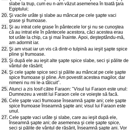
slabe la trup, cum eu n-am văzut asemenea în toată ţara
Egiptului;
20.
Şi vacile urâte şi slabe au mâncat pe cele şapte vaci
grase şi frumoase.
21.
Şi au intrat cele grase în pântecele lor şi nu se cunoştea
că au intrat ele în pântecele acestora, căci acestea erau
tot urâte la chip, ca şi mai înainte. Apoi, deşteptându-mă,
am adormit iar.
22.
Şi am visat iar un vis că dintr-o tulpină au ieşit şapte spice
pline şi frumoase.
23.
Şi după ele au ieşit alte şapte spice slabe, seci şi pălite de
vântul de răsărit;
24.
Şi cele şapte spice seci şi pălite au mâncat pe cele şapte
spice frumoase şi pline. Am povestit acestea magilor, dar
nimeni nu mi le-a tâlcuit".
25.
Atunci a zis Iosif către Faraon: "Visul lui Faraon este unul:
Dumnezeu a vestit lui Faraon cele ce voieşte să facă.
26.
Cele şapte vaci frumoase înseamnă şapte ani; cele şapte
spice frumoase înseamnă şapte ani; visul lui Faraon este
unul.
27.
Cele şapte vaci urâte şi slabe, care au ieşit după ele,
înseamnă şapte ani; de asemenea şi cele şapte spice,
seci şi pălite de vântul de răsărit, înseamnă şapte ani. Vor