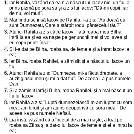
1.
Iar Rahila, văzând că ea n-a născut lui Iacov nici un fiu, a
prins pizmă pe sora sa şi a zis lui Iacov: "Dă-mi copii, iar
de nu, voi muri".
2.
Mâniindu-se însă Iacov pe Rahila, i-a zis: "Au doară eu
sunt Dumnezeu, Care a stârpit rodul pântecelui tău?"
3.
Atunci Rahila a zis către Iacov: "Iată roaba mea Bilha;
intră la ea şi ea va naşte pe genunchii mei şi voi avea şi
eu copii printr-însa".
4.
Şi i-a dat pe Bilha, roaba sa, de femeie şi a intrat Iacov la
ea;
5.
Iar Bilha, roaba Rahilei, a zămislit şi a născut lui Iacov un
fiu.
6.
Atunci Rahila a zis: "Dumnezeu mi-a făcut dreptate, a
auzit glasul meu şi mi-a dat fiu". De aceea i-a pus numele
Dan.
7.
Şi a zămislit iarăşi Bilha, roaba Rahilei, şi a mai născut un
fiu lui Iacov;
8.
Iar Rahila a zis: "Luptă dumnezeiască m-am luptat cu sora
mea, am biruit şi am ajuns deopotrivă cu sora mea!" De
aceea i-a pus numele Neftali.
9.
Lia însă, văzând că a încetat de a mai naşte, a luat pe
roaba sa Zilpa şi a dat-o lui Iacov de femeie şi el a intrat la
ea;