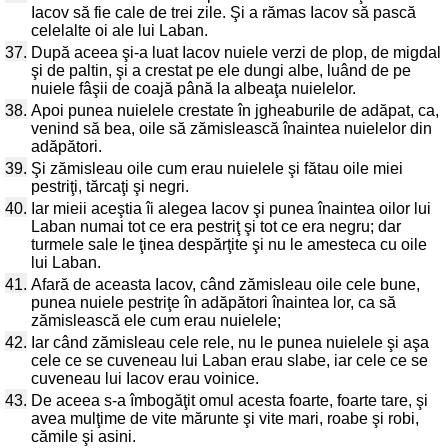
Iacov să fie cale de trei zile. Şi a rămas Iacov să pască
celelalte oi ale lui Laban.
37.
După aceea şi-a luat Iacov nuiele verzi de plop, de migdal
şi de paltin, şi a crestat pe ele dungi albe, luând de pe
nuiele fâşii de coajă până la albeaţa nuielelor.
38.
Apoi punea nuielele crestate în jgheaburile de adăpat, ca,
venind să bea, oile să zămislească înaintea nuielelor din
adăpători.
39.
Şi zămisleau oile cum erau nuielele şi fătau oile miei
pestriţi, tărcaţi şi negri.
40.
Iar mieii aceştia îi alegea Iacov şi punea înaintea oilor lui
Laban numai tot ce era pestriţ şi tot ce era negru; dar
turmele sale le ţinea despărţite şi nu le amesteca cu oile
lui Laban.
41.
Afară de aceasta Iacov, când zămisleau oile cele bune,
punea nuiele pestriţe în adăpători înaintea lor, ca să
zămislească ele cum erau nuielele;
42.
Iar când zămisleau cele rele, nu le punea nuielele şi aşa
cele ce se cuveneau lui Laban erau slabe, iar cele ce se
cuveneau lui Iacov erau voinice.
43.
De aceea s-a îmbogăţit omul acesta foarte, foarte tare, şi
avea mulţime de vite mărunte şi vite mari, roabe şi robi,
cămile şi asini.