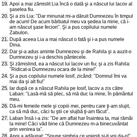
19.
Apoi a mai zămislit Lia încă o dată şi a născut lui Iacov al
şaselea fiu.
20.
Şi a zis Lia: "Dar minunat mi-a dăruit Dumnezeu în timpul
de acum! De acum bărbatul meu va şedea la mine, că i-
am născut şase feciori". Şi a pus copilului numele
Zabulon.
21.
După aceea Lia a mai născut o fată şi i-a pus numele
Dina.
22.
Dar şi-a adus aminte Dumnezeu şi de Rahila şi a auzit-o
Dumnezeu şi i-a deschis pântecele.
23.
Şi zămislind, ea a născut lui Iacov un fiu; şi a zis Rahila:
"Ridicat-a Dumnezeu ocara de la mine!"
24.
Şi a pus copilului numele Iosif, zicând: "Domnul îmi va
mai da şi alt fiu!"
25.
Iar după ce a născut Rahila pe Iosif, Iacov a zis către
Laban: "Lasă-mă să plec, să mă duc la mine, în pământul
meu.
26.
Dă-mi femeile mele şi copiii mei, pentru care ţi-am slujit,
ca să mă duc, căci tu ştii ce slujbă ţi-am făcut".
27.
Laban însă i-a zis: "De am aflat har înaintea ta, mai rămâi
la mine! Căci văd bine că Dumnezeu m-a binecuvântat
prin venirea ta".
28.
Apoi a adăugat: "Spune simbria ce voieşti şi-ti voi da-o!"