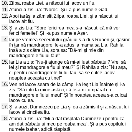
10.
Zilpa, roaba Liei, a născut lui Iacov un fiu.
11.
Atunci a zis Lia: "Noroc" Şi i-a pus numele Gad.
12.
Apoi iarăşi a zămislit Zilpa, roaba Liei, şi a născut lui
Iacov alt fiu.
13.
Şi a zis Lia: "Spre fericirea mea s-a născut, că mă vor
ferici femeile!" Şi i-a pus numele Aşer.
14.
Iar pe vremea seceratului grâului s-a dus Ruben şi, găsind
în ţarină mandragore, le-a adus la mama sa Lia. Rahila
insă a zis către Lia, sora sa: "Dă-mi şi mie din
mandragorele fiului tău!"
15.
Iar Lia a zis: "Nu-ţi ajunge că mi-ai luat bărbatul? Vrei să
iei şi mandragorele fiului meu?" Şi Rahila a zis: "Nu aşa,
ci pentru mandragorele fiului tău, să se culce Iacov
noaptea aceasta cu tine!"
16.
Venind Iacov seara de la câmp, i-a ieşit Lia înainte şi i-a
zis: "Să intri la mine astăzi, că te-am cumpărat cu
mandragorele fiului meu!" Şi în noaptea aceea s-a culcat
Iacov cu ea.
17.
Şi a auzit Dumnezeu pe Lia şi ea a zămislit şi a născut lui
Iacov al cincilea fiu.
18.
Atunci a zis Lia: "Mi-a dat răsplată Dumnezeu pentru că
am dat bărbatului meu pe roaba mea". Şi a pus copilului
numele Isahar, adică răsplată.