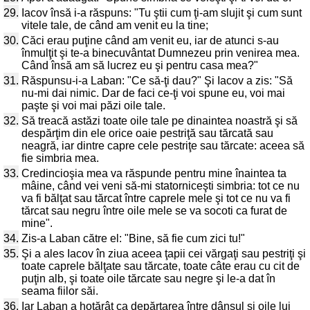
29.
Iacov însă i-a răspuns: "Tu ştii cum ţi-am slujit şi cum sunt
vitele tale, de când am venit eu la tine;
30.
Căci erau puţine când am venit eu, iar de atunci s-au
înmulţit şi te-a binecuvântat Dumnezeu prin venirea mea.
Când însă am să lucrez eu şi pentru casa mea?"
31.
Răspunsu-i-a Laban: "Ce să-ţi dau?" Şi Iacov a zis: "Să
nu-mi dai nimic. Dar de faci ce-ţi voi spune eu, voi mai
paşte şi voi mai păzi oile tale.
32.
Să treacă astăzi toate oile tale pe dinaintea noastră şi să
despărţim din ele orice oaie pestriţă sau tărcată sau
neagră, iar dintre capre cele pestriţe sau tărcate: aceea să
fie simbria mea.
33.
Credincioşia mea va răspunde pentru mine înaintea ta
mâine, când vei veni să-mi statorniceşti simbria: tot ce nu
va fi bălţat sau tărcat între caprele mele şi tot ce nu va fi
tărcat sau negru între oile mele se va socoti ca furat de
mine".
34.
Zis-a Laban către el: "Bine, să fie cum zici tu!"
35.
Şi a ales Iacov în ziua aceea ţapii cei vărgaţi sau pestriţi şi
toate caprele bălţate sau tărcate, toate câte erau cu cit de
puţin alb, şi toate oile tărcate sau negre şi le-a dat în
seama fiilor săi.
36.
Iar Laban a hotărât ca depărtarea între dânsul şi oile lui