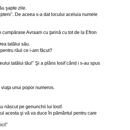
ău şapte zile.
gipteni". De aceea s-a dat locului aceluia numele
 o cumpărase Avraam cu ţarină cu tot de la Efron
area tatălui său.
e pentru răul ce i-am făcut?
zeului tatălui tău!" Şi a plâns Iosif când i s-au spus
ze viaţa unui popor numeros.
au născut pe genunchii lui Iosif.
ntul acesta şi vă va duce în pământul pentru care
ici!"