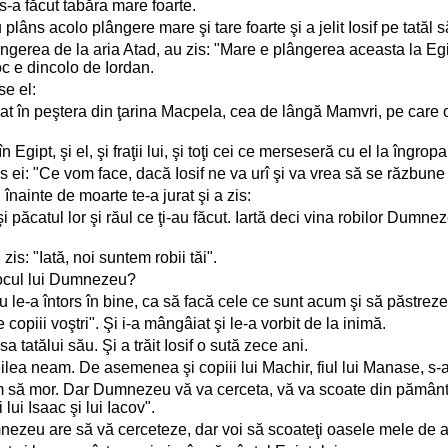
s-a făcut tabăra mare foarte.
plâns acolo plângere mare şi tare foarte şi a jelit Iosif pe tatăl s
lângerea de la aria Atad, au zis: "Mare e plângerea aceasta la E
oc e dincolo de Iordan.
se el:
opat în peştera din ţarina Macpela, cea de lângă Mamvri, pe care
 Egipt, şi el, şi fraţii lui, şi toţi cei ce merseseră cu el la îngrop
u zis ei: "Ce vom face, dacă Iosif ne va urî şi va vrea să se răzbun
u înainte de moarte te-a jurat şi a zis:
a şi păcatul lor şi răul ce ţi-au făcut. Iartă deci vina robilor Dumne
 zis: "Iată, noi suntem robii tăi".
n locul lui Dumnezeu?
u le-a întors în bine, ca să facă cele ce sunt acum şi să păstre
copiii voştri". Şi i-a mângâiat şi le-a vorbit de la inimă.
casa tatălui său. Şi a trăit Iosif o sută zece ani.
reilea neam. De asemenea şi copiii lui Machir, fiul lui Manase, s-
tă, am să mor. Dar Dumnezeu vă va cerceta, vă va scoate din pămâ
lui Isaac şi lui Iacov".
Dumnezeu are să vă cerceteze, dar voi să scoateţi oasele mele de a