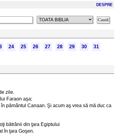
DESPRE
3
24
25
26
27
28
29
30
31
e zile.
i lui Faraon aşa:
 eu în pământul Canaan. Şi acum aş vrea să mă duc ca
oţi bătrânii din ţara Egiptului
sat în ţara Goşen.