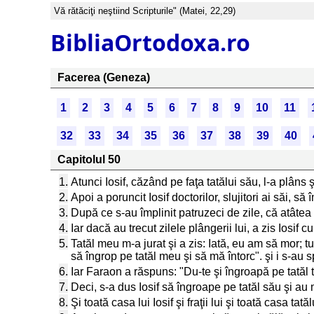
Vă rătăciţi neştiind Scripturile" (Matei, 22,29)
BibliaOrtodoxa.ro
Facerea (Geneza)
1
2
3
4
5
6
7
8
9
10
11
32
33
34
35
36
37
38
39
40
Capitolul 50
1.
Atunci Iosif, căzând pe faţa tatălui său, l-a plâns şi
2.
Apoi a poruncit Iosif doctorilor, slujitori ai săi, 
3.
După ce s-au împlinit patruzeci de zile, că atâtea
4.
Iar dacă au trecut zilele plângerii lui, a zis Iosif 
5.
Tatăl meu m-a jurat şi a zis: Iată, eu am să mor
să îngrop pe tatăl meu şi să mă întorc". şi i s-au s
6.
Iar Faraon a răspuns: "Du-te şi îngroapă pe tatăl t
7.
Deci, s-a dus Iosif să îngroape pe tatăl său şi au me
8.
Şi toată casa lui Iosif şi fraţii lui şi toată casa tat