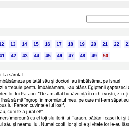
12
13
14
15
16
17
18
19
20
21
22
2
41
42
43
44
45
46
47
48
49
50
 l-a sărutat.
să îmbălsămeze pe tatăl său şi doctorii au îmbălsămat pe Israel.
 zile trebuie pentru îmbălsămare, l-au plâns Egiptenii şaptezeci d
curtenilor lui Faraon: "De am aflat bunăvoinţă în ochii voştri, ziceţ
; tu însă să mă îngropi în mormântul meu, pe care mi l-am săpat
pus lui Faraon cuvintele lui Iosif,
ău, cum te-a jurat el!"
rs împreună cu el toţi slujitorii lui Faraon, bătrânii casei lui şi t
ălui său şi neamul lui. Numai copiii lor şi oile şi vitele lor le-au lă