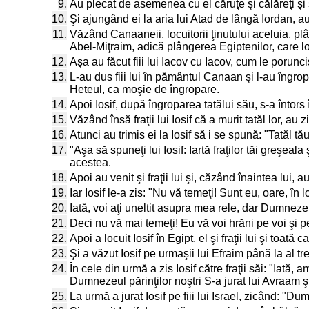
9.
Au plecat de asemenea cu el căruţe şi călăreţi şi 
10.
Şi ajungând ei la aria lui Atad de lângă Iordan, au 
11.
Văzând Canaaneii, locuitorii ţinutului aceluia, p
Abel-Miţraim, adică plângerea Egiptenilor, care l
12.
Aşa au făcut fiii lui Iacov cu Iacov, cum le porunci
13.
L-au dus fiii lui în pământul Canaan şi l-au îngr
Heteul, ca moşie de îngropare.
14.
Apoi Iosif, după îngroparea tatălui său, s-a întors în
15.
Văzând însă fraţii lui Iosif că a murit tatăl lor, a
16.
Atunci au trimis ei la Iosif să i se spună: "Tatăl tă
17.
"Aşa să spuneţi lui Iosif: Iartă fraţilor tăi greşeal
acestea.
18.
Apoi au venit şi fraţii lui şi, căzând înaintea lui, au
19.
Iar Iosif le-a zis: "Nu vă temeţi! Sunt eu, oare, î
20.
Iată, voi aţi uneltit asupra mea rele, dar Dumneze
21.
Deci nu vă mai temeţi! Eu vă voi hrăni pe voi şi pe 
22.
Apoi a locuit Iosif în Egipt, el şi fraţii lui şi toată 
23.
Şi a văzut Iosif pe urmaşii lui Efraim până la al t
24.
În cele din urmă a zis Iosif către fraţii săi: "Ia
Dumnezeul părinţilor noştri S-a jurat lui Avraam şi 
25.
La urmă a jurat Iosif pe fiii lui Israel, zicând: "