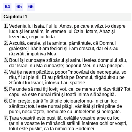
64
65
66
Capitolul 1
1.
Vedenia lui Isaia, fiul lui Amos, pe care a văzut-o despre
Iuda şi Ierusalim, în vremea lui Ozia, Iotam, Ahaz şi
Iezechia, regii lui Iuda.
2.
Ascultă, cerule, şi ia aminte, pământule, că Domnul
grăieşte: Hrănit-am feciori şi i-am crescut, dar ei s-au
răzvrătit împotriva Mea.
3.
Boul îşi cunoaşte stăpânul şi asinul ieslea domnului său,
dar Israel nu Mă cunoaşte; poporul Meu nu Mă pricepe.
4.
Vai ţie neam păcătos, popor împovărat de nedreptate, soi
rău, fii ai pieirii! Ei au părăsit pe Domnul, tăgăduit-au pe
Sfântul lui Israel, întorsu-I-au spatele.
5.
Pe unde să mai fiţi loviţi voi, cei ce mereu vă răzvrătiţi? Tot
capul vă este numai răni şi toată inima slăbănogită.
6.
Din creştet până în tălpile picioarelor nu-i nici un loc
sănătos; totul este numai plăgi, vânătăi şi răni pline de
puroi, necurăţate, nemuiate cu untdelemn şi nelegate.
7.
Ţara voastră este pustiită, cetăţile voastre arse cu foc,
ţarinile voastre le mănâncă străinii înaintea ochilor voştri,
totul este pustiit, ca la nimicirea Sodomei.