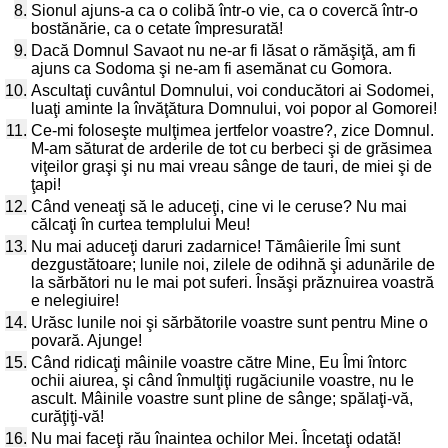
8.
Sionul ajuns-a ca o colibă într-o vie, ca o covercă într-o
bostănărie, ca o cetate împresurată!
9.
Dacă Domnul Savaot nu ne-ar fi lăsat o rămăşiţă, am fi
ajuns ca Sodoma şi ne-am fi asemănat cu Gomora.
10.
Ascultaţi cuvântul Domnului, voi conducători ai Sodomei,
luaţi aminte la învăţătura Domnului, voi popor al Gomorei!
11.
Ce-mi foloseşte mulţimea jertfelor voastre?, zice Domnul.
M-am săturat de arderile de tot cu berbeci şi de grăsimea
viţeilor graşi şi nu mai vreau sânge de tauri, de miei şi de
ţapi!
12.
Când veneaţi să le aduceţi, cine vi le ceruse? Nu mai
călcaţi în curtea templului Meu!
13.
Nu mai aduceţi daruri zadarnice! Tămâierile Îmi sunt
dezgustătoare; lunile noi, zilele de odihnă şi adunările de
la sărbători nu le mai pot suferi. Însăşi prăznuirea voastră
e nelegiuire!
14.
Urăsc lunile noi şi sărbătorile voastre sunt pentru Mine o
povară. Ajunge!
15.
Când ridicaţi mâinile voastre către Mine, Eu Îmi întorc
ochii aiurea, şi când înmulţiţi rugăciunile voastre, nu le
ascult. Mâinile voastre sunt pline de sânge; spălaţi-vă,
curăţiţi-vă!
16.
Nu mai faceţi rău înaintea ochilor Mei. Încetaţi odată!