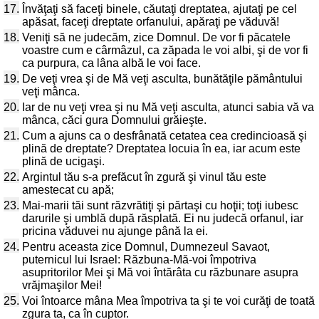
17.
Învăţaţi să faceţi binele, căutaţi dreptatea, ajutaţi pe cel
apăsat, faceţi dreptate orfanului, apăraţi pe văduvă!
18.
Veniţi să ne judecăm, zice Domnul. De vor fi păcatele
voastre cum e cârmâzul, ca zăpada le voi albi, şi de vor fi
ca purpura, ca lâna albă le voi face.
19.
De veţi vrea şi de Mă veţi asculta, bunătăţile pământului
veţi mânca.
20.
Iar de nu veţi vrea şi nu Mă veţi asculta, atunci sabia vă va
mânca, căci gura Domnului grăieşte.
21.
Cum a ajuns ca o desfrânată cetatea cea credincioasă şi
plină de dreptate? Dreptatea locuia în ea, iar acum este
plină de ucigaşi.
22.
Argintul tău s-a prefăcut în zgură şi vinul tău este
amestecat cu apă;
23.
Mai-marii tăi sunt răzvrătiţi şi părtaşi cu hoţii; toţi iubesc
darurile şi umblă după răsplată. Ei nu judecă orfanul, iar
pricina văduvei nu ajunge până la ei.
24.
Pentru aceasta zice Domnul, Dumnezeul Savaot,
puternicul lui Israel: Răzbuna-Mă-voi împotriva
asupritorilor Mei şi Mă voi întărâta cu răzbunare asupra
vrăjmaşilor Mei!
25.
Voi întoarce mâna Mea împotriva ta şi te voi curăţi de toată
zgura ta, ca în cuptor.