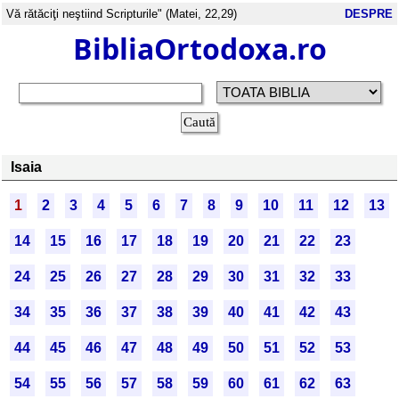
Vă rătăciţi neştiind Scripturile" (Matei, 22,29)
DESPRE
BibliaOrtodoxa.ro
Isaia
1
2
3
4
5
6
7
8
9
10
11
12
13
14
15
16
17
18
19
20
21
22
23
24
25
26
27
28
29
30
31
32
33
34
35
36
37
38
39
40
41
42
43
44
45
46
47
48
49
50
51
52
53
54
55
56
57
58
59
60
61
62
63