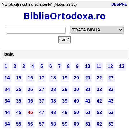
Vă rătăciţi neştiind Scripturile" (Matei, 22,29)
DESPRE
BibliaOrtodoxa.ro
Isaia
1
2
3
4
5
6
7
8
9
10
11
12
13
14
15
16
17
18
19
20
21
22
23
24
25
26
27
28
29
30
31
32
33
34
35
36
37
38
39
40
41
42
43
44
45
46
47
48
49
50
51
52
53
54
55
56
57
58
59
60
61
62
63