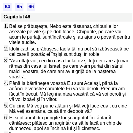
64
65
66
Capitolul 46
1.
Bel se prăbuşeşte, Nebo este răsturnat, chipurile lor
aşezate pe vite şi pe dobitoace. Chipurile, pe care voi
acum le purtaţi, sunt încărcate şi au ajuns o povară pentru
vitele trudite.
2.
Idolii cad, se prăbuşesc laolaltă, nu pot să izbăvească pe
cei care îi poartă; ei înşişi sunt duşi în robie.
3.
"Ascultaţi voi, cei din casa lui Iacov şi toţi cei care aţi mai
rămas din casa lui Israel, pe care v-am purtat din sânul
maicii voastre, de care am avut grijă de la naşterea
voastră.
4.
Până la bătrâneţea voastră Eu sunt Acelaşi, până la
adâncile voastre căruntele Eu vă voi ocroti. Precum am
făcut în trecut, Mă leg înaintea voastră că vă voi ocroti şi
vă voi izbăvi şi în viitor.
5.
Cu cine Mă veţi pune alături şi Mă veţi face egal, cu cine
Mă veţi asemăna, ca să fim deopotrivă?
6.
Ei scot aurul din pungile lor şi argintul în cântar îl
cântăresc; plătesc un argintar ca să le facă un chip de
dumnezeu, apoi se închină lui şi îl cinstesc.