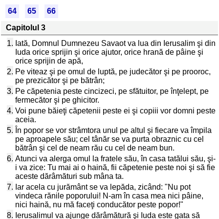
64
65
66
Capitolul 3
1.
Iată, Domnul Dumnezeu Savaot va lua din Ierusalim şi din
Iuda orice sprijin şi orice ajutor, orice hrană de pâine şi
orice sprijin de apă,
2.
Pe viteaz şi pe omul de luptă, pe judecător şi pe prooroc,
pe prezicător şi pe bătrân;
3.
Pe căpetenia peste cincizeci, pe sfătuitor, pe înţelept, pe
fermecător şi pe ghicitor.
4.
Voi pune băieţi căpetenii peste ei şi copiii vor domni peste
aceia.
5.
În popor se vor strâmtora unul pe altul şi fiecare va împila
pe aproapele său; cel tânăr se va purta obraznic cu cel
bătrân şi cel de neam rău cu cel de neam bun.
6.
Atunci va alerga omul la fratele său, în casa tatălui său, şi-
i va zice: Tu mai ai o haină, fii căpetenie peste noi şi să fie
aceste dărâmături sub mâna ta.
7.
Iar acela cu jurământ se va lepăda, zicând: "Nu pot
vindeca rănile poporului! N-am în casa mea nici pâine,
nici haină, nu mă faceţi conducător peste popor!"
8.
Ierusalimul va ajunge dărâmătură şi Iuda este gata să