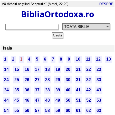
Vă rătăciţi neştiind Scripturile" (Matei, 22,29)
DESPRE
BibliaOrtodoxa.ro
Isaia
1
2
3
4
5
6
7
8
9
10
11
12
13
14
15
16
17
18
19
20
21
22
23
24
25
26
27
28
29
30
31
32
33
34
35
36
37
38
39
40
41
42
43
44
45
46
47
48
49
50
51
52
53
54
55
56
57
58
59
60
61
62
63