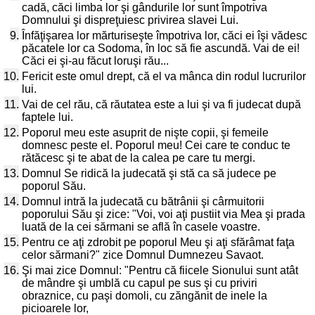
cadă, căci limba lor şi gândurile lor sunt împotriva
Domnului şi dispreţuiesc privirea slavei Lui.
9.
Înfăţişarea lor mărturiseşte împotriva lor, căci ei îşi vădesc
păcatele lor ca Sodoma, în loc să fie ascundă. Vai de ei!
Căci ei şi-au făcut loruşi rău...
10.
Fericit este omul drept, că el va mânca din rodul lucrurilor
lui.
11.
Vai de cel rău, că răutatea este a lui şi va fi judecat după
faptele lui.
12.
Poporul meu este asuprit de nişte copii, şi femeile
domnesc peste el. Poporul meu! Cei care te conduc te
rătăcesc şi te abat de la calea pe care tu mergi.
13.
Domnul Se ridică la judecată şi stă ca să judece pe
poporul Său.
14.
Domnul intră la judecată cu bătrânii şi cârmuitorii
poporului Său şi zice: "Voi, voi aţi pustiit via Mea şi prada
luată de la cei sărmani se află în casele voastre.
15.
Pentru ce aţi zdrobit pe poporul Meu şi aţi sfărâmat faţa
celor sărmani?" zice Domnul Dumnezeu Savaot.
16.
Şi mai zice Domnul: "Pentru că fiicele Sionului sunt atât
de mândre şi umblă cu capul pe sus şi cu priviri
obraznice, cu paşi domoli, cu zăngănit de inele la
picioarele lor,