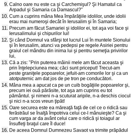
9.
Calno oare nu este ca şi Carchemişul? Şi Hamatul ca
Arpadul şi Samaria ca Damascul?"
10.
Cum a cuprins mâna Mea împărăţiile idolilor, unde idolii
erau mai numeroşi decât în Ierusalim şi în Samaria;
11.
Precum am făcut Samariei şi idolilor ei, tot aşa voi face şi
Ierusalimului şi chipurilor lui!
12.
Şi când Domnul va sfârşi tot lucrul Lui în muntele Sionului
şi în Ierusalim, atunci va pedepsi pe regele Asiriei pentru
graiul cel mândru din inima lui şi pentru semeţia privirilor
lui,
13.
Că a zis: "Prin puterea mâinii mele am făcut aceasta şi
prin înţelepciunea mea; căci sunt priceput! Trecut-am
peste graniţele popoarelor, jefuit-am comorile lor şi ca un
atotputernic am dat jos de pe tron pe conducători.
14.
Mâna mea a apucat ca pe un cuib bogăţiile popoarelor şi,
precum iei ouă părăsite, tot aşa am cuprins eu tot
pământul. şi nimeni n-a scuturat aripile, n-a deschis ciocul
şi nici n-a scos vreun ţipăt!
15.
Oare securea este ea măreaţă faţă de cel ce o ridică sau
ferăstrăul se înalţă împotriva celui ce-l mânuieşte? Ca şi
cum varga ar da avânt celui care o ridică şi toiagul ar
însufleţi braţul care îl duce!
16.
De aceea Domnul Dumnezeu Savaot va trimite prăpădul