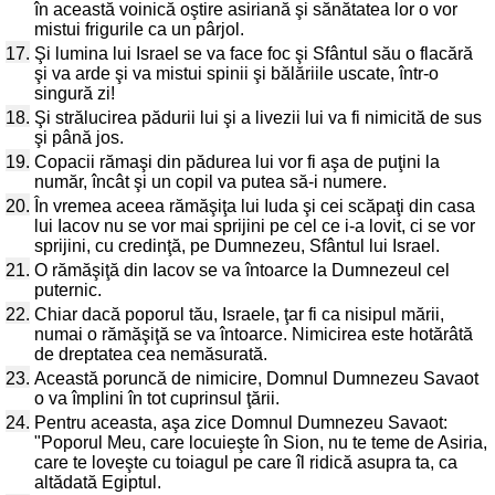
în această voinică oştire asiriană şi sănătatea lor o vor
mistui frigurile ca un pârjol.
17.
Şi lumina lui Israel se va face foc şi Sfântul său o flacără
şi va arde şi va mistui spinii şi bălăriile uscate, într-o
singură zi!
18.
Şi strălucirea pădurii lui şi a livezii lui va fi nimicită de sus
şi până jos.
19.
Copacii rămaşi din pădurea lui vor fi aşa de puţini la
număr, încât şi un copil va putea să-i numere.
20.
În vremea aceea rămăşiţa lui Iuda şi cei scăpaţi din casa
lui Iacov nu se vor mai sprijini pe cel ce i-a lovit, ci se vor
sprijini, cu credinţă, pe Dumnezeu, Sfântul lui Israel.
21.
O rămăşiţă din Iacov se va întoarce la Dumnezeul cel
puternic.
22.
Chiar dacă poporul tău, Israele, ţar fi ca nisipul mării,
numai o rămăşiţă se va întoarce. Nimicirea este hotărâtă
de dreptatea cea nemăsurată.
23.
Această poruncă de nimicire, Domnul Dumnezeu Savaot
o va împlini în tot cuprinsul ţării.
24.
Pentru aceasta, aşa zice Domnul Dumnezeu Savaot:
"Poporul Meu, care locuieşte în Sion, nu te teme de Asiria,
care te loveşte cu toiagul pe care îl ridică asupra ta, ca
altădată Egiptul.