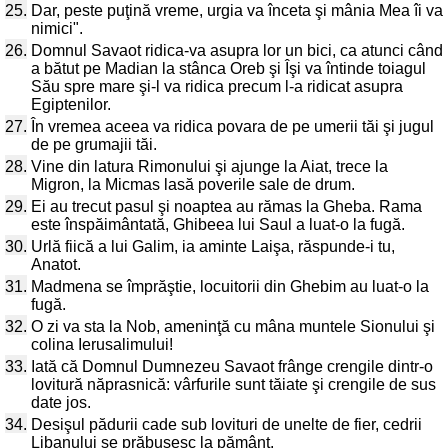
25.
Dar, peste puţină vreme, urgia va înceta şi mânia Mea îi va
nimici".
26.
Domnul Savaot ridica-va asupra lor un bici, ca atunci când
a bătut pe Madian la stânca Oreb şi Îşi va întinde toiagul
Său spre mare şi-l va ridica precum l-a ridicat asupra
Egiptenilor.
27.
În vremea aceea va ridica povara de pe umerii tăi şi jugul
de pe grumajii tăi.
28.
Vine din latura Rimonului şi ajunge la Aiat, trece la
Migron, la Micmas lasă poverile sale de drum.
29.
Ei au trecut pasul şi noaptea au rămas la Gheba. Rama
este înspăimântată, Ghibeea lui Saul a luat-o la fugă.
30.
Urlă fiică a lui Galim, ia aminte Laişa, răspunde-i tu,
Anatot.
31.
Madmena se împrăştie, locuitorii din Ghebim au luat-o la
fugă.
32.
O zi va sta la Nob, ameninţă cu mâna muntele Sionului şi
colina Ierusalimului!
33.
Iată că Domnul Dumnezeu Savaot frânge crengile dintr-o
lovitură năprasnică: vârfurile sunt tăiate şi crengile de sus
date jos.
34.
Desişul pădurii cade sub lovituri de unelte de fier, cedrii
Libanului se prăbuşesc la pământ.