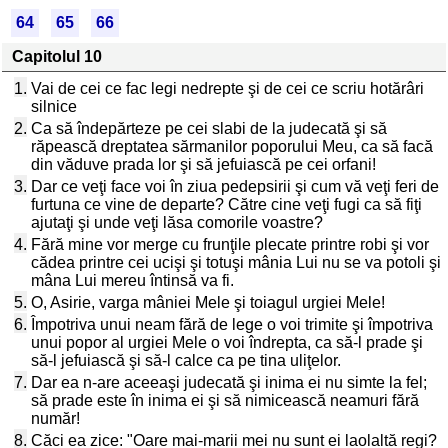
64
65
66
Capitolul 10
1.
Vai de cei ce fac legi nedrepte şi de cei ce scriu hotărâri
silnice
2.
Ca să îndepărteze pe cei slabi de la judecată şi să
răpească dreptatea sărmanilor poporului Meu, ca să facă
din văduve prada lor şi să jefuiască pe cei orfani!
3.
Dar ce veţi face voi în ziua pedepsirii şi cum vă veţi feri de
furtuna ce vine de departe? Către cine veţi fugi ca să fiţi
ajutaţi şi unde veţi lăsa comorile voastre?
4.
Fără mine vor merge cu frunţile plecate printre robi şi vor
cădea printre cei ucişi şi totuşi mânia Lui nu se va potoli şi
mâna Lui mereu întinsă va fi.
5.
O, Asirie, varga mâniei Mele şi toiagul urgiei Mele!
6.
Împotriva unui neam fără de lege o voi trimite şi împotriva
unui popor al urgiei Mele o voi îndrepta, ca să-l prade şi
să-l jefuiască şi să-l calce ca pe tina uliţelor.
7.
Dar ea n-are aceeaşi judecată şi inima ei nu simte la fel;
să prade este în inima ei şi să nimicească neamuri fără
număr!
8.
Căci ea zice: "Oare mai-marii mei nu sunt ei laolaltă regi?