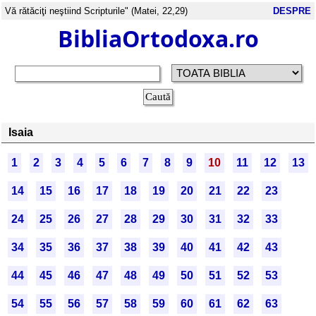
Vă rătăciţi neştiind Scripturile" (Matei, 22,29)
DESPRE
BibliaOrtodoxa.ro
Isaia
1
2
3
4
5
6
7
8
9
10
11
12
13
14
15
16
17
18
19
20
21
22
23
24
25
26
27
28
29
30
31
32
33
34
35
36
37
38
39
40
41
42
43
44
45
46
47
48
49
50
51
52
53
54
55
56
57
58
59
60
61
62
63