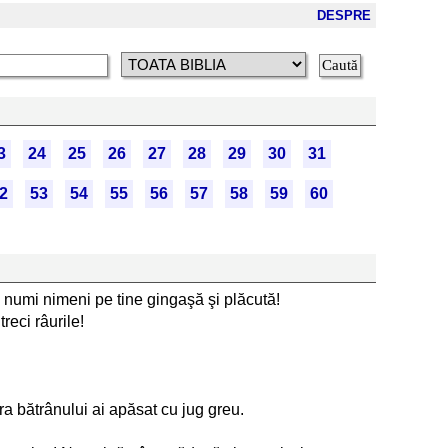
DESPRE
3
24
25
26
27
28
29
30
31
2
53
54
55
56
57
58
59
60
ai numi nimeni pe tine gingaşă şi plăcută!
reci râurile!
a bătrânului ai apăsat cu jug greu.