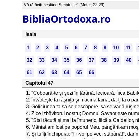
Vă rătăciţi neştiind Scripturile" (Matei, 22,29)
BibliaOrtodoxa.ro
Isaia
1
2
3
4
5
6
7
8
9
10
11
32
33
34
35
36
37
38
39
40
61
62
63
64
65
66
Capitolul 47
1.
"Coboară-te şi şezi în ţărână, fecioară, fiica Babi
2.
Învârteşte la râşniţă şi macină făină, dă-ţi la o par
3.
Goliciunea ta să se descopere, să se vadă ruşinea
4.
Zice Izbăvitorul nostru; Domnul Savaot este numele
5.
"Stai tăcută şi mai la întuneric, fiică a Caldeilor
6.
Mâniat am fost pe poporul Meu, pângărit-am moşten
7.
Şi tu îţi închipuiai: "Fi-voi pe veci stăpână!", dar 