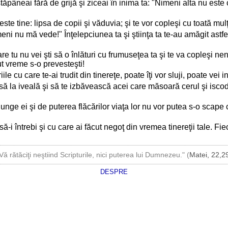
stăpâneai fără de grijă şi ziceai în inima ta: "Nimeni alta nu est
ste tine: lipsa de copii şi văduvia; şi te vor copleşi cu toată mulţi
meni nu mă vede!" Înţelepciunea ta şi ştiinţa ta te-au amăgit astfe
 tu nu vei şti să o înlături cu frumuseţea ta şi te va copleşi ne
ut vreme s-o prevesteşti!
ile cu care te-ai trudit din tinereţe, poate îţi vor sluji, poate vei 
 iasă la iveală şi să te izbăvească acei care măsoară cerul şi isc
unge ei şi de puterea flăcărilor viaţa lor nu vor putea s-o scape c
-i întrebi şi cu care ai făcut negoţ din vremea tinereţii tale. Fie
Vă rătăciţi neştiind Scripturile, nici puterea lui Dumnezeu." (
Matei, 22,2
DESPRE