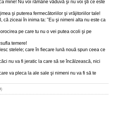
e ca mine! Nu voi rămâne văduvă şi nu voi şti ce este
mea şi puterea fermecătoriilor şi vrăjitoriilor tale!
l, că ziceai în inima ta: "Eu şi nimeni alta nu este ca
norocirea pe care tu nu o vei putea ocoli şi pe
insufla temere!
odesc stelele; care în fiecare lună nouă spun ceea ce
ăci nu va fi jeratic la care să se încălzească, nici
care va pleca la ale sale şi nimeni nu va fi să te
9
)