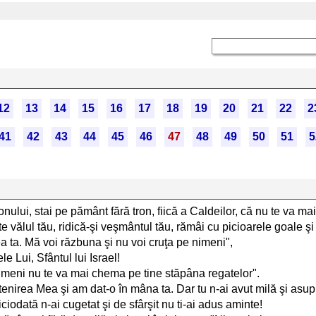
12
13
14
15
16
17
18
19
20
21
22
2
41
42
43
44
45
46
47
48
49
50
51
5
lonului, stai pe pământ fără tron, fiică a Caldeilor, că nu te va m
te vălul tău, ridică-şi veşmântul tău, rămâi cu picioarele goale şi t
 ta. Mă voi răzbuna şi nu voi cruţa pe nimeni",
 Lui, Sfântul lui Israel!
, nimeni nu te va mai chema pe tine stăpâna regatelor".
irea Mea şi am dat-o în mâna ta. Dar tu n-ai avut milă şi asupr
niciodată n-ai cugetat şi de sfârşit nu ti-ai adus aminte!