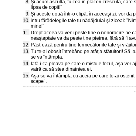
8.
Şi acum ascultă, tu cea în plăceri crescută, care 
lipsa de copii!"
9.
Şi aceste două într-o clipă, în aceeaşi zi, vor da pe
10.
intru fărădelegile tale tu nădăjduiai şi ziceai: "Ni
mine!"
11.
Drept aceea va veni peste tine o nenorocire pe care
neaşteptate va da peste tine pieirea, fără să fi av
12.
Păstrează pentru tine fermecătoriile tale şi vrăjitori
13.
Tu te-ai obosit întrebând pe atâţia sfătuitori! Să
se va întâmpla.
14.
Iată-i ca pleava pe care o mistuie focul, aşa vor aj
vatră ca să stea dinaintea ei.
15.
Aşa se va întâmpla cu aceia pe care te-ai ostenit să
scape".
"