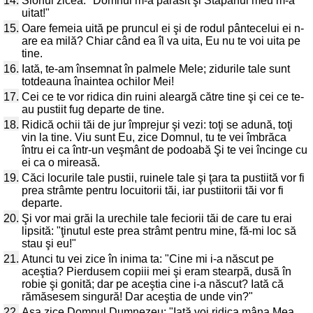
14.
Sionul zicea: "Domnul m-a părăsit şi Stăpânul meu m-a
uitat!"
15.
Oare femeia uită pe pruncul ei şi de rodul pântecelui ei n-
are ea milă? Chiar când ea îl va uita, Eu nu te voi uita pe
tine.
16.
Iată, te-am însemnat în palmele Mele; zidurile tale sunt
totdeauna înaintea ochilor Mei!
17.
Cei ce te vor ridica din ruini aleargă către tine şi cei ce te-
au pustiit fug departe de tine.
18.
Ridică ochii tăi de jur împrejur şi vezi: toţi se adună, toţi
vin la tine. Viu sunt Eu, zice Domnul, tu te vei îmbrăca
întru ei ca într-un veşmânt de podoabă Şi te vei încinge cu
ei ca o mireasă.
19.
Căci locurile tale pustii, ruinele tale şi ţara ta pustiită vor fi
prea strâmte pentru locuitorii tăi, iar pustiitorii tăi vor fi
departe.
20.
Şi vor mai grăi la urechile tale feciorii tăi de care tu erai
lipsită: "ţinutul este prea strâmt pentru mine, fă-mi loc să
stau şi eu!"
21.
Atunci tu vei zice în inima ta: "Cine mi i-a născut pe
aceştia? Pierdusem copiii mei şi eram stearpă, dusă în
robie şi gonită; dar pe aceştia cine i-a născut? Iată că
rămăsesem singură! Dar aceştia de unde vin?"
22.
Aşa zice Domnul Dumnezeu: "Iată voi ridica mâna Mea