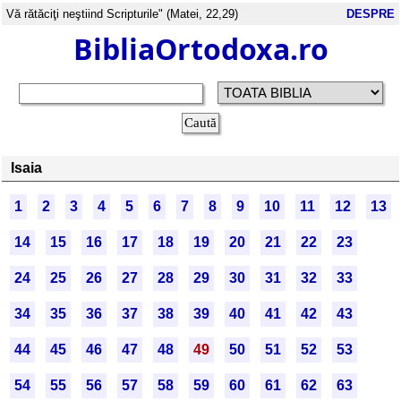
Vă rătăciţi neştiind Scripturile" (Matei, 22,29)
DESPRE
BibliaOrtodoxa.ro
Isaia
1
2
3
4
5
6
7
8
9
10
11
12
13
14
15
16
17
18
19
20
21
22
23
24
25
26
27
28
29
30
31
32
33
34
35
36
37
38
39
40
41
42
43
44
45
46
47
48
49
50
51
52
53
54
55
56
57
58
59
60
61
62
63