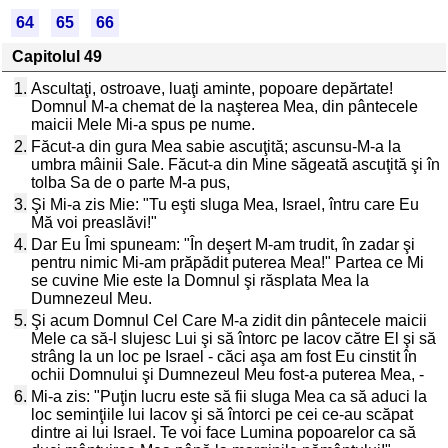
64
65
66
Capitolul 49
1.
Ascultaţi, ostroave, luaţi aminte, popoare depărtate!
Domnul M-a chemat de la naşterea Mea, din pântecele
maicii Mele Mi-a spus pe nume.
2.
Făcut-a din gura Mea sabie ascuţită; ascunsu-M-a la
umbra mâinii Sale. Făcut-a din Mine săgeată ascuţită şi în
tolba Sa de o parte M-a pus,
3.
Şi Mi-a zis Mie: "Tu eşti sluga Mea, Israel, întru care Eu
Mă voi preaslăvi!"
4.
Dar Eu Îmi spuneam: "În deşert M-am trudit, în zadar şi
pentru nimic Mi-am prăpădit puterea Mea!" Partea ce Mi
se cuvine Mie este la Domnul şi răsplata Mea la
Dumnezeul Meu.
5.
Şi acum Domnul Cel Care M-a zidit din pântecele maicii
Mele ca să-l slujesc Lui şi să întorc pe Iacov către El şi să
strâng la un loc pe Israel - căci aşa am fost Eu cinstit în
ochii Domnului şi Dumnezeul Meu fost-a puterea Mea, -
6.
Mi-a zis: "Puţin lucru este să fii sluga Mea ca să aduci la
loc seminţiile lui Iacov şi să întorci pe cei ce-au scăpat
dintre ai lui Israel. Te voi face Lumina popoarelor ca să