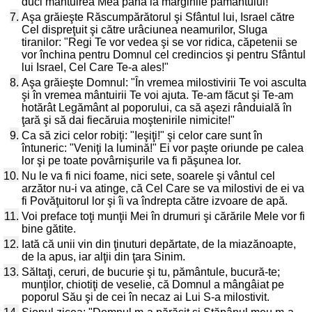
duci mântuirea Mea până la marginile pământului!"
7.
Aşa grăieşte Răscumpărătorul şi Sfântul lui, Israel către
Cel dispreţuit şi către urâciunea neamurilor, Sluga
tiranilor: "Regi Te vor vedea şi se vor ridica, căpetenii se
vor închina pentru Domnul cel credincios şi pentru Sfântul
lui Israel, Cel Care Te-a ales!"
8.
Aşa grăieşte Domnul: "În vremea milostivirii Te voi asculta
şi în vremea mântuirii Te voi ajuta. Te-am făcut şi Te-am
hotărât Legământ al poporului, ca să aşezi rânduială în
ţară şi să dai fiecăruia moştenirile nimicite!"
9.
Ca să zici celor robiţi: "Ieşiţi!" şi celor care sunt în
întuneric: "Veniţi la lumină!" Ei vor paşte oriunde pe calea
lor şi pe toate povârnişurile va fi păşunea lor.
10.
Nu le va fi nici foame, nici sete, soarele şi vântul cel
arzător nu-i va atinge, că Cel Care se va milostivi de ei va
fi Povăţuitorul lor şi îi va îndrepta către izvoare de apă.
11.
Voi preface toţi munţii Mei în drumuri şi cărările Mele vor fi
bine gătite.
12.
Iată că unii vin din ţinuturi depărtate, de la miazănoapte,
de la apus, iar alţii din ţara Sinim.
13.
Săltaţi, ceruri, de bucurie şi tu, pământule, bucură-te;
munţilor, chiotiţi de veselie, că Domnul a mângâiat pe
poporul Său şi de cei în necaz ai Lui S-a milostivit.