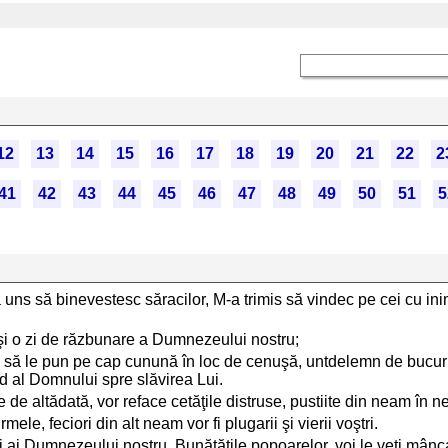
12
13
14
15
16
17
18
19
20
21
22
2
41
42
43
44
45
46
47
48
49
50
51
5
s să binevestesc săracilor, M-a trimis să vindec pe cei cu inim
 şi o zi de răzbunare a Dumnezeului nostru;
l, să le pun pe cap cunună în loc de cenuşă, untdelemn de bucuri
sad al Domnului spre slăvirea Lui.
le de altădată, vor reface cetăţile distruse, pustiite din neam în 
le, feciori din alt neam vor fi plugarii şi vierii voştri.
tori ai Dumnezeului nostru. Bunătăţile popoarelor, voi le veţi mânca