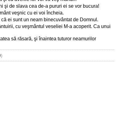
ni şi de slava cea de-a pururi ei se vor bucura!
mânt veşnic cu ei voi încheia.
rie că ei sunt un neam binecuvântat de Domnul.
tuirii, cu veşmântul veseliei M-a acoperit. Ca unui
ea să răsară, şi înaintea tuturor neamurilor
9
)