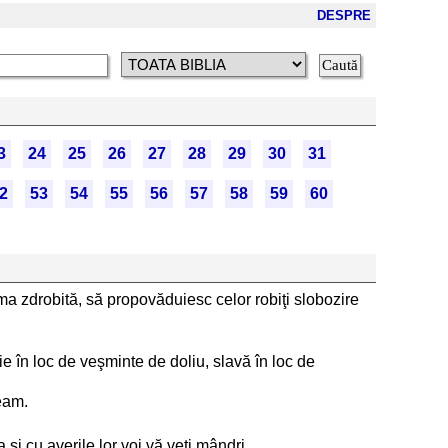
DESPRE
3
24
25
26
27
28
29
30
31
2
53
54
55
56
57
58
59
60
a zdrobită, să propovăduiesc celor robiţi slobozire
e în loc de veşminte de doliu, slavă în loc de
neam.
 şi cu averile lor voi vă veţi mândri.