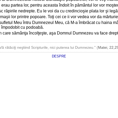
i erau partea lor, pentru aceasta îndoit în pământul lor vor moşte
răpirile nedrepte. Eu le voi da cu credincioşie plata lor şi legă
maşii lor printre popoare. Toţi cei ce ii vor vedea vor da mărtu
sufletul Meu întru Dumnezeul Meu, că M-a îmbrăcat cu haina mân
a împodobit cu podoabă.
 în care sămânţa încolţeşte, aşa Domnul Dumnezeu va face dreptat
Vă rătăciţi neştiind Scripturile, nici puterea lui Dumnezeu." (
Matei, 22,2
DESPRE