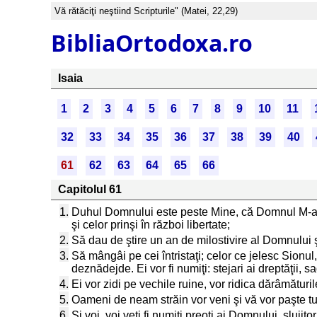
Vă rătăciţi neştiind Scripturile" (Matei, 22,29)
BibliaOrtodoxa.ro
Isaia
1
2
3
4
5
6
7
8
9
10
11
32
33
34
35
36
37
38
39
40
61
62
63
64
65
66
Capitolul 61
1.
Duhul Domnului este peste Mine, că Domnul M-a un
şi celor prinşi în război libertate;
2.
Să dau de ştire un an de milostivire al Domnului
3.
Să mângâi pe cei întristaţi; celor ce jelesc Sionu
deznădejde. Ei vor fi numiţi: stejari ai dreptăţii, 
4.
Ei vor zidi pe vechile ruine, vor ridica dărâmături
5.
Oameni de neam străin vor veni şi vă vor paşte turme
6.
Şi voi, voi veţi fi numiţi preoţi ai Domnului, sluji