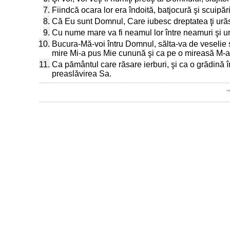
7.
Fiindcă ocara lor era îndoită, batjocură şi scuipăr
8.
Că Eu sunt Domnul, Care iubesc dreptatea ţi urăsc 
9.
Cu nume mare va fi neamul lor între neamuri şi ur
10.
Bucura-Mă-voi întru Domnul, sălta-va de veselie 
mire Mi-a pus Mie cunună şi ca pe o mireasă M-
11.
Ca pământul care răsare ierburi, şi ca o grădină
preaslăvirea Sa.
"