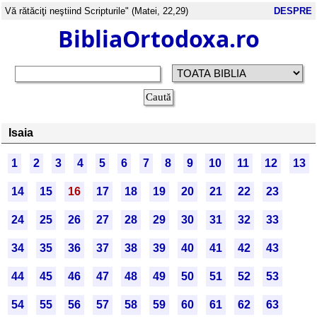
Vă rătăciţi neştiind Scripturile" (Matei, 22,29)
DESPRE
BibliaOrtodoxa.ro
Isaia
1
2
3
4
5
6
7
8
9
10
11
12
13
14
15
16
17
18
19
20
21
22
23
24
25
26
27
28
29
30
31
32
33
34
35
36
37
38
39
40
41
42
43
44
45
46
47
48
49
50
51
52
53
54
55
56
57
58
59
60
61
62
63