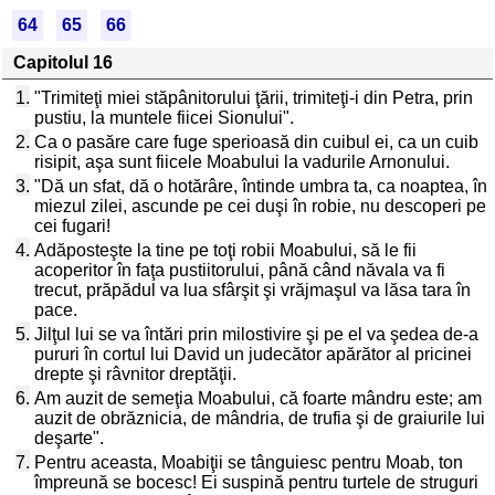
64
65
66
Capitolul 16
1.
"Trimiteţi miei stăpânitorului ţării, trimiteţi-i din Petra, prin
pustiu, la muntele fiicei Sionului".
2.
Ca o pasăre care fuge sperioasă din cuibul ei, ca un cuib
risipit, aşa sunt fiicele Moabului la vadurile Arnonului.
3.
"Dă un sfat, dă o hotărâre, întinde umbra ta, ca noaptea, în
miezul zilei, ascunde pe cei duşi în robie, nu descoperi pe
cei fugari!
4.
Adăposteşte la tine pe toţi robii Moabului, să le fii
acoperitor în faţa pustiitorului, până când năvala va fi
trecut, prăpădul va lua sfârşit şi vrăjmaşul va lăsa tara în
pace.
5.
Jilţul lui se va întări prin milostivire şi pe el va şedea de-a
pururi în cortul lui David un judecător apărător al pricinei
drepte şi râvnitor dreptăţii.
6.
Am auzit de semeţia Moabului, că foarte mândru este; am
auzit de obrăznicia, de mândria, de trufia şi de graiurile lui
deşarte".
7.
Pentru aceasta, Moabiţii se tânguiesc pentru Moab, ton
împreună se bocesc! Ei suspină pentru turtele de struguri