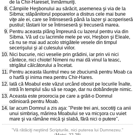
de la Chir-Hareset, înmărmuriţi.
8.
Câmpiile Heşbonului au sărăcit, asemenea şi via de la
Sibma; stăpânitorul popoarelor a distrus cele mai bune
viţe ale ei, care se întinseseră până la Iazer şi acoperiseră
pustiul; lăstarii lor se întinseseră şi trecuseră marea.
9.
Pentru aceasta plâng împreună cu Iazerul pentru via din
Sibma. Vă ud cu lacrimile mele pe voi, Heşbon şi Eleale,
că nu se mai aud acolo strigătele vesele din timpul
secerişului şi al culesului viilor.
10.
Nici bucurie, nici veselie prin grădini, iar prin vii nici
cântece, nici chiote! Nimeni nu mai dă vinul la teasc,
strigătul călcătorului a încetat.
11.
Pentru aceasta lăuntrul meu se zbuciumă pentru Moab ca
o harfă şi inima mea pentru Chir-Hares.
12.
Iată că Moabul este văzut urcând obosit pe locurile înalte,
intră în templul său să se roage, dar nu dobândeşte nimic.
13.
Aceasta este proorocia pe care a grăit-o Domnul
odinioară pentru Moab.
14.
Iar acum Domnul a zis aşa: "Peste trei ani, socotiţi ca anii
unui simbriaş, mărirea Moabului se va micşora cu vuiet
mare şi va rămâne mică şi slabă, fără nici o putere".
"Vă rătăciţi neştiind Scripturile, nici puterea lui Dumnezeu."
(
Matei, 22,29
)