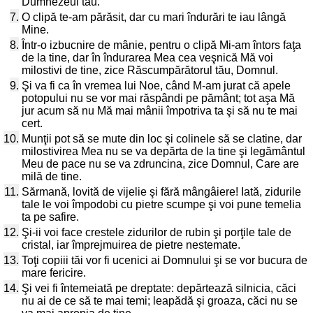
Dumnezeul tău.
7.
O clipă te-am părăsit, dar cu mari îndurări te iau lângă
Mine.
8.
Într-o izbucnire de mânie, pentru o clipă Mi-am întors faţa
de la tine, dar în îndurarea Mea cea veşnică Mă voi
milostivi de tine, zice Răscumpărătorul tău, Domnul.
9.
Şi va fi ca în vremea lui Noe, când M-am jurat că apele
potopului nu se vor mai răspândi pe pământ; tot aşa Mă
jur acum să nu Mă mai mânii împotriva ta şi să nu te mai
cert.
10.
Munţii pot să se mute din loc şi colinele să se clatine, dar
milostivirea Mea nu se va depărta de la tine şi legământul
Meu de pace nu se va zdruncina, zice Domnul, Care are
milă de tine.
11.
Sărmană, lovită de vijelie şi fără mângâiere! Iată, zidurile
tale le voi împodobi cu pietre scumpe şi voi pune temelia
ta pe safire.
12.
Şi-ii voi face crestele zidurilor de rubin şi porţile tale de
cristal, iar împrejmuirea de pietre nestemate.
13.
Toţi copiii tăi vor fi ucenici ai Domnului şi se vor bucura de
mare fericire.
14.
Şi vei fi întemeiată pe dreptate: depărtează silnicia, căci
nu ai de ce să te mai temi; leapădă şi groaza, căci nu se