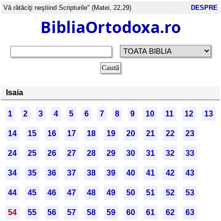
Vă rătăciţi neştiind Scripturile" (Matei, 22,29)
DESPRE
BibliaOrtodoxa.ro
Isaia
1
2
3
4
5
6
7
8
9
10
11
12
13
14
15
16
17
18
19
20
21
22
23
24
25
26
27
28
29
30
31
32
33
34
35
36
37
38
39
40
41
42
43
44
45
46
47
48
49
50
51
52
53
54
55
56
57
58
59
60
61
62
63