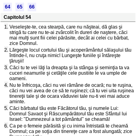
64
65
66
Capitolul 54
1.
Veseleşte-te, cea stearpă, care nu năşteai, dă glas şi
strigă tu care nu te-ai zvârcolit în dureri de naştere, căci
mai mulţi sunt fiii celei părăsite, decât ai celei cu bărbat,
zice Domnul.
2.
Lărgeşte locul cortului tău şi acoperământul sălaşului tău
întinde-l, nu cruţa nimic! Lungeşte funiile şi întăreşte
ţăruşii!
3.
Căci tu te vei lăţi la dreapta şi la stânga şi seminţia ta va
cuceri neamurile şi cetăţile cele pustiite le va umple de
oameni.
4.
Nu te înfricoşa, căci nu vei rămâne de ocară; nu te ruşina,
căci nu vei avea de ce să te ruşinezi; că tu vei uita ruşinea
tinereţii tale şi de ocara văduviei tale nu-ti vei mai aduce
aminte.
5.
Căci bărbatul tău este Făcătorul tău, şi numele Lui:
Domnul Savaot şi Răscumpărătorul tău este Sfântul lui
Israel: "Dumnezeul a tot pământul" se cheamă!
6.
Ca pe o femeie părăsită şi cu inima întristată te cheamă
Domnul; ca pe soţia din tinereţe care a fost alungată; zice