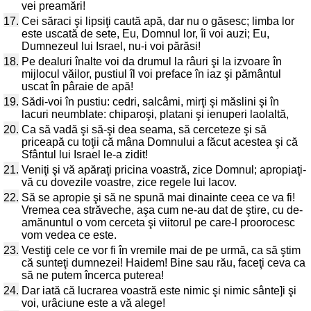
vei preamări!
17.
Cei săraci şi lipsiţi caută apă, dar nu o găsesc; limba lor
este uscată de sete, Eu, Domnul lor, îi voi auzi; Eu,
Dumnezeul lui Israel, nu-i voi părăsi!
18.
Pe dealuri înalte voi da drumul la râuri şi la izvoare în
mijlocul văilor, pustiul îl voi preface în iaz şi pământul
uscat în pâraie de apă!
19.
Sădi-voi în pustiu: cedri, salcâmi, mirţi şi măslini şi în
lacuri neumblate: chiparoşi, platani şi ienuperi laolaltă,
20.
Ca să vadă şi să-şi dea seama, să cerceteze şi să
priceapă cu toţii că mâna Domnului a făcut acestea şi că
Sfântul lui Israel le-a zidit!
21.
Veniţi şi vă apăraţi pricina voastră, zice Domnul; apropiaţi-
vă cu dovezile voastre, zice regele lui Iacov.
22.
Să se apropie şi să ne spună mai dinainte ceea ce va fi!
Vremea cea străveche, aşa cum ne-au dat de ştire, cu de-
amănuntul o vom cerceta şi viitorul pe care-l proorocesc
vom vedea ce este.
23.
Vestiţi cele ce vor fi în vremile mai de pe urmă, ca să ştim
că sunteţi dumnezei! Haidem! Bine sau rău, faceţi ceva ca
să ne putem încerca puterea!
24.
Dar iată că lucrarea voastră este nimic şi nimic sânte]i şi
voi, urâciune este a vă alege!