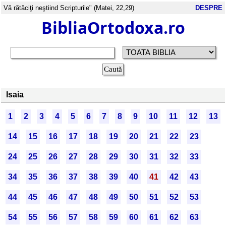
Vă rătăciţi neştiind Scripturile" (Matei, 22,29)
DESPRE
BibliaOrtodoxa.ro
Isaia
1
2
3
4
5
6
7
8
9
10
11
12
13
14
15
16
17
18
19
20
21
22
23
24
25
26
27
28
29
30
31
32
33
34
35
36
37
38
39
40
41
42
43
44
45
46
47
48
49
50
51
52
53
54
55
56
57
58
59
60
61
62
63