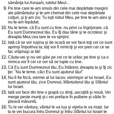
sămânţa lui Avraam, iubitul Meu!...
9.
Pe tine care te-am smuls din cele mai depărtate margini
ale pământului şi te-am chemat din cele mai depărtate
colţuri, şi ţi-am zis: Tu eşti robul Meu, pe tine te-am ales şi
nu te-am lepădat;
10.
Nu te teme, că Eu sunt cu tine, nu privi cu îngrijorare, că
Eu sunt Dumnezeul tău. Eu îţi dau tărie şi te ocrotesc şi
dreapta Mea cea tare te va sprijini.
11.
Iată că se vor ruşina şi de ocară se vor face toţi cei ce sunt
aprinşi împotriva ta; toţi vor fi nimiciţi şi vor pieri cei ce se
fac vrăjmaşi ai tăi!
12.
Căuta-vei şi nu vei găsi pe cei ce te urăsc pe tine şi ca o
nimica vor fi cei ce vor să se lupte cu tine.
13.
Că Eu sunt Dumnezeul tău, Eu întăresc dreapta ta şi îţi zic
ţie: "Nu te teme, căci Eu sunt ajutorul tău!"
14.
Nu-îi fie frică, vierme al lui Iacov, viermişor al lui Israel, Eu
sunt ajutorul tău, zice Domnul, Mântuitorul tău şi Sfântul
lui Israel.
15.
Iată voi face din tine o grapă cu dinţi, ascuţită şi nouă. Vei
merge peste munţi şi-i vei preface în pulbere şi văile în
pleavă măruntă.
16.
Tu le vei vântura, vântul le va lua şi vijelia le va risipi. Iar
tu te vei bucura întru Domnul şi întru Sfântul lui Israel te