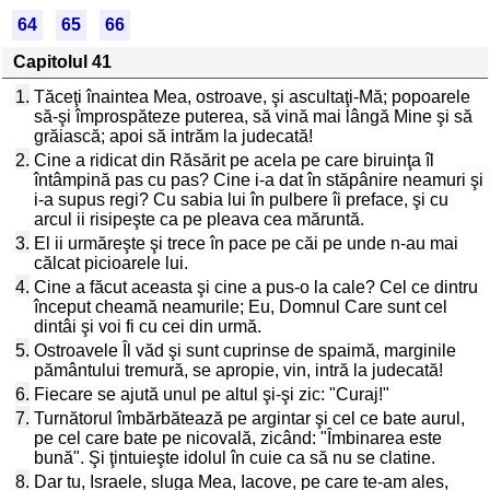
64
65
66
Capitolul 41
1.
Tăceţi înaintea Mea, ostroave, şi ascultaţi-Mă; popoarele
să-şi împrospăteze puterea, să vină mai lângă Mine şi să
grăiască; apoi să intrăm la judecată!
2.
Cine a ridicat din Răsărit pe acela pe care biruinţa îl
întâmpină pas cu pas? Cine i-a dat în stăpânire neamuri şi
i-a supus regi? Cu sabia lui în pulbere îi preface, şi cu
arcul ii risipeşte ca pe pleava cea măruntă.
3.
El ii urmăreşte şi trece în pace pe căi pe unde n-au mai
călcat picioarele lui.
4.
Cine a făcut aceasta şi cine a pus-o la cale? Cel ce dintru
început cheamă neamurile; Eu, Domnul Care sunt cel
dintâi şi voi fi cu cei din urmă.
5.
Ostroavele Îl văd şi sunt cuprinse de spaimă, marginile
pământului tremură, se apropie, vin, intră la judecată!
6.
Fiecare se ajută unul pe altul şi-şi zic: "Curaj!"
7.
Turnătorul îmbărbătează pe argintar şi cel ce bate aurul,
pe cel care bate pe nicovală, zicând: "Îmbinarea este
bună". Şi ţintuieşte idolul în cuie ca să nu se clatine.
8.
Dar tu, Israele, sluga Mea, Iacove, pe care te-am ales,