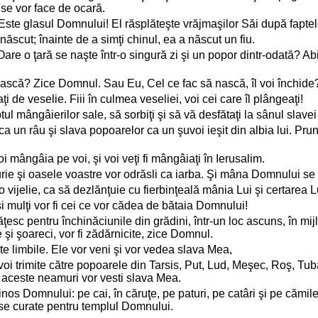
 se vor face de ocară.
Este glasul Domnului! El răsplăteşte vrăjmaşilor Săi după faptele
născut; înainte de a simţi chinul, ea a născut un fiu.
e o ţară se naşte într-o singură zi şi un popor dintr-odată? Abia
nască? Zice Domnul. Sau Eu, Cel ce fac să nască, îl voi închide
taţi de veselie. Fiii în culmea veseliei, voi cei care îl plângeaţi!
eptul mângâierilor sale, să sorbiţi şi să vă desfătaţi la sânul slavei
n râu şi slava popoarelor ca un şuvoi ieşit din albia lui. Pruncii
mângâia pe voi, şi voi veţi fi mângâiaţi în Ierusalim.
ie şi oasele voastre vor odrăsli ca iarba. Şi mâna Domnului se va 
 vijelie, ca să dezlănţuie cu fierbinţeală mânia Lui şi certarea L
i mulţi vor fi cei ce vor cădea de bătaia Domnului!
ăţesc pentru închinăciunile din grădini, într-un loc ascuns, în mi
i şoareci, vor fi zădărnicite, zice Domnul.
te limbile. Ele vor veni şi vor vedea slava Mea,
 voi trimite către popoarele din Tarsis, Put, Lud, Meşec, Roş, Tub
a aceste neamuri vor vesti slava Mea.
rinos Domnului: pe cai, în căruţe, pe paturi, pe catâri şi pe cămil
ase curate pentru templul Domnului.