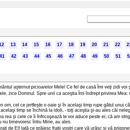
12
13
14
15
16
17
18
19
20
21
22
2
41
42
43
44
45
46
47
48
49
50
51
5
tul aşternut picioarelor Mele! Ce fel de casă Îmi veţi zidi voi 
e, zice Domnul. Spre unii ca aceştia Îmi îndrept privirea Mea: sp
 om, cel ce jertfeşte o oaie şi în acelaşi timp rupe gâtul unui c
elaşi timp se închină la idoli, - toţi aceştia şi-au ales căi nelegiui
a rea şi cele ce îi înfricoşează le voi aduce peste ei; că am stri
u nu binevoiesc întru Mine, au ales.
raţi de El! Iată ce grăiesc fraţii voştri care vă urăsc şi vă pri