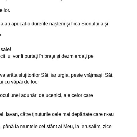
 lor.
 au apucat-o durerile naşterii şi fiica Sionului a şi
?
 sale!
 lui vor fi purtaţi în braţe şi dezmierdaţi pe
arăta slujitorilor Săi, iar urgia, peste vrăjmaşii Săi.
ui cu văpăi de foc.
jlocul unei adunări de ucenici, ale celor care
al, Iavan, către ţinuturile cele mai depărtate care n-au
e, până la muntele cel sfânt al Meu, la Ierusalim, zice