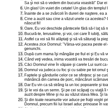
Sa şi noi să o vedem din bucuria voastră!" Dar ei
6.
Un glas! Un vuiet din cetate! Un glas din templu! 
7.
Înainte de a se zvârcoli în dureri de naştere, ea a 
8.
Cine a auzit sau cine a văzut unele ca acestea? Oar
născut fii!
9.
Oare, Eu voi deschide pântecele fără să-l laţ să 
10.
Bucură-te, Ierusalime, şi voi, cei care îl iubiţi, săl
11.
Astfel ca voi să fiii alăptaţi şi să vă săturaţi la pi
12.
Acestea zice Domnul: "Vărsa-voi pacea peste el ca u
genunchi.
13.
După cum mama îşi mângâie pe fiul ei şi Eu vă voi 
14.
Când veţi vedea, inima voastră va tresări de bucur
15.
Căci Domnul vine în văpaie şi carele Lui sunt ca o
16.
Domnul va judeca cu foc şi cu sabie pe tot omul ş
17.
Faptele şi gândurile celor ce se sfinţesc şi se cur
mănâncă din carnea de porc, mâncăruri scârnave ş
18.
Dar Eu vin ca să strâng la un loc popoarele şi toa
19.
Şi le voi da un semn. Şi pe cei scăpaţi cu viaţă îi
auzit despre Mine şi nu au văzut slava Mea. Şi l
20.
Şi din toate neamurile vor aduce pe fraţii voştri p
Domnul, precum fiii lui Israel aduc prinoase în v