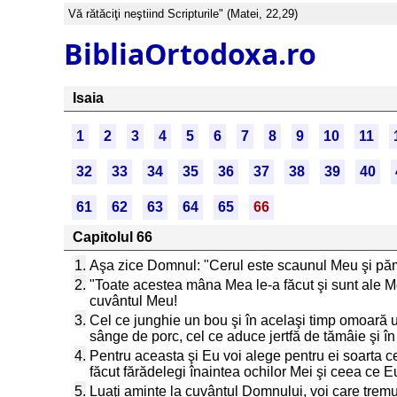
Vă rătăciţi neştiind Scripturile" (Matei, 22,29)
BibliaOrtodoxa.ro
Isaia
1
2
3
4
5
6
7
8
9
10
11
32
33
34
35
36
37
38
39
40
61
62
63
64
65
66
Capitolul 66
1.
Aşa zice Domnul: "Cerul este scaunul Meu şi pămân
2.
"Toate acestea mâna Mea le-a făcut şi sunt ale Mel
cuvântul Meu!
3.
Cel ce junghie un bou şi în acelaşi timp omoară un
sânge de porc, cel ce aduce jertfă de tămâie şi în ac
4.
Pentru aceasta şi Eu voi alege pentru ei soarta ce
făcut fărădelegi înaintea ochilor Mei şi ceea ce E
5.
Luaţi aminte la cuvântul Domnului, voi care tremu