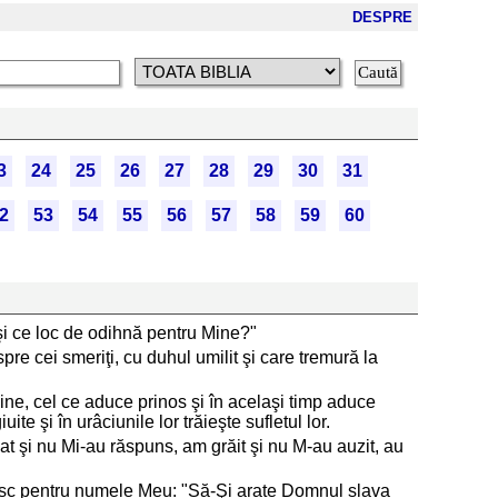
DESPRE
3
24
25
26
27
28
29
30
31
2
53
54
55
56
57
58
59
60
şi ce loc de odihnă pentru Mine?"
re cei smeriţi, cu duhul umilit şi care tremură la
âine, cel ce aduce prinos şi în acelaşi timp aduce
te şi în urâciunile lor trăieşte sufletul lor.
gat şi nu Mi-au răspuns, am grăit şi nu M-au auzit, au
gonesc pentru numele Meu: "Să-Şi arate Domnul slava