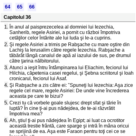
64
65
66
Capitolul 36
1.
În anul al paisprezecelea al domniei lui Iezechia,
Sanherib, regele Asiriei, a pornit cu război împotriva
cetăţilor celor întărite ale lui Iuda şi le-a cuprins.
2.
Şi regele Asiriei a trimis pe Rabşache cu mare oştire din
Lachiş la Ierusalim către regele Iezechia. Rabşache a
tăbărât lângă canalul de apă al iazului de sus, pe drumul
către ţarina nălbitorului.
3.
Atunci a ieşit întru întâmpinarea lui Eliachim, feciorul lui
Hilchia, căpetenia casei regelui, şi Şebna scriitorul şi Ioah
cronicarul, feciorul lui Asaf.
4.
Şi Rabşache a zis către ei: "Spuneţi lui Iezechia: Aşa zice
regele cel mare, regele Asiriei: De unde vine încrederea
aceasta pe care te bizui?
5.
Crezi tu că vorbele goale slujesc drept sfat şi tărie în
luptă? În cine ţi-ai pus nădejdea, de te-ai răzvrătit
împotriva mea?
6.
Ah, ştiu! ţi-ai pus nădejdea în Egipt; ai luat ca ocrotitor
această trestie frântă, care sparge şi intră în mâna oricui
se sprijină de ea. Aşa este Faraon pentru toţi cei ce se