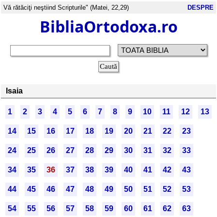
Vă rătăciţi neştiind Scripturile" (Matei, 22,29)
DESPRE
BibliaOrtodoxa.ro
Isaia
1
2
3
4
5
6
7
8
9
10
11
12
13
14
15
16
17
18
19
20
21
22
23
24
25
26
27
28
29
30
31
32
33
34
35
36
37
38
39
40
41
42
43
44
45
46
47
48
49
50
51
52
53
54
55
56
57
58
59
60
61
62
63