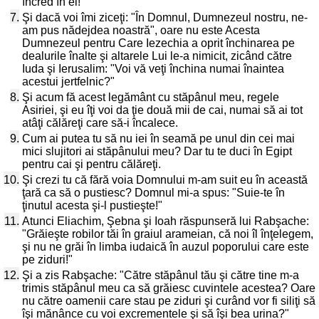
încred în el!
7.
Şi dacă voi îmi ziceţi: "În Domnul, Dumnezeul nostru, ne-
am pus nădejdea noastră", oare nu este Acesta
Dumnezeul pentru Care Iezechia a oprit închinarea pe
dealurile înalte şi altarele Lui le-a nimicit, zicând către
Iuda şi Ierusalim: "Voi vă veţi închina numai înaintea
acestui jertfelnic?"
8.
Şi acum fă acest legământ cu stăpânul meu, regele
Asiriei, şi eu îţi voi da ţie două mii de cai, numai să ai tot
atâţi călăreţi care să-i încalece.
9.
Cum ai putea tu să nu iei în seamă pe unul din cei mai
mici slujitori ai stăpânului meu? Dar tu te duci în Egipt
pentru cai şi pentru călăreţi.
10.
Şi crezi tu că fără voia Domnului m-am suit eu în această
ţară ca să o pustiesc? Domnul mi-a spus: "Suie-te în
ţinutul acesta şi-l pustieşte!"
11.
Atunci Eliachim, Şebna şi Ioah răspunseră lui Rabşache:
"Grăieşte robilor tăi în graiul arameian, că noi îl înţelegem,
şi nu ne grăi în limba iudaică în auzul poporului care este
pe ziduri!"
12.
Şi a zis Rabşache: "Către stăpânul tău şi către tine m-a
trimis stăpânul meu ca să grăiesc cuvintele acestea? Oare
nu către oamenii care stau pe ziduri şi curând vor fi siliţi să
îşi mănânce cu voi excrementele şi să îşi bea urina?"