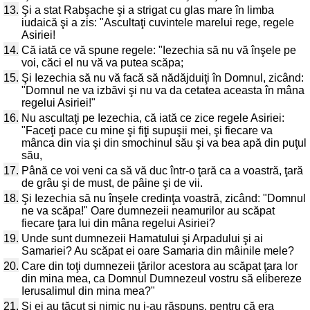
13.
Şi a stat Rabşache şi a strigat cu glas mare în limba
iudaică şi a zis: "Ascultaţi cuvintele marelui rege, regele
Asiriei!
14.
Că iată ce vă spune regele: "Iezechia să nu vă înşele pe
voi, căci el nu vă va putea scăpa;
15.
Şi Iezechia să nu vă facă să nădăjduiţi în Domnul, zicând:
"Domnul ne va izbăvi şi nu va da cetatea aceasta în mâna
regelui Asiriei!"
16.
Nu ascultaţi pe Iezechia, că iată ce zice regele Asiriei:
"Faceţi pace cu mine şi fiţi supuşii mei, şi fiecare va
mânca din via şi din smochinul său şi va bea apă din puţul
său,
17.
Până ce voi veni ca să vă duc într-o ţară ca a voastră, ţară
de grâu şi de must, de pâine şi de vii.
18.
Şi Iezechia să nu înşele credinţa voastră, zicând: "Domnul
ne va scăpa!" Oare dumnezeii neamurilor au scăpat
fiecare ţara lui din mâna regelui Asiriei?
19.
Unde sunt dumnezeii Hamatului şi Arpadului şi ai
Samariei? Au scăpat ei oare Samaria din mâinile mele?
20.
Care din toţi dumnezeii ţărilor acestora au scăpat ţara lor
din mina mea, ca Domnul Dumnezeul vostru să elibereze
Ierusalimul din mina mea?"
21.
Şi ei au tăcut şi nimic nu i-au răspuns, pentru că era