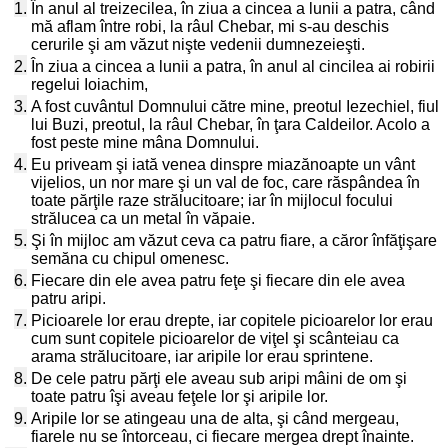
1.
În anul al treizecilea, în ziua a cincea a lunii a patra, când
mă aflam între robi, la râul Chebar, mi s-au deschis
cerurile şi am văzut nişte vedenii dumnezeieşti.
2.
În ziua a cincea a lunii a patra, în anul al cincilea ai robirii
regelui Ioiachim,
3.
A fost cuvântul Domnului către mine, preotul Iezechiel, fiul
lui Buzi, preotul, la râul Chebar, în ţara Caldeilor. Acolo a
fost peste mine mâna Domnului.
4.
Eu priveam şi iată venea dinspre miazănoapte un vânt
vijelios, un nor mare şi un val de foc, care răspândea în
toate părţile raze strălucitoare; iar în mijlocul focului
strălucea ca un metal în văpaie.
5.
Şi în mijloc am văzut ceva ca patru fiare, a căror înfăţişare
semăna cu chipul omenesc.
6.
Fiecare din ele avea patru feţe şi fiecare din ele avea
patru aripi.
7.
Picioarele lor erau drepte, iar copitele picioarelor lor erau
cum sunt copitele picioarelor de viţel şi scânteiau ca
arama strălucitoare, iar aripile lor erau sprintene.
8.
De cele patru părţi ele aveau sub aripi mâini de om şi
toate patru îşi aveau feţele lor şi aripile lor.
9.
Aripile lor se atingeau una de alta, şi când mergeau,
fiarele nu se întorceau, ci fiecare mergea drept înainte.