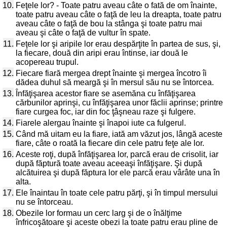
10.
Feţele lor? - Toate patru aveau câte o fată de om înainte,
toate patru aveau câte o faţă de leu la dreapta, toate patru
aveau câte o faţă de bou la stânga şi toate patru mai
aveau şi câte o faţă de vultur în spate.
11.
Feţele lor şi aripile lor erau despărţite în partea de sus, şi,
la fiecare, două din aripi erau întinse, iar două le
acopereau trupul.
12.
Fiecare fiară mergea drept înainte şi mergea încotro îi
dădea duhul să meargă şi în mersul său nu se întorcea.
13.
Înfăţişarea acestor fiare se asemăna cu înfăţişarea
cărbunilor aprinşi, cu înfăţişarea unor făclii aprinse; printre
fiare curgea foc, iar din foc ţâşneau raze şi fulgere.
14.
Fiarele alergau înainte şi înapoi iute ca fulgerul.
15.
Când mă uitam eu la fiare, iată am văzut jos, lângă aceste
fiare, câte o roată la fiecare din cele patru feţe ale lor.
16.
Aceste roţi, după înfăţişarea lor, parcă erau de crisolit, iar
după făptură toate aveau aceeaşi înfăţişare. Şi după
alcătuirea şi după făptura lor ele parcă erau vârâte una în
alta.
17.
Ele înaintau în toate cele patru părţi, şi în timpul mersului
nu se întorceau.
18.
Obezile lor formau un cerc larg şi de o înălţime
înfricoşătoare şi aceste obezi la toate patru erau pline de