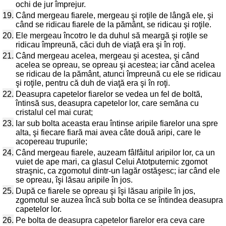
ochi de jur împrejur.
19.
Când mergeau fiarele, mergeau şi roţile de lângă ele, şi
când se ridicau fiarele de la pământ, se ridicau şi roţile.
20.
Ele mergeau încotro le da duhul să meargă şi roţile se
ridicau împreună, căci duh de viaţă era şi în roţi.
21.
Când mergeau acelea, mergeau şi acestea, şi când
acelea se opreau, se opreau şi acestea; iar când acelea
se ridicau de la pământ, atunci împreună cu ele se ridicau
şi roţile, pentru că duh de viaţă era şi în roţi.
22.
Deasupra capetelor fiarelor se vedea un fel de boltă,
întinsă sus, deasupra capetelor lor, care semăna cu
cristalul cel mai curat;
23.
Iar sub bolta aceasta erau întinse aripile fiarelor una spre
alta, şi fiecare fiară mai avea câte două aripi, care le
acopereau trupurile;
24.
Când mergeau fiarele, auzeam fâlfâitul aripilor lor, ca un
vuiet de ape mari, ca glasul Celui Atotputernic zgomot
straşnic, ca zgomotul dintr-un lagăr ostăşesc; iar când ele
se opreau, îşi lăsau aripile în jos.
25.
După ce fiarele se opreau şi îşi lăsau aripile în jos,
zgomotul se auzea încă sub bolta ce se întindea deasupra
capetelor lor.
26.
Pe bolta de deasupra capetelor fiarelor era ceva care