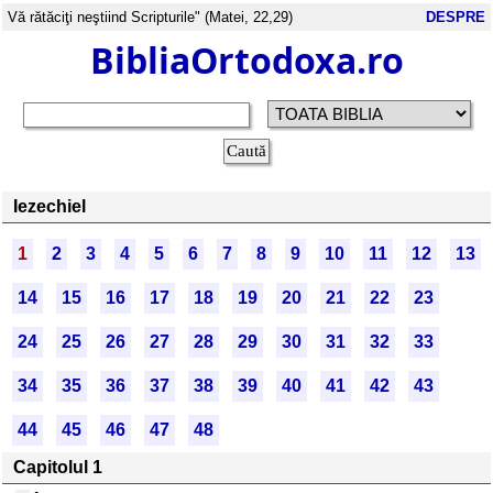
Vă rătăciţi neştiind Scripturile" (Matei, 22,29)
DESPRE
BibliaOrtodoxa.ro
Iezechiel
1
2
3
4
5
6
7
8
9
10
11
12
13
14
15
16
17
18
19
20
21
22
23
24
25
26
27
28
29
30
31
32
33
34
35
36
37
38
39
40
41
42
43
44
45
46
47
48
Capitolul 1