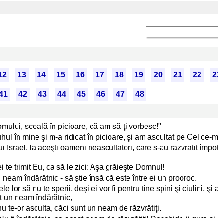
12
13
14
15
16
17
18
19
20
21
22
2
41
42
43
44
45
46
47
48
omului, scoală în picioare, că am să-ţi vorbesc!"
hul în mine şi m-a ridicat în picioare, şi am ascultat pe Cel ce-m
 lui Israel, la aceşti oameni neascultători, care s-au răzvrătit împo
 ei te trimit Eu, ca să le zici: Aşa grăieşte Domnul!
un neam îndărătnic - să ştie însă că este între ei un prooroc.
e lor să nu te sperii, deşi ei vor fi pentru tine spini şi ciulini, şi a
unt un neam îndărătnic,
 nu te-or asculta, căci sunt un neam de răzvrătiţi.