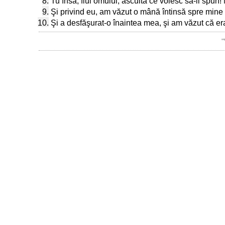
8.
Tu însă, fiul omului, ascultă ce voiesc să-ii spun
9.
Şi privind eu, am văzut o mână întinsă spre mine ş
10.
Şi a desfăşurat-o înaintea mea, şi am văzut că era s
"