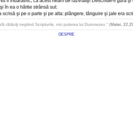
! Nu fi îndărătnic, ca acest neam de răzvrătiţi! Deschide-ii gura 
i în ea o hârtie strânsă sul;
crisă şi pe o parte şi pe alta: plângere, tânguire şi jale era scri
Vă rătăciţi neştiind Scripturile, nici puterea lui Dumnezeu." (
Matei, 22,2
DESPRE