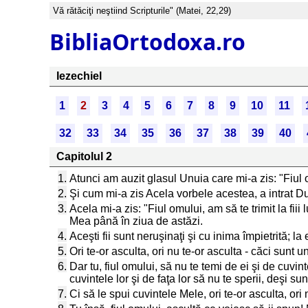
Vă rătăciţi neştiind Scripturile" (Matei, 22,29)
BibliaOrtodoxa.ro
Iezechiel
1
2
3
4
5
6
7
8
9
10
11
32
33
34
35
36
37
38
39
40
Capitolul 2
1.
Atunci am auzit glasul Unuia care mi-a zis: "Fiul 
2.
Şi cum mi-a zis Acela vorbele acestea, a intrat Du
3.
Acela mi-a zis: "Fiul omului, am să te trimit la fiii
Mea până în ziua de astăzi.
4.
Aceşti fii sunt neruşinaţi şi cu inima împietrită; la
5.
Ori te-or asculta, ori nu te-or asculta - căci sunt 
6.
Dar tu, fiul omului, să nu te temi de ei şi de cuvintel
cuvintele lor şi de faţa lor să nu te sperii, deşi s
7.
Ci să le spui cuvintele Mele, ori te-or asculta, ori