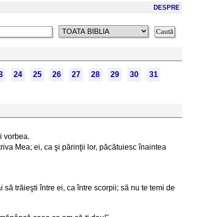
DESPRE
3
24
25
26
27
28
29
30
31
i vorbea.
triva Mea; ei, ca şi părinţii lor, păcătuiesc înaintea
i să trăieşti între ei, ca între scorpii; să nu te temi de