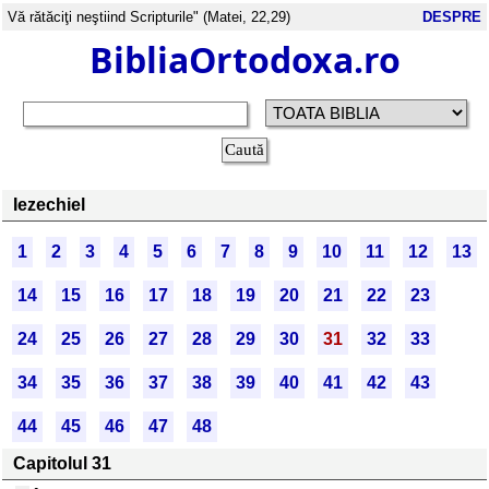
Vă rătăciţi neştiind Scripturile" (Matei, 22,29)
DESPRE
BibliaOrtodoxa.ro
Iezechiel
1
2
3
4
5
6
7
8
9
10
11
12
13
14
15
16
17
18
19
20
21
22
23
24
25
26
27
28
29
30
31
32
33
34
35
36
37
38
39
40
41
42
43
44
45
46
47
48
Capitolul 31