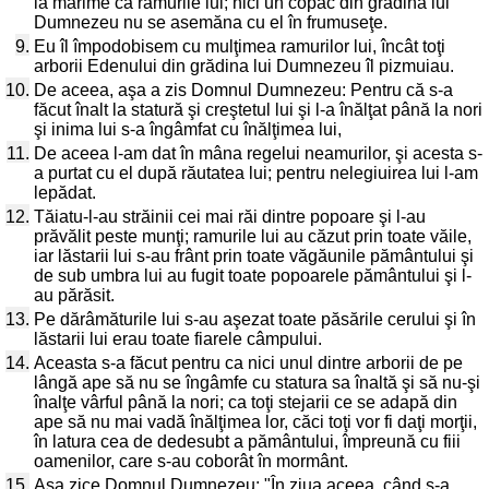
la mărime ca ramurile lui; nici un copac din grădina lui
Dumnezeu nu se asemăna cu el în frumuseţe.
9.
Eu îl împodobisem cu mulţimea ramurilor lui, încât toţi
arborii Edenului din grădina lui Dumnezeu îl pizmuiau.
10.
De aceea, aşa a zis Domnul Dumnezeu: Pentru că s-a
făcut înalt la statură şi creştetul lui şi l-a înălţat până la nori
şi inima lui s-a îngâmfat cu înălţimea lui,
11.
De aceea l-am dat în mâna regelui neamurilor, şi acesta s-
a purtat cu el după răutatea lui; pentru nelegiuirea lui l-am
lepădat.
12.
Tăiatu-l-au străinii cei mai răi dintre popoare şi l-au
prăvălit peste munţi; ramurile lui au căzut prin toate văile,
iar lăstarii lui s-au frânt prin toate văgăunile pământului şi
de sub umbra lui au fugit toate popoarele pământului şi l-
au părăsit.
13.
Pe dărâmăturile lui s-au aşezat toate păsările cerului şi în
lăstarii lui erau toate fiarele câmpului.
14.
Aceasta s-a făcut pentru ca nici unul dintre arborii de pe
lângă ape să nu se îngâmfe cu statura sa înaltă şi să nu-şi
înalţe vârful până la nori; ca toţi stejarii ce se adapă din
ape să nu mai vadă înălţimea lor, căci toţi vor fi daţi morţii,
în latura cea de dedesubt a pământului, împreună cu fiii
oamenilor, care s-au coborât în mormânt.
15.
Aşa zice Domnul Dumnezeu: "În ziua aceea, când s-a