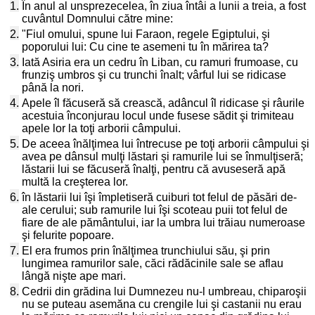
1.
În anul al unsprezecelea, în ziua întâi a lunii a treia, a fost
cuvântul Domnului către mine:
2.
"Fiul omului, spune lui Faraon, regele Egiptului, şi
poporului lui: Cu cine te asemeni tu în mărirea ta?
3.
Iată Asiria era un cedru în Liban, cu ramuri frumoase, cu
frunziş umbros şi cu trunchi înalt; vârful lui se ridicase
până la nori.
4.
Apele îl făcuseră să crească, adâncul îl ridicase şi râurile
acestuia înconjurau locul unde fusese sădit şi trimiteau
apele lor la toţi arborii câmpului.
5.
De aceea înălţimea lui întrecuse pe toţi arborii câmpului şi
avea pe dânsul mulţi lăstari şi ramurile lui se înmulţiseră;
lăstarii lui se făcuseră înalţi, pentru că avuseseră apă
multă la creşterea lor.
6.
în lăstarii lui îşi împletiseră cuiburi tot felul de păsări de-
ale cerului; sub ramurile lui îşi scoteau puii tot felul de
fiare de ale pământului, iar la umbra lui trăiau numeroase
şi felurite popoare.
7.
El era frumos prin înălţimea trunchiului său, şi prin
lungimea ramurilor sale, căci rădăcinile sale se aflau
lângă nişte ape mari.
8.
Cedrii din grădina lui Dumnezeu nu-l umbreau, chiparoşii
nu se puteau asemăna cu crengile lui şi castanii nu erau