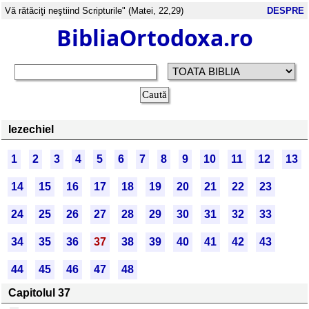
Vă rătăciţi neştiind Scripturile" (Matei, 22,29)
DESPRE
BibliaOrtodoxa.ro
Iezechiel
1
2
3
4
5
6
7
8
9
10
11
12
13
14
15
16
17
18
19
20
21
22
23
24
25
26
27
28
29
30
31
32
33
34
35
36
37
38
39
40
41
42
43
44
45
46
47
48
Capitolul 37