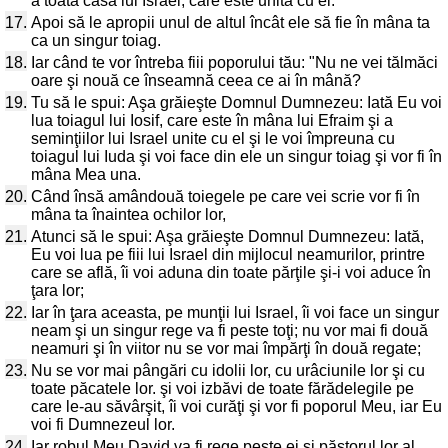
a toată casa lui Israel, care este unită cu el.
17.
Apoi să le apropii unul de altul încât ele să fie în mâna ta
ca un singur toiag.
18.
Iar când te vor întreba fiii poporului tău: "Nu ne vei tălmăci
oare şi nouă ce înseamnă ceea ce ai în mână?
19.
Tu să le spui: Aşa grăieşte Domnul Dumnezeu: Iată Eu voi
lua toiagul lui Iosif, care este în mâna lui Efraim şi a
seminţiilor lui Israel unite cu el şi le voi împreuna cu
toiagul lui Iuda şi voi face din ele un singur toiag şi vor fi în
mâna Mea una.
20.
Când însă amândouă toiegele pe care vei scrie vor fi în
mâna ta înaintea ochilor lor,
21.
Atunci să le spui: Aşa grăieşte Domnul Dumnezeu: Iată,
Eu voi lua pe fiii lui Israel din mijlocul neamurilor, printre
care se află, îi voi aduna din toate părţile şi-i voi aduce în
ţara lor;
22.
Iar în ţara aceasta, pe munţii lui Israel, îi voi face un singur
neam şi un singur rege va fi peste toţi; nu vor mai fi două
neamuri şi în viitor nu se vor mai împărţi în două regate;
23.
Nu se vor mai pângări cu idolii lor, cu urâciunile lor şi cu
toate păcatele lor. şi voi izbăvi de toate fărădelegile pe
care le-au săvârşit, îi voi curăţi şi vor fi poporul Meu, iar Eu
voi fi Dumnezeul lor.
24.
Iar robul Meu David va fi rege peste ei şi păstorul lor al