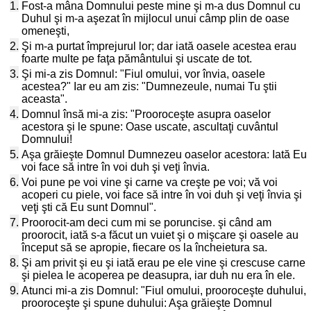
1.
Fost-a mâna Domnului peste mine şi m-a dus Domnul cu
Duhul şi m-a aşezat în mijlocul unui câmp plin de oase
omeneşti,
2.
Şi m-a purtat împrejurul lor; dar iată oasele acestea erau
foarte multe pe faţa pământului şi uscate de tot.
3.
Şi mi-a zis Domnul: "Fiul omului, vor învia, oasele
acestea?" Iar eu am zis: "Dumnezeule, numai Tu ştii
aceasta".
4.
Domnul însă mi-a zis: "Prooroceşte asupra oaselor
acestora şi le spune: Oase uscate, ascultaţi cuvântul
Domnului!
5.
Aşa grăieşte Domnul Dumnezeu oaselor acestora: Iată Eu
voi face să intre în voi duh şi veţi învia.
6.
Voi pune pe voi vine şi carne va creşte pe voi; vă voi
acoperi cu piele, voi face să intre în voi duh şi veţi învia şi
veţi şti că Eu sunt Domnul".
7.
Proorocit-am deci cum mi se poruncise. şi când am
proorocit, iată s-a făcut un vuiet şi o mişcare şi oasele au
început să se apropie, fiecare os la încheietura sa.
8.
Şi am privit şi eu şi iată erau pe ele vine şi crescuse carne
şi pielea le acoperea pe deasupra, iar duh nu era în ele.
9.
Atunci mi-a zis Domnul: "Fiul omului, prooroceşte duhului,
prooroceşte şi spune duhului: Aşa grăieşte Domnul