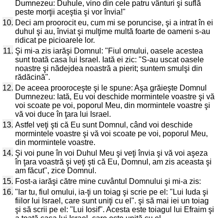
Dumnezeu: Duhule, vino din cele patru vânturi şi suflă
peste morţii aceştia şi vor învia!"
10.
Deci am proorocit eu, cum mi se poruncise, şi a intrat în ei
duhul şi au, înviat şi mulţime multă foarte de oameni s-au
ridicat pe picioarele lor.
11.
Şi mi-a zis iarăşi Domnul: "Fiul omului, oasele acestea
sunt toată casa lui Israel. Iată ei zic: "S-au uscat oasele
noastre şi nădejdea noastră a pierit; suntem smulşi din
rădăcină".
12.
De aceea prooroceşte şi le spune: Aşa grăieşte Domnul
Dumnezeu: Iată, Eu voi deschide mormintele voastre şi vă
voi scoate pe voi, poporul Meu, din mormintele voastre şi
vă voi duce în ţara lui Israel.
13.
Astfel veţi şti că Eu sunt Domnul, când voi deschide
mormintele voastre şi vă voi scoate pe voi, poporul Meu,
din mormintele voastre.
14.
Şi voi pune în voi Duhul Meu şi veţi învia şi vă voi aşeza
în ţara voastră şi veţi şti că Eu, Domnul, am zis aceasta şi
am făcut", zice Domnul.
15.
Fost-a iarăşi către mine cuvântul Domnului şi mi-a zis:
16.
"Iar tu, fiul omului, ia-ţi un toiag şi scrie pe el: "Lui Iuda şi
fiilor lui Israel, care sunt uniţi cu el". şi să mai iei un toiag
şi să scrii pe el: "Lui Iosif". Acesta este toiagul lui Efraim şi