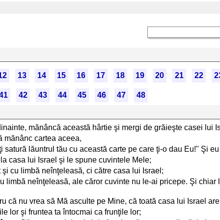
12
13
14
15
16
17
18
19
20
21
22
2
41
42
43
44
45
46
47
48
inainte, mănâncă această hârtie şi mergi de grăieşte casei lui Is
să mănânc cartea aceea,
i-ţi satură lăuntrul tău cu această carte pe care ţi-o dau Eu!" Şi
la casa lui Israel şi le spune cuvintele Mele;
şi cu limbă neînţeleasă, ci către casa lui Israel;
limbă neînţeleasă, ale căror cuvinte nu le-ai pricepe. Şi chiar la
ru că nu vrea să Mă asculte pe Mine, că toată casa lui Israel are 
e lor şi fruntea ta întocmai ca frunţile lor;