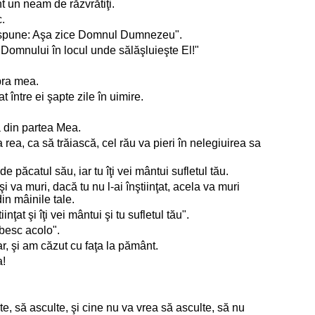
nt un neam de răzvrătiţi.
c.
 şi le spune: Aşa zice Domnul Dumnezeu".
 Domnului în locul unde sălăşluieşte El!"
pra mea.
 între ei şapte zile în uimire.
ca din partea Mea.
ea rea, ca să trăiască, cel rău va pieri în nelegiuirea sa
de păcatul său, iar tu îţi vei mântui sufletul tău.
va muri, dacă tu nu l-ai înştiinţat, acela va muri
in mâinile tale.
nţat şi îţi vei mântui şi tu sufletul tău".
rbesc acolo".
r, şi am căzut cu faţa la pământ.
a!
e, să asculte, şi cine nu va vrea să asculte, să nu