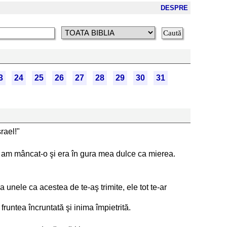
DESPRE
3
24
25
26
27
28
29
30
31
rael!"
 eu am mâncat-o şi era în gura mea dulce ca mierea.
 unele ca acestea de te-aş trimite, ele tot te-ar
fruntea încruntată şi inima împietrită.