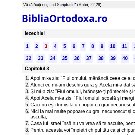
Vă rătăciţi neştiind Scripturile" (Matei, 22,29)
BibliaOrtodoxa.ro
Iezechiel
1
2
3
4
5
6
7
8
9
10
11
32
33
34
35
36
37
38
39
40
Capitolul 3
1.
Apoi mi-a zis: "Fiul omului, mănâncă ceea ce ai d
2.
Atunci eu mi-am deschis gura şi Acela mi-a dat 
3.
Şi mi-a zis: "Fiul omului, hrăneşte-ţi pântecele ş
4.
Apoi Acela mi-a zis: "Fiul omului, scoală şi mergi 
5.
Căci nu eşti trimis la un popor cu grai necunoscut 
6.
Nici la mai multe popoare cu grai necunoscut şi cu 
asculta;
7.
Casa lui Israel însă nu va vrea să te asculte, pent
8.
Pentru aceasta voi împietri chipul tău ca şi chipuril