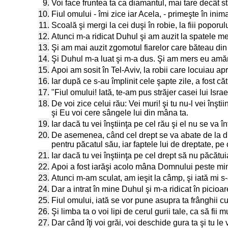
9.
Voi face fruntea ta ca diamantul, mai tare decât stâ
10.
Fiul omului - îmi zice iar Acela, - primeşte în inim
11.
Scoală şi mergi la cei duşi în robie, la fiii poporu
12.
Atunci m-a ridicat Duhul şi am auzit la spatele m
13.
Şi am mai auzit zgomotul fiarelor care băteau din ar
14.
Şi Duhul m-a luat şi m-a dus. Şi am mers eu amărâ
15.
Apoi am sosit în Tel-Aviv, la robii care locuiau ap
16.
Iar după ce s-au împlinit cele şapte zile, a fost c
17.
"Fiul omului! Iată, te-am pus străjer casei lui Isra
18.
De voi zice celui rău: Vei muri! şi tu nu-l vei înşti
şi Eu voi cere sângele lui din mâna ta.
19.
Iar dacă tu vei înştiinţa pe cel rău şi el nu se va î
20.
De asemenea, când cel drept se va abate de la drep
pentru păcatul său, iar faptele lui de dreptate, pe 
21.
Iar dacă tu vei înştiinţa pe cel drept să nu păcătuias
22.
Apoi a fost iarăşi acolo mâna Domnului peste mine
23.
Atunci m-am sculat, am ieşit la câmp, şi iată mi 
24.
Dar a intrat în mine Duhul şi m-a ridicat în picioar
25.
Fiul omului, iată se vor pune asupra ta frânghii cu c
26.
Şi limba ta o voi lipi de cerul gurii tale, ca să fii
27.
Dar când îţi voi grăi, voi deschide gura ta şi tu 