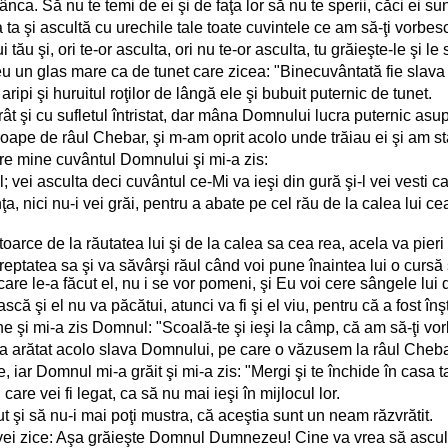
nca. Să nu te temi de ei şi de faţa lor să nu te sperii, căci ei su
a ta şi ascultă cu urechile tale toate cuvintele ce am să-ţi vorbes
lui tău şi, ori te-or asculta, ori nu te-or asculta, tu grăieşte-le
eu un glas mare ca de tunet care zicea: "Binecuvântată fie slava
ipi şi huruitul roţilor de lângă ele şi bubuit puternic de tunet.
t şi cu sufletul întristat, dar mâna Domnului lucra puternic asu
roape de râul Chebar, şi m-am oprit acolo unde trăiau ei şi am stat
ătre mine cuvântul Domnului şi mi-a zis:
el; vei asculta deci cuvântul ce-Mi va ieşi din gură şi-l vei vesti 
inţa, nici nu-i vei grăi, pentru a abate pe cel rău de la calea lui c
ntoarce de la răutatea lui şi de la calea sa cea rea, acela va pieri 
tatea sa şi va săvârşi răul când voi pune înaintea lui o cursă şi 
care le-a făcut el, nu i se vor pomeni, şi Eu voi cere sângele lui d
că şi el nu va păcătui, atunci va fi şi el viu, pentru că a fost înştii
 şi mi-a zis Domnul: "Scoală-te şi ieşi la câmp, că am să-ţi vo
s-a arătat acolo slava Domnului, pe care o văzusem la râul Cheba
e, iar Domnul mi-a grăit şi mi-a zis: "Mergi şi te închide în casa t
are vei fi legat, ca să nu mai ieşi în mijlocul lor.
 mut şi să nu-i mai poţi mustra, că aceştia sunt un neam răzvrătit.
le vei zice: Aşa grăieşte Domnul Dumnezeu! Cine va vrea să ascult