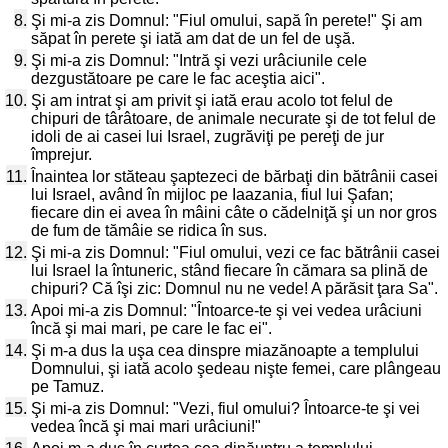
8.
Şi mi-a zis Domnul: "Fiul omului, sapă în perete!" Şi am
săpat în perete şi iată am dat de un fel de uşă.
9.
Şi mi-a zis Domnul: "Intră şi vezi urâciunile cele
dezgustătoare pe care le fac aceştia aici".
10.
Şi am intrat şi am privit şi iată erau acolo tot felul de
chipuri de târâtoare, de animale necurate şi de tot felul de
idoli de ai casei lui Israel, zugrăviţi pe pereţi de jur
împrejur.
11.
Înaintea lor stăteau şaptezeci de bărbaţi din bătrânii casei
lui Israel, având în mijloc pe Iaazania, fiul lui Şafan;
fiecare din ei avea în mâini câte o cădelniţă şi un nor gros
de fum de tămâie se ridica în sus.
12.
Şi mi-a zis Domnul: "Fiul omului, vezi ce fac bătrânii casei
lui Israel la întuneric, stând fiecare în cămara sa plină de
chipuri? Că îşi zic: Domnul nu ne vede! A părăsit ţara Sa".
13.
Apoi mi-a zis Domnul: "Întoarce-te şi vei vedea urâciuni
încă şi mai mari, pe care le fac ei".
14.
Şi m-a dus la uşa cea dinspre miazănoapte a templului
Domnului, şi iată acolo şedeau nişte femei, care plângeau
pe Tamuz.
15.
Şi mi-a zis Domnul: "Vezi, fiul omului? Întoarce-te şi vei
vedea încă şi mai mari urâciuni!"