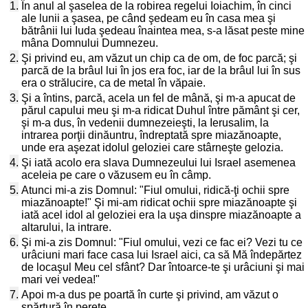
1.
În anul al şaselea de la robirea regelui Ioiachim, în cinci
ale lunii a şasea, pe când şedeam eu în casa mea şi
bătrânii lui Iuda şedeau înaintea mea, s-a lăsat peste mine
mâna Domnului Dumnezeu.
2.
Şi privind eu, am văzut un chip ca de om, de foc parcă; şi
parcă de la brâul lui în jos era foc, iar de la brâul lui în sus
era o strălucire, ca de metal în văpaie.
3.
Şi a întins, parcă, acela un fel de mână, şi m-a apucat de
părul capului meu şi m-a ridicat Duhul între pământ şi cer,
şi m-a dus, în vedenii dumnezeieşti, la Ierusalim, la
intrarea porţii dinăuntru, îndreptată spre miazănoapte,
unde era aşezat idolul geloziei care stârneşte gelozia.
4.
Şi iată acolo era slava Dumnezeului lui Israel asemenea
aceleia pe care o văzusem eu în câmp.
5.
Atunci mi-a zis Domnul: "Fiul omului, ridică-ţi ochii spre
miazănoapte!" Şi mi-am ridicat ochii spre miazănoapte şi
iată acel idol al geloziei era la uşa dinspre miazănoapte a
altarului, la intrare.
6.
Şi mi-a zis Domnul: "Fiul omului, vezi ce fac ei? Vezi tu ce
urâciuni mari face casa lui Israel aici, ca să Mă îndepărtez
de locaşul Meu cel sfânt? Dar întoarce-te şi urâciuni şi mai
mari vei vedea!"
7.
Apoi m-a dus pe poartă în curte şi privind, am văzut o
spărtură în perete.