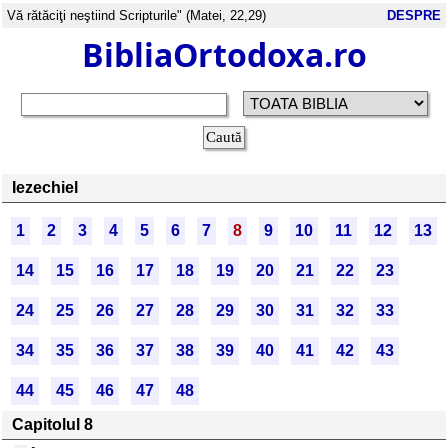
Vă rătăciţi neştiind Scripturile" (Matei, 22,29)
DESPRE
BibliaOrtodoxa.ro
Iezechiel
1
2
3
4
5
6
7
8
9
10
11
12
13
14
15
16
17
18
19
20
21
22
23
24
25
26
27
28
29
30
31
32
33
34
35
36
37
38
39
40
41
42
43
44
45
46
47
48
Capitolul 8