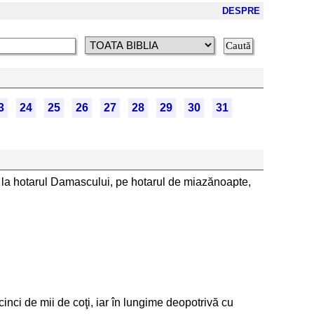
DESPRE
3
24
25
26
27
28
29
30
31
n la hotarul Damascului, pe hotarul de miazănoapte,
cinci de mii de coţi, iar în lungime deopotrivă cu