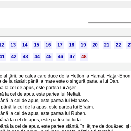
12
13
14
15
16
17
18
19
20
21
22
2
41
42
43
44
45
46
47
48
e al ţării, pe calea care duce de la Hetlon la Hamat, Haţar-Eno
de la răsărit până la mare este o singură parte, a lui Dan.
ă la cel de apus, este partea lui Aşer.
ă la cel de apus, este partea lui Neftali.
 până la cel de apus, este partea lui Manase.
 până la cel de la apus, este partea lui Efraim.
 până la cel de apus, este partea lui Ruben.
până la cel de apus, este partea lui Iuda.
t până la cel de apus, este partea sfântă, în lăţime de douăzeci şi 