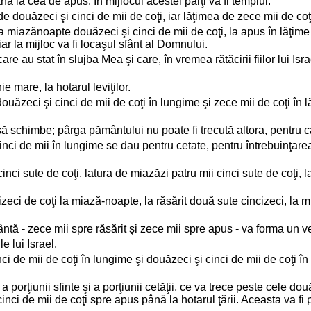
ână la cea de apus. În mijlocul acestei părţi va fi templul.
e douăzeci şi cinci de mii de coţi, iar lăţimea de zece mii de coţ
la miazănoapte douăzeci şi cinci de mii de coţi, la apus în lăţime 
ar la mijloc va fi locaşul sfânt al Domnului.
 care au stat în slujba Mea şi care, în vremea rătăcirii fiilor lui I
e mare, la hotarul leviţilor.
 douăzeci şi cinci de mii de coţi în lungime şi zece mii de coţi în 
 să schimbe; pârga pământului nu poate fi trecută altora, pentru c
cinci de mii în lungime se dau pentru cetate, pentru întrebuinţare
nci sute de coţi, latura de miazăzi patru mii cinci sute de coţi, la
izeci de coţi la miază-noapte, la răsărit două sute cincizeci, la
ntă - zece mii spre răsărit şi zece mii spre apus - va forma un v
e lui Israel.
i de mii de coţi în lungime şi douăzeci şi cinci de mii de coţi în
a porţiunii sfinte şi a porţiunii cetăţii, ce va trece peste cele dou
cinci de mii de coţi spre apus până la hotarul ţării. Aceasta va fi 