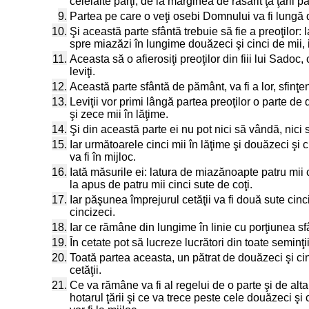
celelalte părţi, de la marginea de răsărit ţa ţării p
9.
Partea pe care o veţi osebi Domnului va fi lungă d
10.
Şi această parte sfântă trebuie să fie a preoţilor: 
spre miazăzi în lungime douăzeci şi cinci de mii, i
11.
Aceasta să o afierosiţi preoţilor din fiii lui Sadoc,
leviţi.
12.
Această parte sfântă de pământ, va fi a lor, sfinţeni
13.
Leviţii vor primi lângă partea preoţilor o parte de
şi zece mii în lăţime.
14.
Şi din această parte ei nu pot nici să vândă, nici
15.
Iar următoarele cinci mii în lăţime şi douăzeci şi 
va fi în mijloc.
16.
Iată măsurile ei: latura de miazănoapte patru mii ci
la apus de patru mii cinci sute de coţi.
17.
Iar păşunea împrejurul cetăţii va fi două sute cinc
cincizeci.
18.
Iar ce rămâne din lungime în linie cu porţiunea sfâ
19.
În cetate pot să lucreze lucrători din toate seminţiil
20.
Toată partea aceasta, un pătrat de douăzeci şi cinc
cetăţii.
21.
Ce va rămâne va fi al regelui de o parte şi de alta 
hotarul ţării şi ce va trece peste cele douăzeci şi 