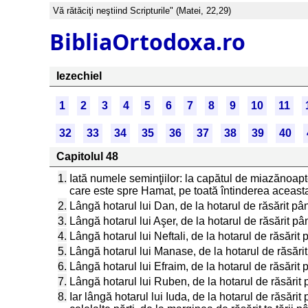
Vă rătăciţi neştiind Scripturile" (Matei, 22,29)
BibliaOrtodoxa.ro
Iezechiel
1
2
3
4
5
6
7
8
9
10
11
32
33
34
35
36
37
38
39
40
Capitolul 48
1.
Iată numele seminţiilor: la capătul de miazănoapt
care este spre Hamat, pe toată întinderea aceasta 
2.
Lângă hotarul lui Dan, de la hotarul de răsărit pân
3.
Lângă hotarul lui Aşer, de la hotarul de răsărit pân
4.
Lângă hotarul lui Neftali, de la hotarul de răsărit
5.
Lângă hotarul lui Manase, de la hotarul de răsărit
6.
Lângă hotarul lui Efraim, de la hotarul de răsărit
7.
Lângă hotarul lui Ruben, de la hotarul de răsărit 
8.
Iar lângă hotarul lui Iuda, de la hotarul de răsări