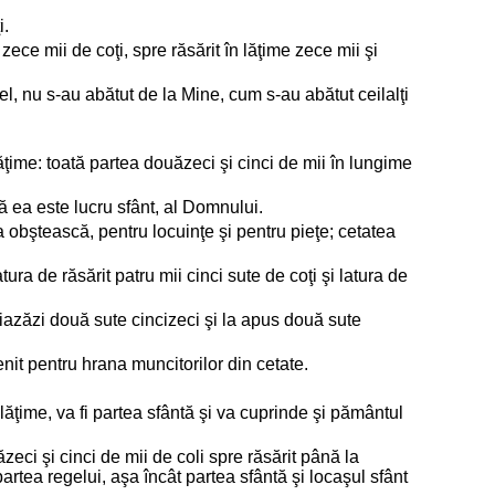
i.
zece mii de coţi, spre răsărit în lăţime zece mii şi
srael, nu s-au abătut de la Mine, cum s-au abătut ceilalţi
lăţime: toată partea douăzeci şi cinci de mii în lungime
ă ea este lucru sfânt, al Domnului.
a obştească, pentru locuinţe şi pentru pieţe; cetatea
tura de răsărit patru mii cinci sute de coţi şi latura de
 miazăzi două sute cincizeci şi la apus două sute
enit pentru hrana muncitorilor din cetate.
 lăţime, va fi partea sfântă şi va cuprinde şi pământul
ăzeci şi cinci de mii de coli spre răsărit până la
partea regelui, aşa încât partea sfântă şi locaşul sfânt