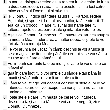
1.
În anul al doisprezecelea de la robirea lui Ioiachim, în luna
a douăsprezecea, în ziua întâi a acestei luni, a fost către
mine cuvântul Domnului şi mi-a zis:
2.
"Fiul omului, ridică plângere asupra lui Faraon, regele
Egiptului, şi spune-i: Leu al neamurilor, iată-te nimicit. Tu
erai ca un crocodil în ape, tu suflai din nările tale, tu
tulburai apele cu picioarele tale şi întărâtai valurile lor.
3.
Aşa zice Domnul Dumnezeu: Cu putere voi arunca asupra
ta mreaja Mea în adunarea a multor popoare şi ele te vor
târî afară cu mreaja Mea.
4.
Te voi arunca pe uscat, în câmp deschis te voi arunca şi
se vor aşeza pe tine toate păsările cerului şi se vor sătura
cu tine toate fiarele pământului.
5.
Voi împărţi cărnurile tale pe munţi şi văile le voi umple cu
stârvul tău.
6.
ţara în care înoţi tu o voi umple cu sângele tău până în
munţi şi văgăunile lor vor fi umplute cu tine.
7.
Când te vei stinge, voi acoperi cerurile şi stelele lor le voi
întuneca; soarele îl voi acoperi cu nor şi luna nu va mai
lumina cu lumina sa.
8.
Toate stelele care luminează pe cer le voi întuneca
deasupra ta şi asupra ţării tale voi aduce negură, zice
Domnul Dumnezeu.