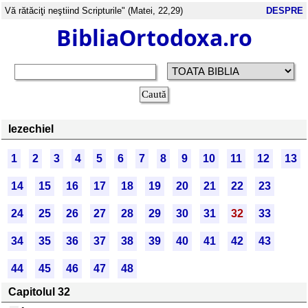
Vă rătăciţi neştiind Scripturile" (Matei, 22,29)
DESPRE
BibliaOrtodoxa.ro
Iezechiel
1
2
3
4
5
6
7
8
9
10
11
12
13
14
15
16
17
18
19
20
21
22
23
24
25
26
27
28
29
30
31
32
33
34
35
36
37
38
39
40
41
42
43
44
45
46
47
48
Capitolul 32