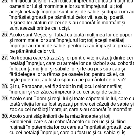
25.
În mijlocul ucişilor l-am culcat împreună cu toată mulţimea
oamenilor lui şi mormintele lor sunt împrejurul lui; toţi
aceşti netăiaţi împrejur sunt ucişi de sabie; şi după cum au
împrăştiat groază pe pământul celor vii, aşa îşi poartă
ruşinea lor alături de cei ce s-au coborât în mormânt şi
sunt aşezaţi printre cei ucişi.
26.
Acolo sunt Meşec şi Tubal cu toată mulţimea lor de popor
şi mormintele lor sunt împrejurul lor; toţi aceşti netăiaţi
împrejur au murit de sabie, pentru că au împrăştiat groază
pe pământul celor vii.
27.
Nu trebuia oare să zacă şi ei printre vitejii căzuţi dintre cei
netăiaţi împrejur, care cu armele lor de război s-au coborât
în locuinţa morţilor şi săbiile lor şi le-au pus sub cap şi
fărădelegea lor a rămas pe oasele lor, pentru că ei, ca
nişte puternici, au fost o spaimă pe pământul celor vii?
28.
Şi tu, Faraoane, vei fi zdrobit în mijlocul celor netăiaţi
împrejur şi vei zăcea împreună cu cei ucişi de sabie.
29.
Acolo sunt Edom şi regii lui şi toate căpeteniile lui, care cu
toată vitejia lor au fost aşezaţi printre cei căzuţi de sabie şi
zac cu cei netăiaţi împrejur, care s-au coborât în mormânt.
30.
Acolo sunt stăpânitorii de la miazănoapte şi toţi
Sidonienii, care s-au coborât acolo cu cei ucişi şi, fiind
ruşinaţi în puternicia lor cu care au împrăştiat groază, zac
cu cei netăiaţi împrejur, care au fost ucişi cu sabia şi îşi