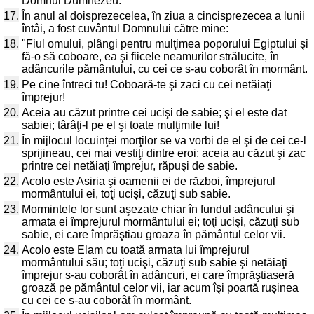
Domnul Dumnezeu.
17.
În anul al doisprezecelea, în ziua a cincisprezecea a lunii
întâi, a fost cuvântul Domnului către mine:
18.
"Fiul omului, plângi pentru mulţimea poporului Egiptului şi
fă-o să coboare, ea şi fiicele neamurilor strălucite, în
adâncurile pământului, cu cei ce s-au coborât în mormânt.
19.
Pe cine întreci tu! Coboară-te şi zaci cu cei netăiaţi
împrejur!
20.
Aceia au căzut printre cei ucişi de sabie; şi el este dat
sabiei; târâţi-l pe el şi toate mulţimile lui!
21.
În mijlocul locuinţei morţilor se va vorbi de el şi de cei ce-l
sprijineau, cei mai vestiţi dintre eroi; aceia au căzut şi zac
printre cei netăiaţi împrejur, răpuşi de sabie.
22.
Acolo este Asiria şi oamenii ei de război, împrejurul
mormântului ei, toţi ucişi, căzuţi sub sabie.
23.
Mormintele lor sunt aşezate chiar în fundul adâncului şi
armata ei împrejurul mormântului ei; toţi ucişi, căzuţi sub
sabie, ei care împrăştiau groaza în pământul celor vii.
24.
Acolo este Elam cu toată armata lui împrejurul
mormântului său; toţi ucişi, căzuţi sub sabie şi netăiaţi
împrejur s-au coborât în adâncuri, ei care împrăştiaseră
groază pe pământul celor vii, iar acum îşi poartă ruşinea
cu cei ce s-au coborât în mormânt.