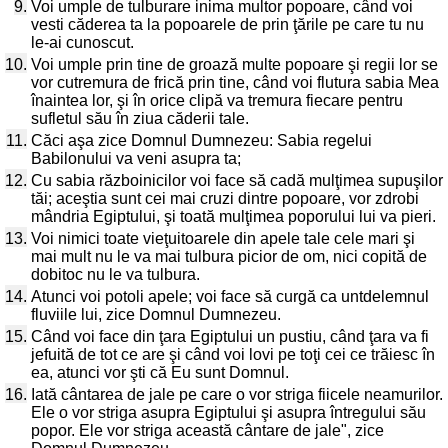
9.
Voi umple de tulburare inima multor popoare, când voi
vesti căderea ta la popoarele de prin ţările pe care tu nu
le-ai cunoscut.
10.
Voi umple prin tine de groază multe popoare şi regii lor se
vor cutremura de frică prin tine, când voi flutura sabia Mea
înaintea lor, şi în orice clipă va tremura fiecare pentru
sufletul său în ziua căderii tale.
11.
Căci aşa zice Domnul Dumnezeu: Sabia regelui
Babilonului va veni asupra ta;
12.
Cu sabia războinicilor voi face să cadă mulţimea supuşilor
tăi; aceştia sunt cei mai cruzi dintre popoare, vor zdrobi
mândria Egiptului, şi toată mulţimea poporului lui va pieri.
13.
Voi nimici toate vieţuitoarele din apele tale cele mari şi
mai mult nu le va mai tulbura picior de om, nici copită de
dobitoc nu le va tulbura.
14.
Atunci voi potoli apele; voi face să curgă ca untdelemnul
fluviile lui, zice Domnul Dumnezeu.
15.
Când voi face din ţara Egiptului un pustiu, când ţara va fi
jefuită de tot ce are şi când voi lovi pe toţi cei ce trăiesc în
ea, atunci vor şti că Eu sunt Domnul.
16.
Iată cântarea de jale pe care o vor striga fiicele neamurilor.
Ele o vor striga asupra Egiptului şi asupra întregului său
popor. Ele vor striga această cântare de jale", zice