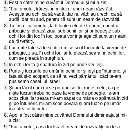
1.
Fost-a către mine cuvântul Domnului şi mi-a zis:
2.
"Fiul omului, trăieşti în mijlocul unui neam răzvrătit.
Aceştia au ochi ca să vadă, dar nu văd; au urechi ca să
audă, dar nu aud, pentru că sunt un neam de răzvrătiţi.
3.
Tu însă, fiul omului, fă-ţi toate cele de trebuinţă pentru
pribegie şi pleacă ziua, sub ochii lor, şi pribegeşte sub
ochii lor din loc în loc, poate vor înţelege că sunt un neam
de răzvrătiţi.
4.
Lucrurile tale să le scoţi cum se scot lucrurile la vreme de
pribegie, ziua, în ochii lor, iar tu pleacă seara, în ochii lor,
cum se pleacă în surghiun.
5.
În ochii lor fă-ţi spărtură în zid pe unde vei ieşi.
6.
Pune-ţi lucrurile pe umăr în ochii lor şi ieşi pe întuneric, şi
faţa să şi-o acoperi, ca să nu vezi pământul, căci te-am
pus semn casei lui Israel".
7.
Şi am făcut cum mi se poruncise: lucrurile mele, ca pe
nişte lucruri trebuincioase la vreme de pribegie, le-am
scos ziua, iar seara mi-am săpat cu mâna o spărtură în zid
şi pe întuneric mi-am scos povara şi am luat-o pe umăr
înaintea ochilor lor.
8.
Apoi a fost către mine cuvântul Domnului dimineaţa şi mi-
a zis:
9.
"Fiul omului, casa lui Israel, neam de răzvrătiţi, nu te-a