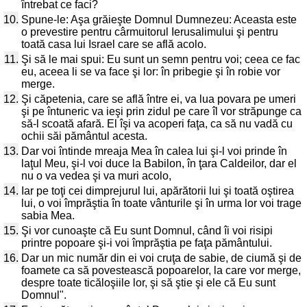
întrebat ce faci?
10.
Spune-le: Aşa grăieşte Domnul Dumnezeu: Aceasta este
o prevestire pentru cârmuitorul Ierusalimului şi pentru
toată casa lui Israel care se află acolo.
11.
Şi să le mai spui: Eu sunt un semn pentru voi; ceea ce fac
eu, aceea li se va face şi lor: în pribegie şi în robie vor
merge.
12.
Şi căpetenia, care se află între ei, va lua povara pe umeri
şi pe întuneric va ieşi prin zidul pe care îl vor străpunge ca
să-l scoată afară. El îşi va acoperi faţa, ca să nu vadă cu
ochii săi pământul acesta.
13.
Dar voi întinde mreaja Mea în calea lui şi-l voi prinde în
laţul Meu, şi-l voi duce la Babilon, în ţara Caldeilor, dar el
nu o va vedea şi va muri acolo,
14.
Iar pe toţi cei dimprejurul lui, apărătorii lui şi toată oştirea
lui, o voi împrăştia în toate vânturile şi în urma lor voi trage
sabia Mea.
15.
Şi vor cunoaşte că Eu sunt Domnul, când îi voi risipi
printre popoare şi-i voi împrăştia pe faţa pământului.
16.
Dar un mic număr din ei voi cruţa de sabie, de ciumă şi de
foamete ca să povestească popoarelor, la care vor merge,
despre toate ticăloşiile lor, şi să ştie şi ele că Eu sunt
Domnul".