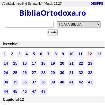
Vă rătăciţi neştiind Scripturile" (Matei, 22,29)
DESPRE
BibliaOrtodoxa.ro
Iezechiel
1
2
3
4
5
6
7
8
9
10
11
12
13
14
15
16
17
18
19
20
21
22
23
24
25
26
27
28
29
30
31
32
33
34
35
36
37
38
39
40
41
42
43
44
45
46
47
48
Capitolul 12