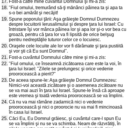
17.
Fost-a către mine cuvântul Domnului şi mi-a zis:
18.
"Fiul omului, tremurând să-ţi mănânci pâinea ta şi apa ta
s-o bei amărât şi necăjit!
19.
Spune poporului ţării: Aşa grăieşte Domnul Dumnezeu
despre locuitorii Ierusalimului şi despre ţara lui Israel: Cu
întristare îşi vor mânca pâinea lor şi apa lor şi-o vor bea cu
groază, pentru că ţara lor va fi lipsită de orice belşug
pentru nedreptăţile tuturor celor ce o locuiesc.
20.
Oraşele cele locuite ale lor vor fi dărâmate şi ţara pustiită
şi vor şti că Eu sunt Domnul".
21.
Fost-a cuvântul Domnului către mine şi mi-a zis:
22.
"Fiul omului, ce înseamnă zicătoarea care este la voi, în
ţara lui Israel: "Zilele se prelungesc şi orice vedenie
proorocească a pierit?"
23.
De aceea spune-le: Aşa grăieşte Domnul Dumnezeu:
Nimici-voi această zicătoare şi o asemenea zicătoare nu
se va mai auzi în ţara lui Israel. Spune-le însă că aproape
este vremea şi toată vedenia proorocească se va împlini.
24.
Că nu va mai rămâne zadarnică nici o vedenie
proorocească şi nici o proorocie nu va mai fi mincinoasă
în casa lui Israel.
25.
Căci Eu, Eu Domnul grăiesc, şi cuvântul care-l spun Eu
se va împlini şi nu se va schimba. Neam de răzvrătiţi, în