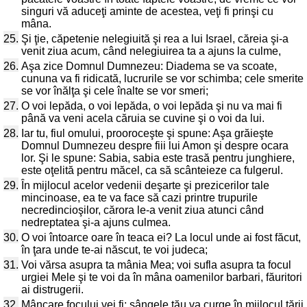
singuri vă aduceţi aminte de acestea, veţi fi prinşi cu
mâna.
25.
Şi ţie, căpetenie nelegiuită şi rea a lui Israel, căreia şi-a
venit ziua acum, când nelegiuirea ta a ajuns la culme,
26.
Aşa zice Domnul Dumnezeu: Diadema se va scoate,
cununa va fi ridicată, lucrurile se vor schimba; cele smerite
se vor înălţa şi cele înalte se vor smeri;
27.
O voi lepăda, o voi lepăda, o voi lepăda şi nu va mai fi
până va veni acela căruia se cuvine şi o voi da lui.
28.
Iar tu, fiul omului, prooroceşte şi spune: Aşa grăieşte
Domnul Dumnezeu despre fiii lui Amon şi despre ocara
lor. Şi le spune: Sabia, sabia este trasă pentru junghiere,
este oţelită pentru măcel, ca să scânteieze ca fulgerul.
29.
În mijlocul acelor vedenii deşarte şi prezicerilor tale
mincinoase, ea te va face să cazi printre trupurile
necredincioşilor, cărora le-a venit ziua atunci când
nedreptatea şi-a ajuns culmea.
30.
O voi întoarce oare în teaca ei? La locul unde ai fost făcut,
în ţara unde te-ai născut, te voi judeca;
31.
Voi vărsa asupra ta mânia Mea; voi sufla asupra ta focul
urgiei Mele şi te voi da în mâna oamenilor barbari, făuritori
ai distrugerii.
32.
Mâncare focului vei fi; sângele tău va curge în mijlocul ţării