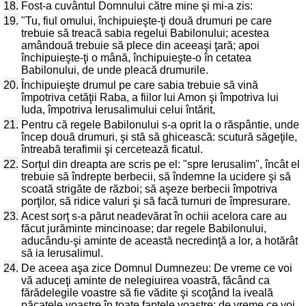
18.
Fost-a cuvântul Domnului către mine şi mi-a zis:
19.
"Tu, fiul omului, închipuieşte-ţi două drumuri pe care
trebuie să treacă sabia regelui Babilonului; acestea
amândouă trebuie să plece din aceeaşi ţară; apoi
închipuieşte-ţi o mână, închipuieşte-o în cetatea
Babilonului, de unde pleacă drumurile.
20.
Închipuieşte drumul pe care sabia trebuie să vină
împotriva cetăţii Raba, a fiilor lui Amon şi împotriva lui
Iuda, împotriva Ierusalimului celui întărit,
21.
Pentru că regele Babilonului s-a oprit la o răspântie, unde
încep două drumuri, şi stă să ghicească: scutură săgeţile,
întreabă terafimii şi cercetează ficatul.
22.
Sorţul din dreapta are scris pe el: "spre Ierusalim", încât el
trebuie să îndrepte berbecii, să îndemne la ucidere şi să
scoată strigăte de război; să aşeze berbecii împotriva
porţilor, să ridice valuri şi să facă turnuri de împresurare.
23.
Acest sorţ s-a părut neadevărat în ochii acelora care au
făcut jurăminte mincinoase; dar regele Babilonului,
aducându-şi aminte de această necredinţă a lor, a hotărât
să ia Ierusalimul.
24.
De aceea aşa zice Domnul Dumnezeu: De vreme ce voi
vă aduceţi aminte de nelegiuirea voastră, făcând ca
fărădelegile voastre să fie vădite şi scoţând la iveală
păcatele voastre în toate faptele voastre; de vreme ce voi