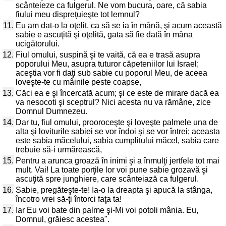
scânteieze ca fulgerul. Ne vom bucura, oare, că sabia
fiului meu dispreţuieşte tot lemnul?
11.
Eu am dat-o la oţelit, ca să se ia în mână, şi acum această
sabie e ascuţită şi oţelită, gata să fie dată în mâna
ucigătorului.
12.
Fiul omului, suspină şi te vaită, că ea e trasă asupra
poporului Meu, asupra tuturor căpeteniilor lui Israel;
aceştia vor fi daţi sub sabie cu poporul Meu, de aceea
loveşte-te cu mâinile peste coapse,
13.
Căci ea e şi încercată acum; şi ce este de mirare dacă ea
va nesocoti şi sceptrul? Nici acesta nu va rămâne, zice
Domnul Dumnezeu.
14.
Dar tu, fiul omului, prooroceşte şi loveşte palmele una de
alta şi loviturile sabiei se vor îndoi şi se vor întrei; aceasta
este sabia măcelului, sabia cumplitului măcel, sabia care
trebuie să-i urmărească,
15.
Pentru a arunca groază în inimi şi a înmulţi jertfele tot mai
mult. Vai! La toate porţile lor voi pune sabie grozavă şi
ascuţită spre junghiere, care scânteiază ca fulgerul.
16.
Sabie, pregăteşte-te! Ia-o la dreapta şi apucă la stânga,
încotro vrei să-ţi întorci faţa ta!
17.
Iar Eu voi bate din palme şi-Mi voi potoli mânia. Eu,
Domnul, grăiesc acestea".