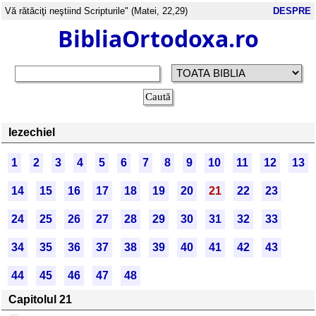
Vă rătăciţi neştiind Scripturile" (Matei, 22,29)
DESPRE
BibliaOrtodoxa.ro
Iezechiel
1
2
3
4
5
6
7
8
9
10
11
12
13
14
15
16
17
18
19
20
21
22
23
24
25
26
27
28
29
30
31
32
33
34
35
36
37
38
39
40
41
42
43
44
45
46
47
48
Capitolul 21