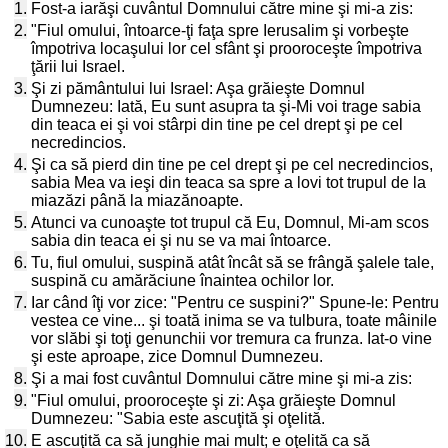
1.
Fost-a iarăşi cuvântul Domnului către mine şi mi-a zis:
2.
"Fiul omului, întoarce-ţi faţa spre Ierusalim şi vorbeşte
împotriva locaşului lor cel sfânt şi prooroceşte împotriva
ţării lui Israel.
3.
Şi zi pământului lui Israel: Aşa grăieşte Domnul
Dumnezeu: Iată, Eu sunt asupra ta şi-Mi voi trage sabia
din teaca ei şi voi stârpi din tine pe cel drept şi pe cel
necredincios.
4.
Şi ca să pierd din tine pe cel drept şi pe cel necredincios,
sabia Mea va ieşi din teaca sa spre a lovi tot trupul de la
miazăzi până la miazănoapte.
5.
Atunci va cunoaşte tot trupul că Eu, Domnul, Mi-am scos
sabia din teaca ei şi nu se va mai întoarce.
6.
Tu, fiul omului, suspină atât încât să se frângă şalele tale,
suspină cu amărăciune înaintea ochilor lor.
7.
Iar când îţi vor zice: "Pentru ce suspini?" Spune-le: Pentru
vestea ce vine... şi toată inima se va tulbura, toate mâinile
vor slăbi şi toţi genunchii vor tremura ca frunza. Iat-o vine
şi este aproape, zice Domnul Dumnezeu.
8.
Şi a mai fost cuvântul Domnului către mine şi mi-a zis:
9.
"Fiul omului, prooroceşte şi zi: Aşa grăieşte Domnul
Dumnezeu: "Sabia este ascuţită şi oţelită.
10.
E ascuţită ca să junghie mai mult; e oţelită ca să