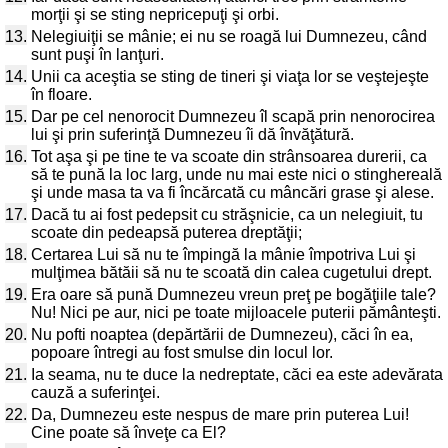
morţii şi se sting nepricepuţi şi orbi.
13.
Nelegiuiţii se mânie; ei nu se roagă lui Dumnezeu, când
sunt puşi în lanţuri.
14.
Unii ca aceştia se sting de tineri şi viaţa lor se veştejeşte
în floare.
15.
Dar pe cel nenorocit Dumnezeu îl scapă prin nenorocirea
lui şi prin suferinţă Dumnezeu îi dă învăţătură.
16.
Tot aşa şi pe tine te va scoate din strânsoarea durerii, ca
să te pună la loc larg, unde nu mai este nici o stinghereală
şi unde masa ta va fi încărcată cu mâncări grase şi alese.
17.
Dacă tu ai fost pedepsit cu străşnicie, ca un nelegiuit, tu
scoate din pedeapsă puterea dreptăţii;
18.
Certarea Lui să nu te împingă la mânie împotriva Lui şi
mulţimea bătăii să nu te scoată din calea cugetului drept.
19.
Era oare să pună Dumnezeu vreun preţ pe bogăţiile tale?
Nu! Nici pe aur, nici pe toate mijloacele puterii pământeşti.
20.
Nu pofti noaptea (depărtării de Dumnezeu), căci în ea,
popoare întregi au fost smulse din locul lor.
21.
Ia seama, nu te duce la nedreptate, căci ea este adevărata
cauză a suferinţei.
22.
Da, Dumnezeu este nespus de mare prin puterea Lui!
Cine poate să înveţe ca El?