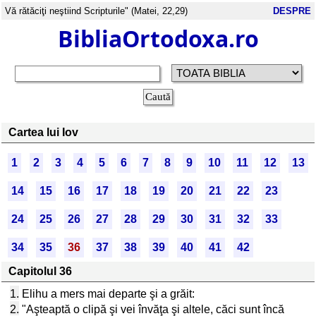
Vă rătăciţi neştiind Scripturile" (Matei, 22,29)
DESPRE
BibliaOrtodoxa.ro
Cartea lui Iov
1
2
3
4
5
6
7
8
9
10
11
12
13
14
15
16
17
18
19
20
21
22
23
24
25
26
27
28
29
30
31
32
33
34
35
36
37
38
39
40
41
42
Capitolul 36
1.
Elihu a mers mai departe şi a grăit:
2.
"Aşteaptă o clipă şi vei învăţa şi altele, căci sunt încă