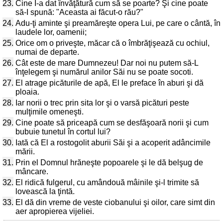
23.
Cine I-a dat învăţătură cum să se poarte? Şi cine poate
să-I spună: "Aceasta ai făcut-o rău?"
24.
Adu-ţi aminte şi preamăreşte opera Lui, pe care o cântă, în
laudele lor, oamenii;
25.
Orice om o priveşte, măcar că o îmbrăţişează cu ochiul,
numai de departe.
26.
Cât este de mare Dumnezeu! Dar noi nu putem să-L
înţelegem şi numărul anilor Săi nu se poate socoti.
27.
El atrage picăturile de apă, El le preface în aburi şi dă
ploaia.
28.
Iar norii o trec prin sita lor şi o varsă picături peste
mulţimile omeneşti.
29.
Cine poate să priceapă cum se desfăşoară norii şi cum
bubuie tunetul în cortul lui?
30.
Iată că El a rostogolit aburii Săi şi a acoperit adâncimile
mării.
31.
Prin el Domnul hrăneşte popoarele şi le dă belşug de
mâncare.
32.
El ridică fulgerul, cu amândouă mâinile şi-l trimite să
lovească la ţintă.
33.
El dă din vreme de veste ciobanului şi oilor, care simt din
aer apropierea vijeliei.