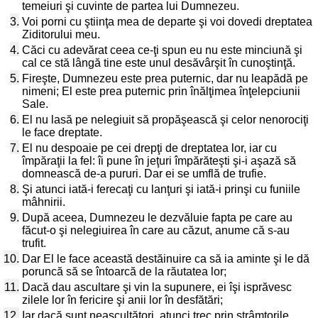
temeiuri şi cuvinte de partea lui Dumnezeu.
3.
Voi porni cu ştiinţa mea de departe şi voi dovedi dreptatea
Ziditorului meu.
4.
Căci cu adevărat ceea ce-ţi spun eu nu este minciună şi
cal ce stă lângă tine este unul desăvârşit în cunoştinţă.
5.
Fireşte, Dumnezeu este prea puternic, dar nu leapădă pe
nimeni; El este prea puternic prin înălţimea înţelepciunii
Sale.
6.
El nu lasă pe nelegiuit să propăşească şi celor nenorociţi
le face dreptate.
7.
El nu despoaie pe cei drepţi de dreptatea lor, iar cu
împăraţii la fel: îi pune în jeţuri împărăteşti şi-i aşază să
domnească de-a pururi. Dar ei se umflă de trufie.
8.
Şi atunci iată-i ferecaţi cu lanţuri şi iată-i prinşi cu funiile
mâhnirii.
9.
După aceea, Dumnezeu le dezvăluie fapta pe care au
făcut-o şi nelegiuirea în care au căzut, anume că s-au
trufit.
10.
Dar El le face această destăinuire ca să ia aminte şi le dă
poruncă să se întoarcă de la răutatea lor;
11.
Dacă dau ascultare şi vin la supunere, ei îşi isprăvesc
zilele lor în fericire şi anii lor în desfătări;
12.
Iar dacă sunt neascultători, atunci trec prin strâmtorile