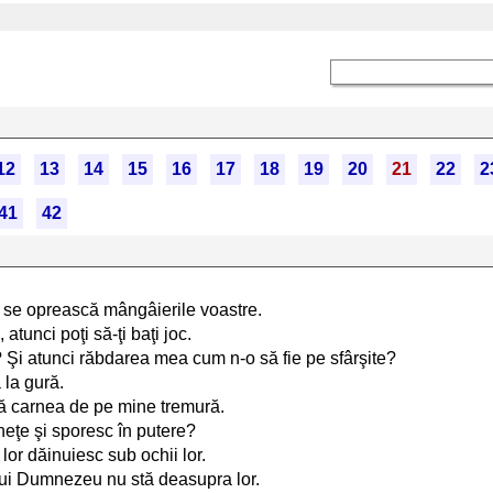
12
13
14
15
16
17
18
19
20
21
22
2
41
42
ă se oprească mângâierile voastre.
atunci poţi să-ţi baţi joc.
Şi atunci răbdarea mea cum n-o să fie pe sfârşite?
 la gură.
ă carnea de pe mine tremură.
âneţe şi sporesc în putere?
e lor dăinuiesc sub ochii lor.
lui Dumnezeu nu stă deasupra lor.