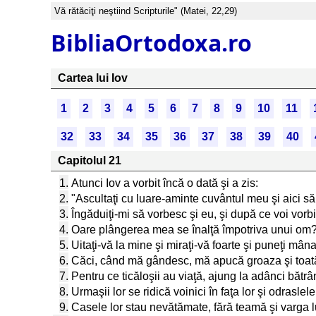
Vă rătăciţi neştiind Scripturile" (Matei, 22,29)
BibliaOrtodoxa.ro
Cartea lui Iov
1
2
3
4
5
6
7
8
9
10
11
32
33
34
35
36
37
38
39
40
Capitolul 21
1.
Atunci Iov a vorbit încă o dată şi a zis:
2.
"Ascultaţi cu luare-aminte cuvântul meu şi aici s
3.
Îngăduiţi-mi să vorbesc şi eu, şi după ce voi vorbi, 
4.
Oare plângerea mea se înalţă împotriva unui om? 
5.
Uitaţi-vă la mine şi miraţi-vă foarte şi puneţi mâna
6.
Căci, când mă gândesc, mă apucă groaza şi toat
7.
Pentru ce ticăloşii au viaţă, ajung la adânci bătr
8.
Urmaşii lor se ridică voinici în faţa lor şi odraslel
9.
Casele lor stau nevătămate, fără teamă şi varga 