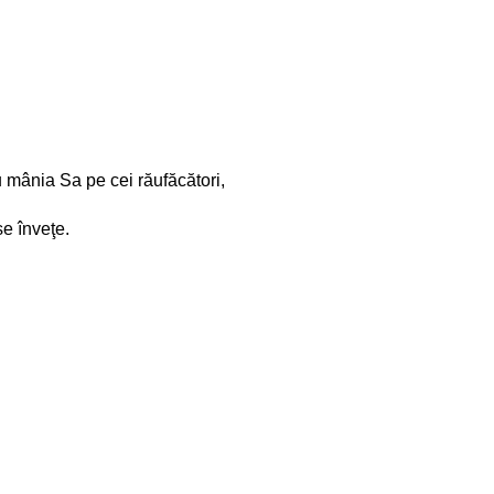
 mânia Sa pe cei răufăcători,
se înveţe.