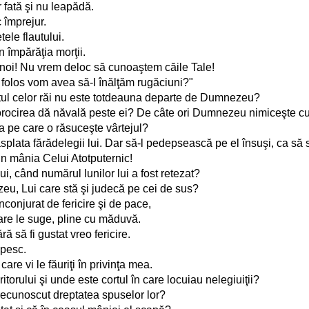
r fată şi nu leapădă.
c împrejur.
tele flautului.
n împărăţia morţii.
a noi! Nu vrem deloc să cunoaştem căile Tale!
e folos vom avea să-I înălţăm rugăciuni?"
Sfatul celor răi nu este totdeauna departe de Dumnezeu?
enorocirea dă năvală peste ei? De câte ori Dumnezeu nimiceşte cu
va pe care o răsuceşte vârtejul?
splata fărădelegii lui. Dar să-l pedepsească pe el însuşi, ca să 
in mânia Celui Atotputernic!
i, când numărul lunilor lui a fost retezat?
eu, Lui care stă şi judecă pe cei de sus?
nconjurat de fericire şi de pace,
care le suge, pline cu măduvă.
ă să fi gustat vreo fericire.
opesc.
are vi le făuriţi în privinţa mea.
torului şi unde este cortul în care locuiau nelegiuiţii?
i recunoscut dreptatea spuselor lor?