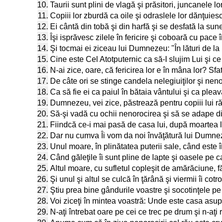
10.
Taurii sunt plini de vlagă şi prăsitori, juncanele lo
11.
Copiii lor zburdă ca oile şi odraslele lor dănţuies
12.
Ei cântă din tobă şi din harfă şi se desfată la sune
13.
Îşi isprăvesc zilele în fericire şi coboară cu pace î
14.
Şi tocmai ei ziceau lui Dumnezeu: "În lături de l
15.
Cine este Cel Atotputernic ca să-I slujim Lui şi c
16.
N-ai zice, oare, că fericirea lor e în mâna lor? 
17.
De câte ori se stinge candela nelegiuiţilor şi n
18.
Ca să fie ei ca paiul în bătaia vântului şi ca plea
19.
Dumnezeu, vei zice, păstrează pentru copiii lui ră
20.
Să-şi vadă cu ochii nenorocirea şi să se adape d
21.
Fiindcă ce-i mai pasă de casa lui, după moartea lu
22.
Dar nu cumva Îi vom da noi învăţătură lui Dumnez
23.
Unul moare, în plinătatea puterii sale, când este î
24.
Când găleţile îi sunt pline de lapte şi oasele pe 
25.
Altul moare, cu sufletul copleşit de amărăciune, făr
26.
Şi unul şi altul se culcă în ţărână şi viermii îi cotr
27.
Ştiu prea bine gândurile voastre şi socotinţele pe c
28.
Voi ziceţi în mintea voastră: Unde este casa asupri
29.
N-aţi întrebat oare pe cei ce trec pe drum şi n-aţ