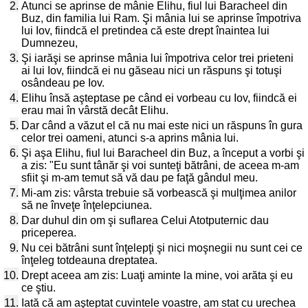
2.
Atunci se aprinse de mânie Elihu, fiul lui Baracheel din
Buz, din familia lui Ram. Şi mânia lui se aprinse împotriva
lui Iov, fiindcă el pretindea că este drept înaintea lui
Dumnezeu,
3.
Şi iarăşi se aprinse mânia lui împotriva celor trei prieteni
ai lui Iov, fiindcă ei nu găseau nici un răspuns şi totuşi
osândeau pe Iov.
4.
Elihu însă aşteptase pe când ei vorbeau cu Iov, fiindcă ei
erau mai în vârstă decât Elihu.
5.
Dar când a văzut el că nu mai este nici un răspuns în gura
celor trei oameni, atunci s-a aprins mânia lui.
6.
Şi aşa Elihu, fiul lui Baracheel din Buz, a început a vorbi şi
a zis: "Eu sunt tânăr şi voi sunteţi bătrâni, de aceea m-am
sfiit şi m-am temut să vă dau pe faţă gândul meu.
7.
Mi-am zis: vârsta trebuie să vorbească şi mulţimea anilor
să ne înveţe înţelepciunea.
8.
Dar duhul din om şi suflarea Celui Atotputernic dau
priceperea.
9.
Nu cei bătrâni sunt înţelepţi şi nici moşnegii nu sunt cei ce
înţeleg totdeauna dreptatea.
10.
Drept aceea am zis: Luaţi aminte la mine, voi arăta şi eu
ce ştiu.
11.
Iată că am aşteptat cuvintele voastre, am stat cu urechea