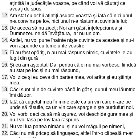
aţintită la judecăţile voastre, pe când voi vă căutaţi ce
aveaţi de spus.
12.
Am stat cu ochii aţintiţi asupra voastră şi iată că nici unul
n-a convins pe Iov, nici unul n-a răsturnat cuvintele lui;
13.
De aceea să nu ziceţi: Noi am găsit înţelepciunea şi
Dumnezeu ne dă învăţătura, iar nu un om.
14.
Astfel, nu voi pune înainte nişte cuvinte ca acestea şi nu-i
voi răspunde cu temeiurile voastre.
15.
Ei au fost opăriţi, n-au mai răspuns nimic, cuvintele le-au
fugit din gură
16.
Şi eu am aşteptat! Dar pentru că ei nu mai vorbesc, fiindcă
au stat pe loc şi nu mai răspund,
17.
Voi zice şi eu ceva din partea mea, voi arăta şi eu ştiinţa
mea,
18.
Căci sunt plin de cuvinte până în gât şi duhul meu lăuntric
îmi dă zor.
19.
Iată că cugetul meu în mine este ca un vin care n-are pe
unde să răsufle, ca un vin care sparge nişte burdufuri noi.
20.
Voi vorbi deci ca să mă uşurez, voi deschide gura mea şi
nu-l voi lăsa pe Iov fără răspuns.
21.
Nu voi lua partea nimănui şi nu voi măguli pe nimeni,
22.
Căci nu mă pricep să linguşesc, altfel într-o clipeală m-ar