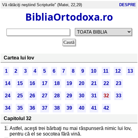
Vă rătăciţi neştiind Scripturile" (Matei, 22,29)
DESPRE
BibliaOrtodoxa.ro
Cartea lui Iov
1
2
3
4
5
6
7
8
9
10
11
12
13
14
15
16
17
18
19
20
21
22
23
24
25
26
27
28
29
30
31
32
33
34
35
36
37
38
39
40
41
42
Capitolul 32
1.
Astfel, aceşti trei bărbaţi nu mai răspunseră nimic lui Iov,
pentru că el se socotea fără vină.