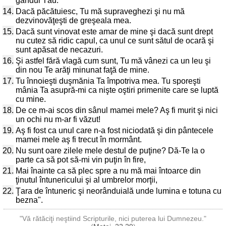
gândul Tău:
14.
Dacă păcătuiesc, Tu mă supraveghezi şi nu mă
dezvinovăţeşti de greşeala mea.
15.
Dacă sunt vinovat este amar de mine şi dacă sunt drept
nu cutez să ridic capul, ca unul ce sunt sătul de ocară şi
sunt apăsat de necazuri.
16.
Şi astfel fără vlagă cum sunt, Tu mă vânezi ca un leu şi
din nou Te arăţi minunat faţă de mine.
17.
Tu înnoieşti duşmănia Ta împotriva mea. Tu sporeşti
mânia Ta asupră-mi ca nişte oştiri primenite care se luptă
cu mine.
18.
De ce m-ai scos din sânul mamei mele? Aş fi murit şi nici
un ochi nu m-ar fi văzut!
19.
Aş fi fost ca unul care n-a fost niciodată şi din pântecele
mamei mele aş fi trecut în mormânt.
20.
Nu sunt oare zilele mele destul de puţine? Dă-Te la o
parte ca să pot să-mi vin puţin în fire,
21.
Mai înainte ca să plec spre a nu mă mai întoarce din
ţinutul întunericului şi al umbrelor morţii,
22.
Ţara de întuneric şi neorânduială unde lumina e totuna cu
bezna".
"Vă rătăciţi neştiind Scripturile, nici puterea lui Dumnezeu."