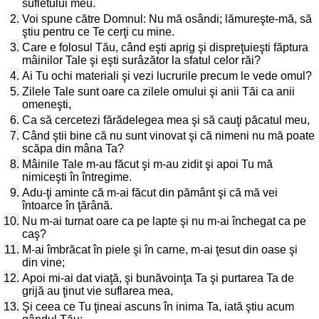
sufletului meu.
2.
Voi spune către Domnul: Nu mă osândi; lămureşte-mă, să
ştiu pentru ce Te cerţi cu mine.
3.
Care e folosul Tău, când eşti aprig şi dispreţuieşti făptura
mâinilor Tale şi eşti surâzător la sfatul celor răi?
4.
Ai Tu ochi materiali şi vezi lucrurile precum le vede omul?
5.
Zilele Tale sunt oare ca zilele omului şi anii Tăi ca anii
omeneşti,
6.
Ca să cercetezi fărădelegea mea şi să cauţi păcatul meu,
7.
Când ştii bine că nu sunt vinovat şi că nimeni nu mă poate
scăpa din mâna Ta?
8.
Mâinile Tale m-au făcut şi m-au zidit şi apoi Tu mă
nimiceşti în întregime.
9.
Adu-ţi aminte că m-ai făcut din pământ şi că mă vei
întoarce în ţărână.
10.
Nu m-ai turnat oare ca pe lapte şi nu m-ai închegat ca pe
caş?
11.
M-ai îmbrăcat în piele şi în carne, m-ai ţesut din oase şi
din vine;
12.
Apoi mi-ai dat viaţă, şi bunăvoinţa Ta şi purtarea Ta de
grijă au ţinut vie suflarea mea,
13.
Şi ceea ce Tu ţineai ascuns în inima Ta, iată ştiu acum