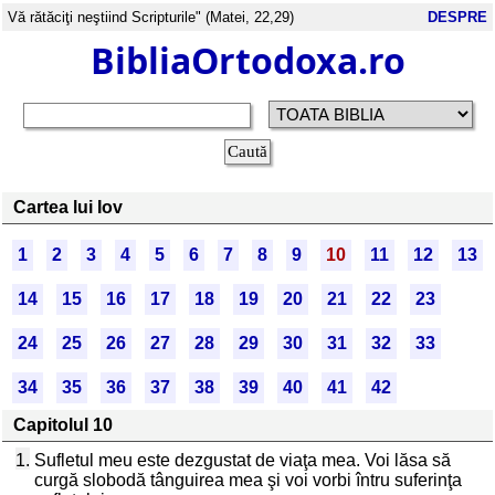
Vă rătăciţi neştiind Scripturile" (Matei, 22,29)
DESPRE
BibliaOrtodoxa.ro
Cartea lui Iov
1
2
3
4
5
6
7
8
9
10
11
12
13
14
15
16
17
18
19
20
21
22
23
24
25
26
27
28
29
30
31
32
33
34
35
36
37
38
39
40
41
42
Capitolul 10
1.
Sufletul meu este dezgustat de viaţa mea. Voi lăsa să
curgă slobodă tânguirea mea şi voi vorbi întru suferinţa