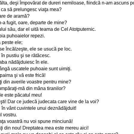
sălta, deşi împovărat de dureri nemiloase, fiindcă n-am ascuns p
m ca să prelungesc viaţa mea?
oare de aramă?
 n-a fugit, oare, departe de mine?
ului său, dar el uită teama de Cel Atotputernic.
lbia puhoaielor repezi.
 peste ele;
e încălzeşte, ele se usucă pe loc.
în pustiu şi se rătăcesc.
ba nădăjduiesc în ele.
lângă uscatele puhoaie sunt uimiţi.
paima şi vă este frică!
i din averile voastre pentru mine?
mpăraţi-mă din mâna tiranilor?
nde este păcatul meu!
eşti! Dar ce judecă judecata care vine de la voi?
 în vânt cuvintele unui deznădăjduit!
l vostru.
 faţa voastră nu voi spune minciună!
aţi din nou! Dreptatea mea este mereu aici!