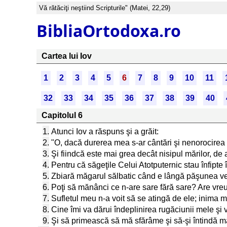
Vă rătăciţi neştiind Scripturile" (Matei, 22,29)
BibliaOrtodoxa.ro
Cartea lui Iov
1
2
3
4
5
6
7
8
9
10
11
32
33
34
35
36
37
38
39
40
Capitolul 6
1.
Atunci Iov a răspuns şi a grăit:
2.
"O, dacă durerea mea s-ar cântări şi nenorocirea 
3.
Şi fiindcă este mai grea decât nisipul mărilor, de
4.
Pentru că săgeţile Celui Atotputernic stau înfipt
5.
Zbiară măgarul sălbatic când e lângă păşunea v
6.
Poţi să mănânci ce n-are sare fără sare? Are vre
7.
Sufletul meu n-a voit să se atingă de ele; inima
8.
Cine îmi va dărui îndeplinirea rugăciunii mele ş
9.
Şi să primească să mă sfărâme şi să-şi întindă 