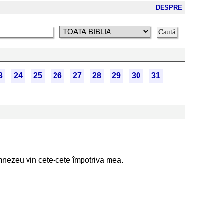
DESPRE
3
24
25
26
27
28
29
30
31
umnezeu vin cete-cete împotriva mea.