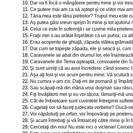
10.
Dar va fi încă o mângâiere pentru mine şi voi tre
11.
Ce putere mai am ca să aştept şi ce viitor mai a
12.
Tăria mea este tăria pietrelor? Trupul meu este 
13.
Aş putea găsi vreun sprijin în mine şi tot ajutorul
14.
Celui ce este în suferinţă i se cuvine mila prieten
15.
Fraţii mei s-au arătat înşelători ca un puhoi, ca a
16.
Erau acoperite de ghiaţă, zăpada stătea grămadă
17.
Dar cum se topeşte zăpada, ele şi seacă şi, cum s
18.
Caravanele se abat din drumul lor, ele înaintează 
19.
Caravanele din Tema aşteaptă, convoaiele din Sa
20.
Şi sunt uimiţi că au avut încredere; când sosesc 
21.
Aşa aţi fost şi voi acum pentru mine: Vă scutură s
22.
Nu cumva v-am zis: Daţi-mi de pomană şi împărţiţ
23.
Sau scăpaţi-mă din mâna unui duşman sau răscu
24.
Fiţi învăţătorii mei şi eu voi tăcea; lămuriţi-mă u
25.
Cât de îmbietoare sunt cuvintele întregimii suflet
26.
Cugetaţi voi să faceţi judecata vorbelor? Ducă-se
27.
Voi năpăstuiţi pe orfan, voi împovăraţi pe prietenu
28.
Şi acum întrebaţi şi vă întoarceţi către mine şi în
29.
Cercetaţi din nou! Nu este nici o viclenie! Cercet