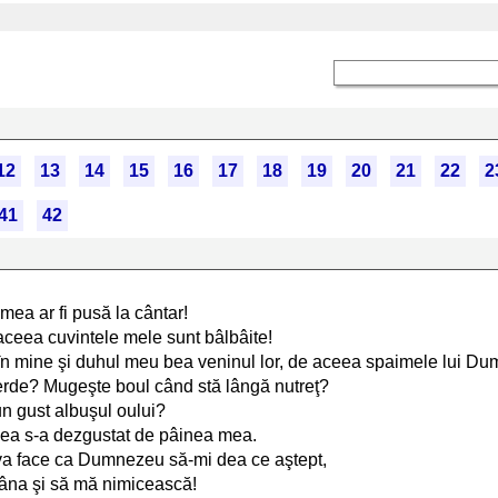
12
13
14
15
16
17
18
19
20
21
22
2
41
42
mea ar fi pusă la cântar!
 aceea cuvintele mele sunt bâlbâite!
e în mine şi duhul meu bea veninul lor, de aceea spaimele lui D
erde? Mugeşte boul când stă lângă nutreţ?
un gust albuşul oului?
 mea s-a dezgustat de pâinea mea.
i va face ca Dumnezeu să-mi dea ce aştept,
mâna şi să mă nimicească!