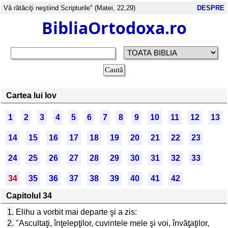
Vă rătăciţi neştiind Scripturile" (Matei, 22,29)
DESPRE
BibliaOrtodoxa.ro
Cartea lui Iov
1
2
3
4
5
6
7
8
9
10
11
12
13
14
15
16
17
18
19
20
21
22
23
24
25
26
27
28
29
30
31
32
33
34
35
36
37
38
39
40
41
42
Capitolul 34
1.
Elihu a vorbit mai departe şi a zis:
2.
"Ascultaţi, înţelepţilor, cuvintele mele şi voi, învăţaţilor,