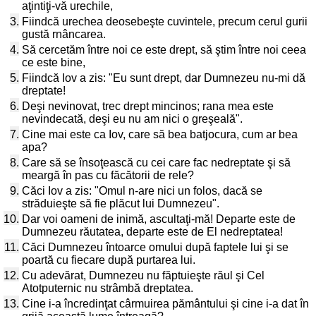
aţintiţi-vă urechile,
3.
Fiindcă urechea deosebeşte cuvintele, precum cerul gurii
gustă rnâncarea.
4.
Să cercetăm între noi ce este drept, să ştim între noi ceea
ce este bine,
5.
Fiindcă Iov a zis: "Eu sunt drept, dar Dumnezeu nu-mi dă
dreptate!
6.
Deşi nevinovat, trec drept mincinos; rana mea este
nevindecată, deşi eu nu am nici o greşeală".
7.
Cine mai este ca Iov, care să bea batjocura, cum ar bea
apa?
8.
Care să se însoţească cu cei care fac nedreptate şi să
meargă în pas cu făcătorii de rele?
9.
Căci Iov a zis: "Omul n-are nici un folos, dacă se
străduieşte să fie plăcut lui Dumnezeu".
10.
Dar voi oameni de inimă, ascultaţi-mă! Departe este de
Dumnezeu răutatea, departe este de El nedreptatea!
11.
Căci Dumnezeu întoarce omului după faptele lui şi se
poartă cu fiecare după purtarea lui.
12.
Cu adevărat, Dumnezeu nu făptuieşte răul şi Cel
Atotputernic nu strâmbă dreptatea.
13.
Cine i-a încredinţat cârmuirea pământului şi cine i-a dat în