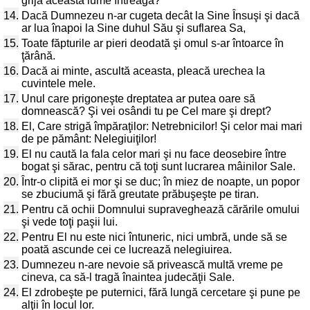
grijă această lume întreagă?
14.
Dacă Dumnezeu n-ar cugeta decât la Sine Însuşi şi dacă
ar lua înapoi la Sine duhul Său şi suflarea Sa,
15.
Toate făpturile ar pieri deodată şi omul s-ar întoarce în
ţărână.
16.
Dacă ai minte, ascultă aceasta, pleacă urechea la
cuvintele mele.
17.
Unul care prigoneşte dreptatea ar putea oare să
domnească? Şi vei osândi tu pe Cel mare şi drept?
18.
El, Care strigă împăraţilor: Netrebnicilor! Şi celor mai mari
de pe pământ: Nelegiuiţilor!
19.
El nu caută la fala celor mari şi nu face deosebire între
bogat şi sărac, pentru că toţi sunt lucrarea mâinilor Sale.
20.
Într-o clipită ei mor şi se duc; în miez de noapte, un popor
se zbuciumă şi fără greutate prăbuşeşte pe tiran.
21.
Pentru că ochii Domnului supraveghează cărările omului
şi vede toţi paşii lui.
22.
Pentru El nu este nici întuneric, nici umbră, unde să se
poată ascunde cei ce lucrează nelegiuirea.
23.
Dumnezeu n-are nevoie să privească multă vreme pe
cineva, ca să-l tragă înaintea judecăţii Sale.
24.
El zdrobeşte pe puternici, fără lungă cercetare şi pune pe
alţii în locul lor.