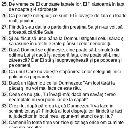
25.
De vreme ce El cunoaşte faptele lor, El îi răstoarnă în fapt
de noapte şi-i zdrobeşte.
26.
Ca pe nişte nelegiuiţi ce sunt, El îi loveşte de fală cu foarte
mulţi privitori,
27.
Fiindcă s-au dat la o parte din preajma Sa şi n-au voit să
priceapă cărările Sale
28.
Şi au făcut să urce până la Domnul strigătul celui sărac şi
să răsune în urechile Sale plânsul celor nenorociţi.
29.
Dacă Domnul se odihneşte, cine poate să-L smulgă din
odihna Lui şi dacă Îşi acoperă faţa, cine poate să-L mai
zărească? Dar El stă şi supraveghează şi pe popoare şi
pe oameni,
30.
Ca unul Care nu voieşte stăpânirea celor nelegiuiţi, nici
poticnirea popoarelor.
31.
Dacă un făţarnic zice lui Dumnezeu: "Am fost târât la
păcat şi nu voi mai face ce este rău,
32.
Ceea ce nu ştiu, Tu învaţă-mă; dacă am săvârşit vreo
nedreptate nu voi porni iar de la capăt!"
33.
Crezi tu, după părerea ta, că Dumnezeu îi va face în
schimb tot aşa? Fiindcă ai fost dispreţuitor, fiindcă te faci
tu judecător în locul meu, spune-mi atunci ce ştii tu?
34.
Oamenii în toată firea vor zice şi tot aşa orice om cuminte
care mă ascultă: